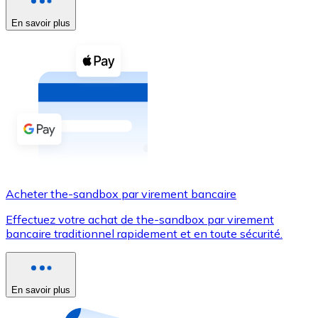
En savoir plus
Voir toutes
Coupons crypto
Achetez des cryptomonnaies en espèces et d'autres m
Acheter avec espèces
Virement SEPA
Ajoutez des fonds à votre compte Bitnovo ou effectuez 
Acheter avec virement bancaire
Acheter the-sandbox par virement bancaire
Carte de crédit / débit
Effectuez votre achat de the-sandbox par virement
Utilisez les cartes Visa et Mastercard pour acheter des
bancaire traditionnel rapidement et en toute sécurité.
Acheter avec carte
Boutique - Cartes
En savoir plus
Nouveau