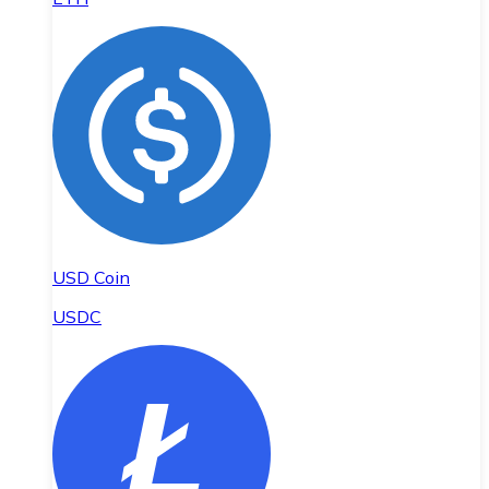
USD Coin
USDC