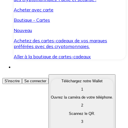
Acheter avec carte
Boutique - Cartes
Nouveau
Achetez des cartes-cadeaux de vos marques
préférées avec des cryptomonnaies.
Aller à la boutique de cartes-cadeaux
Acheter des Cryptomonnaies
S'inscrire
Se connecter
Téléchargez notre Wallet
1
Achetez les cryptomonnaies qui vous intéressent rapid
Ouvrez la caméra de votre téléphone.
Vendre des Cryptomonnaies
2
Convertissez vos cryptomonnaies en monnaie fiduciair
Scannez le QR.
3
Échanger (Swap)