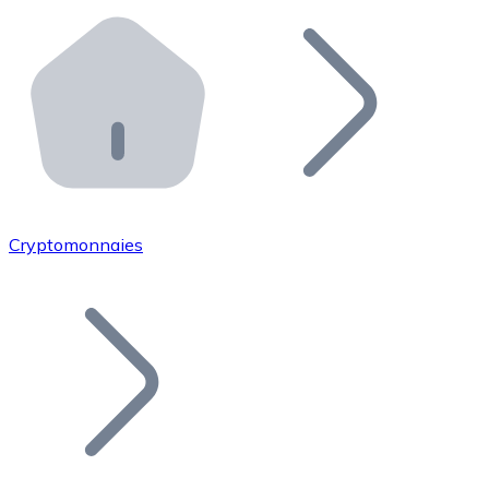
Effectuez des opérations de plus grande envergure. O
Distributeurs automatiques Bitnovo
Intégrez un ATM Bitnovo dans votre entreprise et per
API Bitnovo
Intégrez notre API dans votre écosystème.
Devenir Distributeur
Rejoignez notre réseau de distributeurs et commercialis
Cryptomonnaies
Lister un Token
Ajoutez le token de votre projet à notre service d'acha