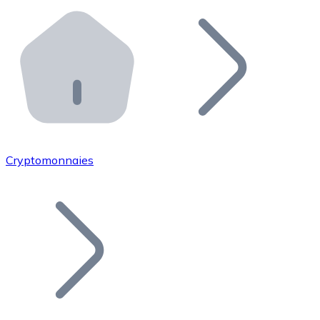
Effectuez des opérations de plus grande envergure. O
Distributeurs automatiques Bitnovo
Intégrez un ATM Bitnovo dans votre entreprise et per
API Bitnovo
Intégrez notre API dans votre écosystème.
Devenir Distributeur
Rejoignez notre réseau de distributeurs et commercialis
Cryptomonnaies
Lister un Token
Ajoutez le token de votre projet à notre service d'acha