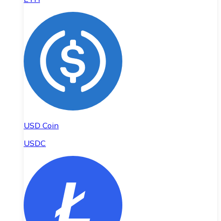
USD Coin
USDC