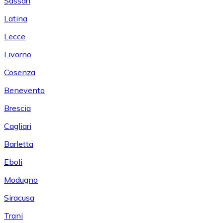
Sassari
Latina
Lecce
Livorno
Cosenza
Benevento
Brescia
Cagliari
Barletta
Eboli
Modugno
Siracusa
Trani