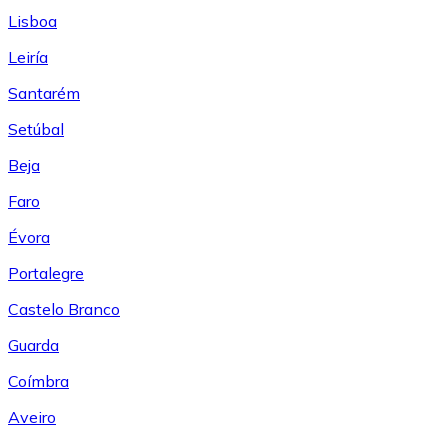
Lisboa
Leiría
Santarém
Setúbal
Beja
Faro
Évora
Portalegre
Castelo Branco
Guarda
Coímbra
Aveiro