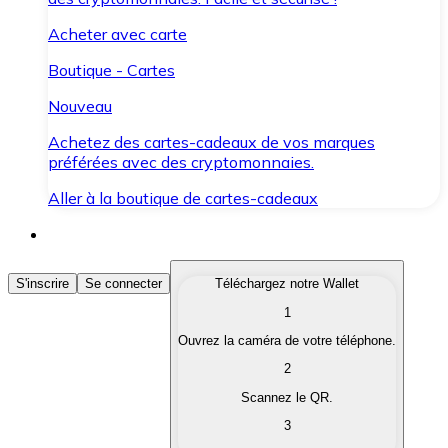
Acheter avec carte
Boutique - Cartes
Nouveau
Achetez des cartes-cadeaux de vos marques
préférées avec des cryptomonnaies.
Aller à la boutique de cartes-cadeaux
Acheter des Cryptomonnaies
S'inscrire
Se connecter
Téléchargez notre Wallet
1
Achetez les cryptomonnaies qui vous intéressent rapid
Ouvrez la caméra de votre téléphone.
Vendre des Cryptomonnaies
2
Convertissez vos cryptomonnaies en monnaie fiduciair
Scannez le QR.
3
Échanger (Swap)