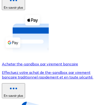
En savoir plus
Voir toutes
Coupons crypto
Achetez des cryptomonnaies en espèces et d'autres m
Acheter avec espèces
Virement SEPA
Ajoutez des fonds à votre compte Bitnovo ou effectuez 
Acheter avec virement bancaire
Acheter the-sandbox par virement bancaire
Carte de crédit / débit
Effectuez votre achat de the-sandbox par virement
Utilisez les cartes Visa et Mastercard pour acheter des
bancaire traditionnel rapidement et en toute sécurité.
Acheter avec carte
Boutique - Cartes
En savoir plus
Nouveau