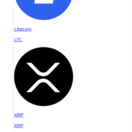
Litecoin
LTC
XRP
XRP