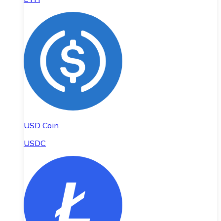
USD Coin
USDC