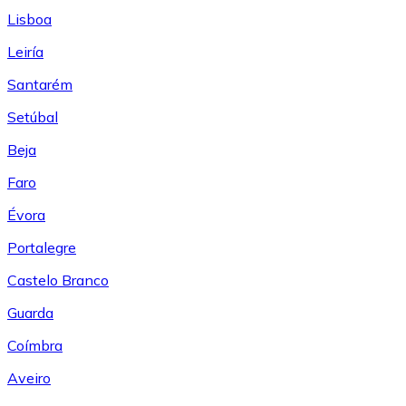
Lisboa
Leiría
Santarém
Setúbal
Beja
Faro
Évora
Portalegre
Castelo Branco
Guarda
Coímbra
Aveiro