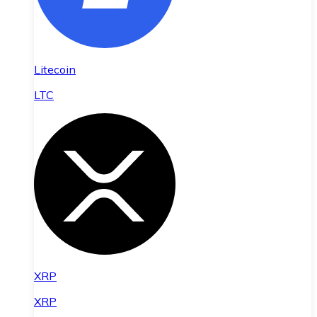
Litecoin
LTC
XRP
XRP