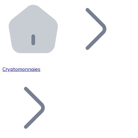
Effectuez des opérations de plus grande envergure. O
Distributeurs automatiques Bitnovo
Intégrez un ATM Bitnovo dans votre entreprise et per
API Bitnovo
Intégrez notre API dans votre écosystème.
Devenir Distributeur
Rejoignez notre réseau de distributeurs et commercialis
Cryptomonnaies
Lister un Token
Ajoutez le token de votre projet à notre service d'acha