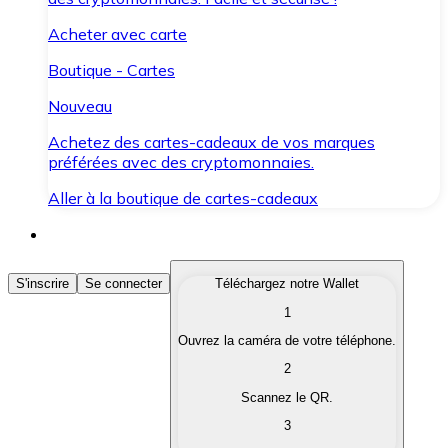
Acheter avec carte
Boutique - Cartes
Nouveau
Achetez des cartes-cadeaux de vos marques
préférées avec des cryptomonnaies.
Aller à la boutique de cartes-cadeaux
Acheter des Cryptomonnaies
S'inscrire
Se connecter
Téléchargez notre Wallet
1
Achetez les cryptomonnaies qui vous intéressent rapid
Ouvrez la caméra de votre téléphone.
Vendre des Cryptomonnaies
2
Convertissez vos cryptomonnaies en monnaie fiduciair
Scannez le QR.
3
Échanger (Swap)