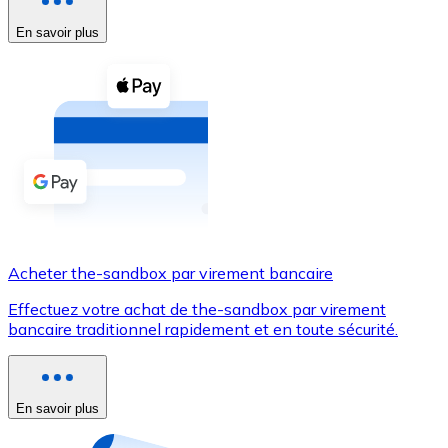
En savoir plus
Voir toutes
Coupons crypto
Achetez des cryptomonnaies en espèces et d'autres m
Acheter avec espèces
Virement SEPA
Ajoutez des fonds à votre compte Bitnovo ou effectuez 
Acheter avec virement bancaire
Acheter the-sandbox par virement bancaire
Carte de crédit / débit
Effectuez votre achat de the-sandbox par virement
Utilisez les cartes Visa et Mastercard pour acheter des
bancaire traditionnel rapidement et en toute sécurité.
Acheter avec carte
Boutique - Cartes
En savoir plus
Nouveau