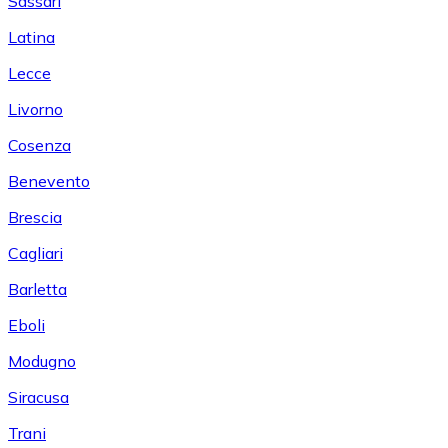
Sassari
Latina
Lecce
Livorno
Cosenza
Benevento
Brescia
Cagliari
Barletta
Eboli
Modugno
Siracusa
Trani