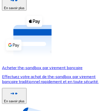
En savoir plus
Voir toutes
Coupons crypto
Achetez des cryptomonnaies en espèces et d'autres m
Acheter avec espèces
Virement SEPA
Ajoutez des fonds à votre compte Bitnovo ou effectuez 
Acheter avec virement bancaire
Acheter the-sandbox par virement bancaire
Carte de crédit / débit
Effectuez votre achat de the-sandbox par virement
Utilisez les cartes Visa et Mastercard pour acheter des
bancaire traditionnel rapidement et en toute sécurité.
Acheter avec carte
Boutique - Cartes
En savoir plus
Nouveau