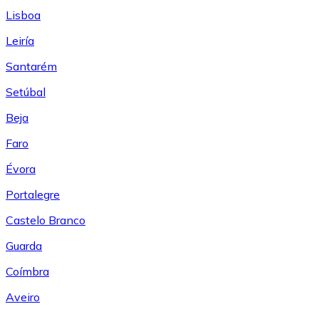
Lisboa
Leiría
Santarém
Setúbal
Beja
Faro
Évora
Portalegre
Castelo Branco
Guarda
Coímbra
Aveiro