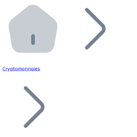
Effectuez des opérations de plus grande envergure. O
Distributeurs automatiques Bitnovo
Intégrez un ATM Bitnovo dans votre entreprise et per
API Bitnovo
Intégrez notre API dans votre écosystème.
Devenir Distributeur
Rejoignez notre réseau de distributeurs et commercialis
Cryptomonnaies
Lister un Token
Ajoutez le token de votre projet à notre service d'acha