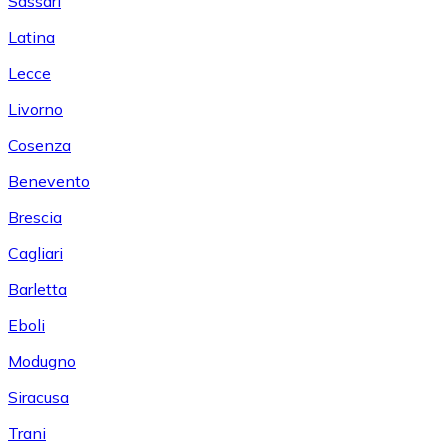
Sassari
Latina
Lecce
Livorno
Cosenza
Benevento
Brescia
Cagliari
Barletta
Eboli
Modugno
Siracusa
Trani