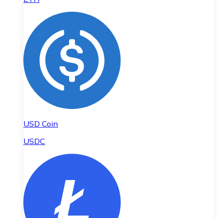
USD Coin
USDC