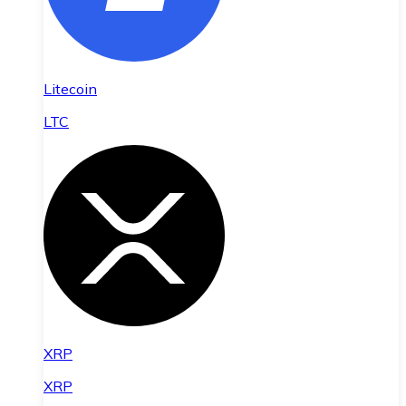
Litecoin
LTC
XRP
XRP