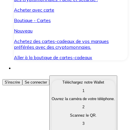
Acheter avec carte
Boutique - Cartes
Nouveau
Achetez des cartes-cadeaux de vos marques
préférées avec des cryptomonnaies.
Aller à la boutique de cartes-cadeaux
Acheter des Cryptomonnaies
S'inscrire
Se connecter
Téléchargez notre Wallet
1
Achetez les cryptomonnaies qui vous intéressent rapid
Ouvrez la caméra de votre téléphone.
Vendre des Cryptomonnaies
2
Convertissez vos cryptomonnaies en monnaie fiduciair
Scannez le QR.
3
Échanger (Swap)