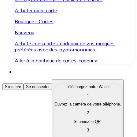
Acheter avec carte
Boutique - Cartes
Nouveau
Achetez des cartes-cadeaux de vos marques
préférées avec des cryptomonnaies.
Aller à la boutique de cartes-cadeaux
Acheter des Cryptomonnaies
S'inscrire
Se connecter
Téléchargez notre Wallet
1
Achetez les cryptomonnaies qui vous intéressent rapid
Ouvrez la caméra de votre téléphone.
Vendre des Cryptomonnaies
2
Convertissez vos cryptomonnaies en monnaie fiduciair
Scannez le QR.
3
Échanger (Swap)