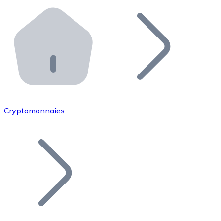
Effectuez des opérations de plus grande envergure. O
Distributeurs automatiques Bitnovo
Intégrez un ATM Bitnovo dans votre entreprise et per
API Bitnovo
Intégrez notre API dans votre écosystème.
Devenir Distributeur
Rejoignez notre réseau de distributeurs et commercialis
Cryptomonnaies
Lister un Token
Ajoutez le token de votre projet à notre service d'acha