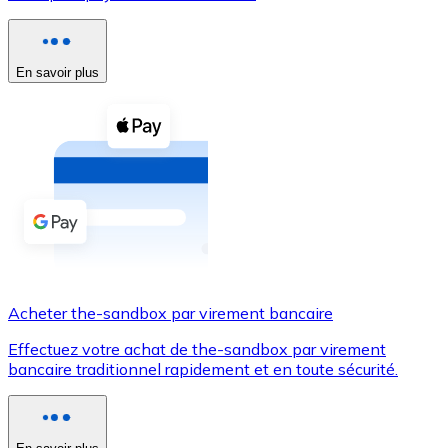
Voir toutes
Coupons crypto
En savoir plus
Achetez des cryptomonnaies en espèces et d'autres m
Acheter avec espèces
Virement SEPA
Ajoutez des fonds à votre compte Bitnovo ou effectuez 
Acheter avec virement bancaire
Carte de crédit / débit
Acheter the-sandbox par virement bancaire
Utilisez les cartes Visa et Mastercard pour acheter des
Effectuez votre achat de the-sandbox par virement
Acheter avec carte
bancaire traditionnel rapidement et en toute sécurité.
Boutique - Cartes
Nouveau