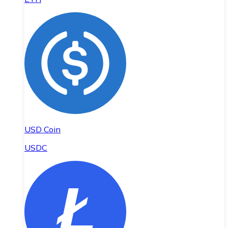
USD Coin
USDC