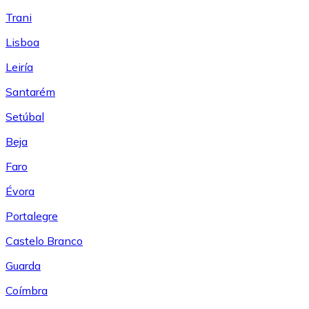
Trani
Lisboa
Leiría
Santarém
Setúbal
Beja
Faro
Évora
Portalegre
Castelo Branco
Guarda
Coímbra