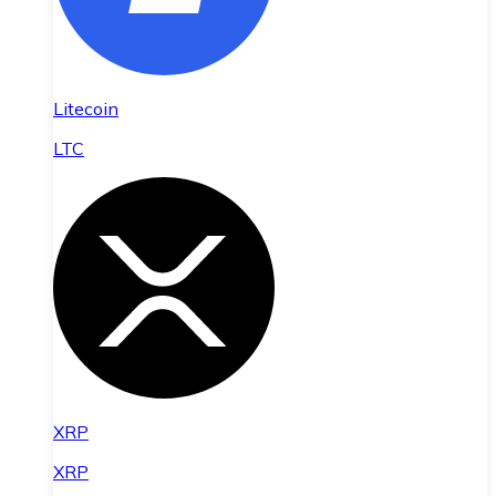
Litecoin
LTC
XRP
XRP