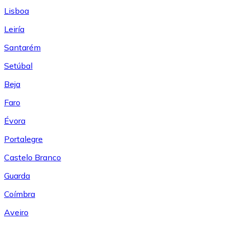
Lisboa
Leiría
Santarém
Setúbal
Beja
Faro
Évora
Portalegre
Castelo Branco
Guarda
Coímbra
Aveiro