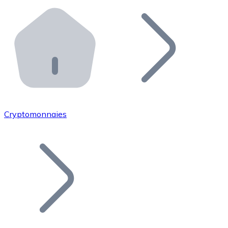
Effectuez des opérations de plus grande envergure. O
Distributeurs automatiques Bitnovo
Intégrez un ATM Bitnovo dans votre entreprise et per
API Bitnovo
Intégrez notre API dans votre écosystème.
Devenir Distributeur
Rejoignez notre réseau de distributeurs et commercialis
Cryptomonnaies
Lister un Token
Ajoutez le token de votre projet à notre service d'acha