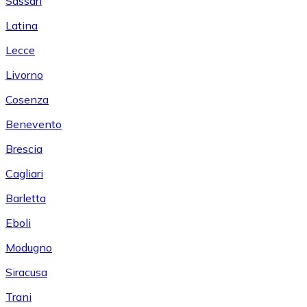
Sassari
Latina
Lecce
Livorno
Cosenza
Benevento
Brescia
Cagliari
Barletta
Eboli
Modugno
Siracusa
Trani