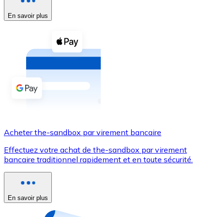
En savoir plus
Voir toutes
Coupons crypto
Achetez des cryptomonnaies en espèces et d'autres m
Acheter avec espèces
Virement SEPA
Ajoutez des fonds à votre compte Bitnovo ou effectuez 
Acheter avec virement bancaire
Acheter the-sandbox par virement bancaire
Carte de crédit / débit
Effectuez votre achat de the-sandbox par virement
Utilisez les cartes Visa et Mastercard pour acheter des
bancaire traditionnel rapidement et en toute sécurité.
Acheter avec carte
Boutique - Cartes
En savoir plus
Nouveau