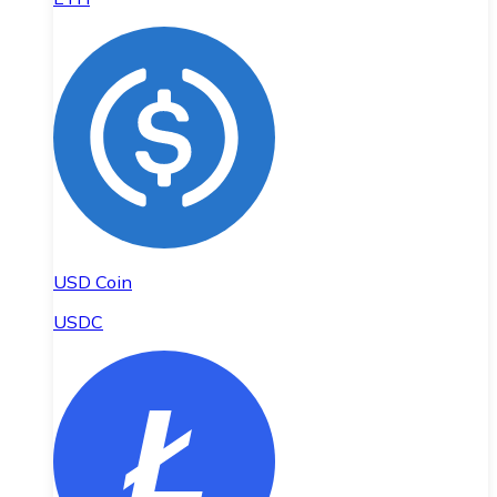
USD Coin
USDC