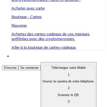
Acheter avec carte
Boutique - Cartes
Nouveau
Achetez des cartes-cadeaux de vos marques
préférées avec des cryptomonnaies.
Aller à la boutique de cartes-cadeaux
Acheter des Cryptomonnaies
S'inscrire
Se connecter
Téléchargez notre Wallet
1
Achetez les cryptomonnaies qui vous intéressent rapid
Ouvrez la caméra de votre téléphone.
Vendre des Cryptomonnaies
2
Convertissez vos cryptomonnaies en monnaie fiduciair
Scannez le QR.
3
Échanger (Swap)