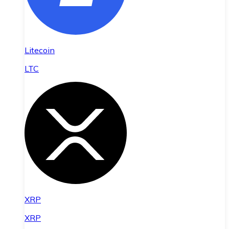
Litecoin
LTC
XRP
XRP