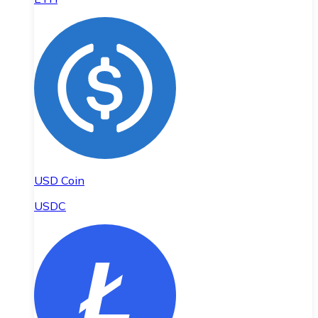
USD Coin
USDC