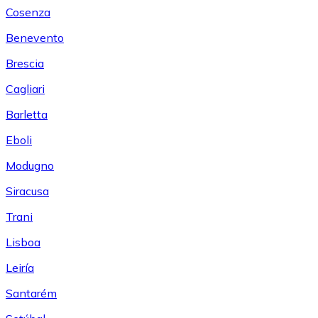
Cosenza
Benevento
Brescia
Cagliari
Barletta
Eboli
Modugno
Siracusa
Trani
Lisboa
Leiría
Santarém