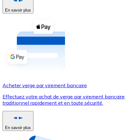
En savoir plus
Voir toutes
Coupons crypto
Achetez des cryptomonnaies en espèces et d'autres m
Acheter avec espèces
Virement SEPA
Ajoutez des fonds à votre compte Bitnovo ou effectuez 
Acheter avec virement bancaire
Acheter verge par virement bancaire
Carte de crédit / débit
Effectuez votre achat de verge par virement bancaire
Utilisez les cartes Visa et Mastercard pour acheter des
traditionnel rapidement et en toute sécurité.
Acheter avec carte
Boutique - Cartes
En savoir plus
Nouveau