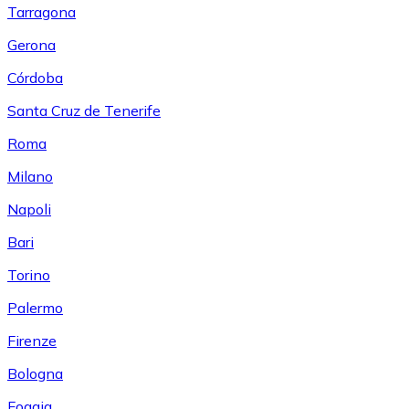
Tarragona
Gerona
Córdoba
Santa Cruz de Tenerife
Roma
Milano
Napoli
Bari
Torino
Palermo
Firenze
Bologna
Foggia