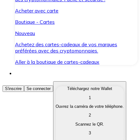
Acheter avec carte
Boutique - Cartes
Nouveau
Achetez des cartes-cadeaux de vos marques
préférées avec des cryptomonnaies.
Aller à la boutique de cartes-cadeaux
Acheter des Cryptomonnaies
S'inscrire
Se connecter
Téléchargez notre Wallet
1
Achetez les cryptomonnaies qui vous intéressent rapid
Ouvrez la caméra de votre téléphone.
Vendre des Cryptomonnaies
2
Convertissez vos cryptomonnaies en monnaie fiduciair
Scannez le QR.
3
Échanger (Swap)