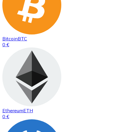
Bitcoin
BTC
0 €
Ethereum
ETH
0 €