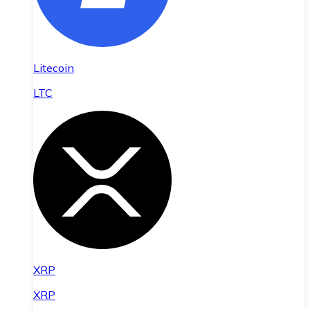
Litecoin
LTC
XRP
XRP