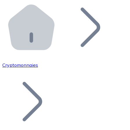
Effectuez des opérations de plus grande envergure. O
Distributeurs automatiques Bitnovo
Intégrez un ATM Bitnovo dans votre entreprise et per
API Bitnovo
Intégrez notre API dans votre écosystème.
Devenir Distributeur
Rejoignez notre réseau de distributeurs et commercialis
Cryptomonnaies
Lister un Token
Ajoutez le token de votre projet à notre service d'acha