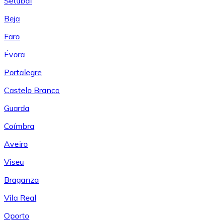
Setúbal
Beja
Faro
Évora
Portalegre
Castelo Branco
Guarda
Coímbra
Aveiro
Viseu
Braganza
Vila Real
Oporto