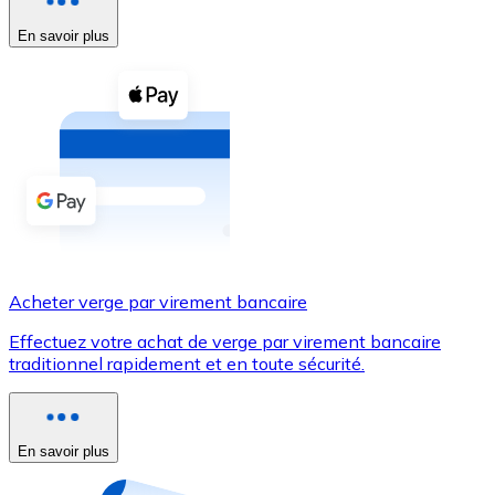
En savoir plus
Voir toutes
Coupons crypto
Achetez des cryptomonnaies en espèces et d'autres m
Acheter avec espèces
Virement SEPA
Ajoutez des fonds à votre compte Bitnovo ou effectuez 
Acheter avec virement bancaire
Acheter verge par virement bancaire
Carte de crédit / débit
Effectuez votre achat de verge par virement bancaire
Utilisez les cartes Visa et Mastercard pour acheter des
traditionnel rapidement et en toute sécurité.
Acheter avec carte
Boutique - Cartes
En savoir plus
Nouveau