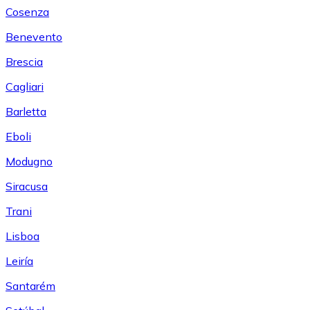
Cosenza
Benevento
Brescia
Cagliari
Barletta
Eboli
Modugno
Siracusa
Trani
Lisboa
Leiría
Santarém