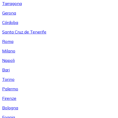
Tarragona
Gerona
Córdoba
Santa Cruz de Tenerife
Roma
Milano
Napoli
Bari
Torino
Palermo
Firenze
Bologna
Foggia