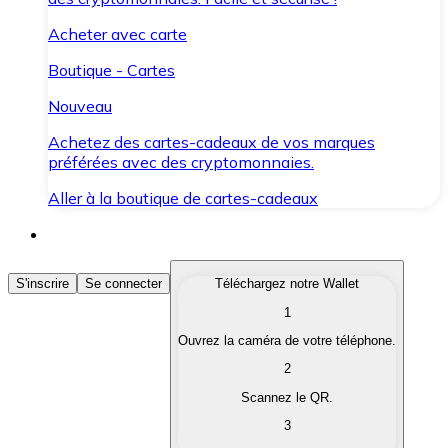
Acheter avec carte
Boutique - Cartes
Nouveau
Achetez des cartes-cadeaux de vos marques
préférées avec des cryptomonnaies.
Aller à la boutique de cartes-cadeaux
Acheter des Cryptomonnaies
S'inscrire
Se connecter
Téléchargez notre Wallet
1
Achetez les cryptomonnaies qui vous intéressent rapid
Ouvrez la caméra de votre téléphone.
Vendre des Cryptomonnaies
2
Convertissez vos cryptomonnaies en monnaie fiduciair
Scannez le QR.
3
Échanger (Swap)