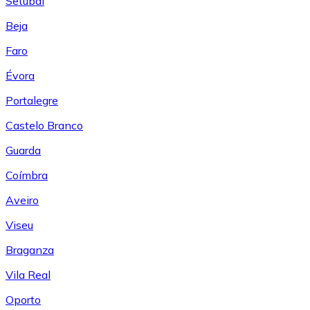
Setúbal
Beja
Faro
Évora
Portalegre
Castelo Branco
Guarda
Coímbra
Aveiro
Viseu
Braganza
Vila Real
Oporto