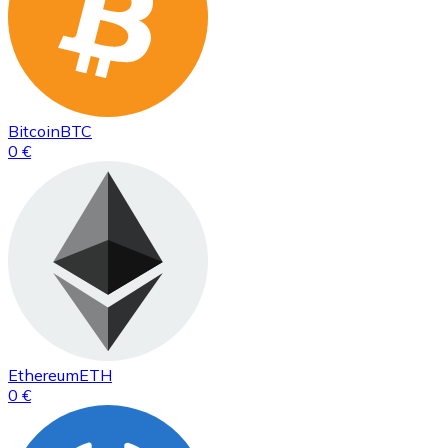
Bitcoin
BTC
0 €
Ethereum
ETH
0 €