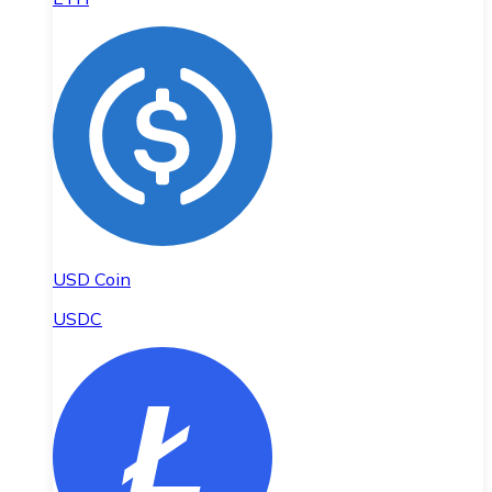
USD Coin
USDC