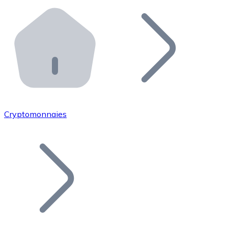
Effectuez des opérations de plus grande envergure. O
Distributeurs automatiques Bitnovo
Intégrez un ATM Bitnovo dans votre entreprise et per
API Bitnovo
Intégrez notre API dans votre écosystème.
Devenir Distributeur
Rejoignez notre réseau de distributeurs et commercialis
Cryptomonnaies
Lister un Token
Ajoutez le token de votre projet à notre service d'acha