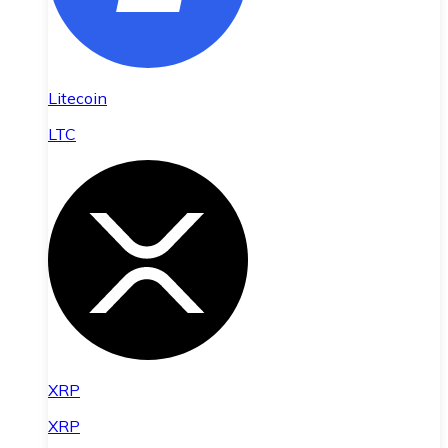
Litecoin
LTC
XRP
XRP