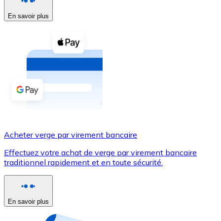
En savoir plus
Voir toutes
Coupons crypto
Achetez des cryptomonnaies en espèces et d'autres m
Acheter avec espèces
Virement SEPA
Ajoutez des fonds à votre compte Bitnovo ou effectuez 
Acheter avec virement bancaire
Acheter verge par virement bancaire
Carte de crédit / débit
Effectuez votre achat de verge par virement bancaire
Utilisez les cartes Visa et Mastercard pour acheter des
traditionnel rapidement et en toute sécurité.
Acheter avec carte
Boutique - Cartes
En savoir plus
Nouveau