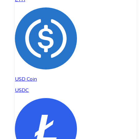
USD Coin
USDC