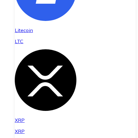
Litecoin
LTC
XRP
XRP