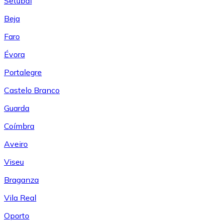
Setúbal
Beja
Faro
Évora
Portalegre
Castelo Branco
Guarda
Coímbra
Aveiro
Viseu
Braganza
Vila Real
Oporto