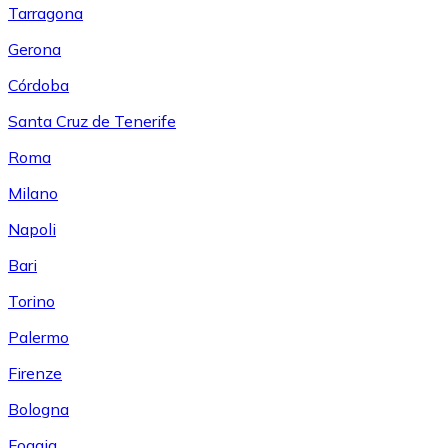
Tarragona
Gerona
Córdoba
Santa Cruz de Tenerife
Roma
Milano
Napoli
Bari
Torino
Palermo
Firenze
Bologna
Foggia