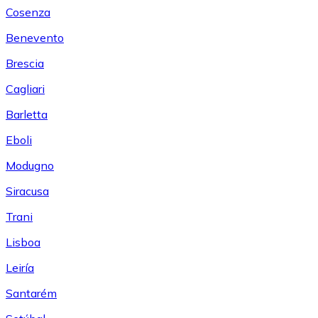
Cosenza
Benevento
Brescia
Cagliari
Barletta
Eboli
Modugno
Siracusa
Trani
Lisboa
Leiría
Santarém