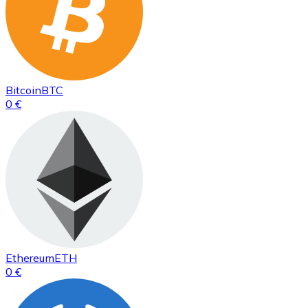
Bitcoin
BTC
0 €
Ethereum
ETH
0 €