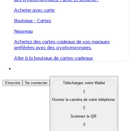
Acheter avec carte
Boutique - Cartes
Nouveau
Achetez des cartes-cadeaux de vos marques
préférées avec des cryptomonnaies.
Aller à la boutique de cartes-cadeaux
Acheter des Cryptomonnaies
S'inscrire
Se connecter
Téléchargez notre Wallet
1
Achetez les cryptomonnaies qui vous intéressent rapid
Ouvrez la caméra de votre téléphone.
Vendre des Cryptomonnaies
2
Convertissez vos cryptomonnaies en monnaie fiduciair
Scannez le QR.
3
Échanger (Swap)