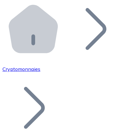
Effectuez des opérations de plus grande envergure. O
Distributeurs automatiques Bitnovo
Intégrez un ATM Bitnovo dans votre entreprise et per
API Bitnovo
Intégrez notre API dans votre écosystème.
Devenir Distributeur
Rejoignez notre réseau de distributeurs et commercialis
Cryptomonnaies
Lister un Token
Ajoutez le token de votre projet à notre service d'acha