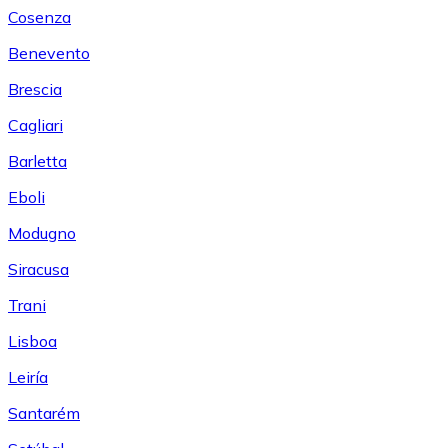
Cosenza
Benevento
Brescia
Cagliari
Barletta
Eboli
Modugno
Siracusa
Trani
Lisboa
Leiría
Santarém