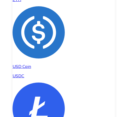
USD Coin
USDC