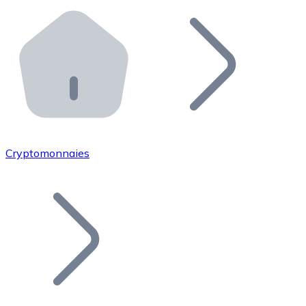
Effectuez des opérations de plus grande envergure. O
Distributeurs automatiques Bitnovo
Intégrez un ATM Bitnovo dans votre entreprise et per
API Bitnovo
Intégrez notre API dans votre écosystème.
Devenir Distributeur
Rejoignez notre réseau de distributeurs et commercialis
Cryptomonnaies
Lister un Token
Ajoutez le token de votre projet à notre service d'acha