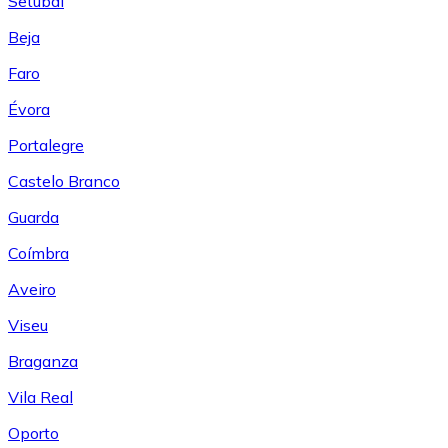
Setúbal
Beja
Faro
Évora
Portalegre
Castelo Branco
Guarda
Coímbra
Aveiro
Viseu
Braganza
Vila Real
Oporto