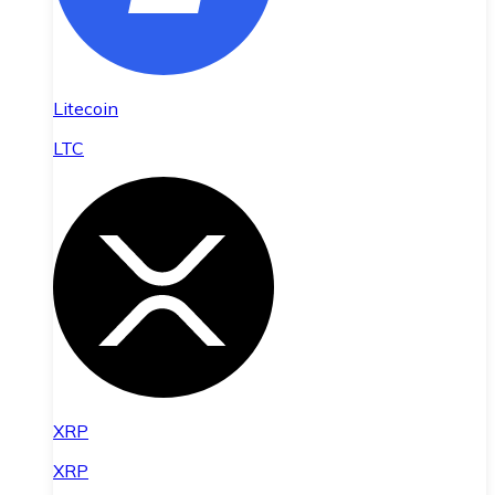
Litecoin
LTC
XRP
XRP