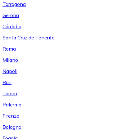
Tarragona
Gerona
Córdoba
Santa Cruz de Tenerife
Roma
Milano
Napoli
Bari
Torino
Palermo
Firenze
Bologna
Foggia