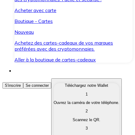
Acheter avec carte
Boutique - Cartes
Nouveau
Achetez des cartes-cadeaux de vos marques
préférées avec des cryptomonnaies.
Aller à la boutique de cartes-cadeaux
Acheter des Cryptomonnaies
S'inscrire
Se connecter
Téléchargez notre Wallet
1
Achetez les cryptomonnaies qui vous intéressent rapid
Ouvrez la caméra de votre téléphone.
Vendre des Cryptomonnaies
2
Convertissez vos cryptomonnaies en monnaie fiduciair
Scannez le QR.
3
Échanger (Swap)