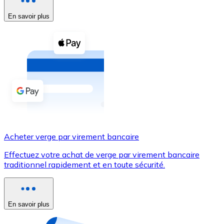
En savoir plus
Voir toutes
Coupons crypto
Achetez des cryptomonnaies en espèces et d'autres m
Acheter avec espèces
Virement SEPA
Ajoutez des fonds à votre compte Bitnovo ou effectuez 
Acheter avec virement bancaire
Acheter verge par virement bancaire
Carte de crédit / débit
Effectuez votre achat de verge par virement bancaire
Utilisez les cartes Visa et Mastercard pour acheter des
traditionnel rapidement et en toute sécurité.
Acheter avec carte
Boutique - Cartes
En savoir plus
Nouveau