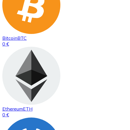
Bitcoin
BTC
0 €
Ethereum
ETH
0 €