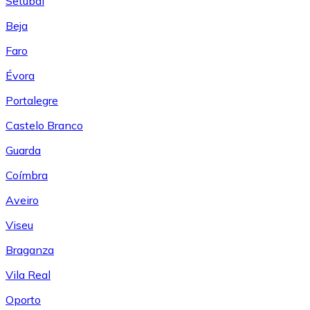
Setúbal
Beja
Faro
Évora
Portalegre
Castelo Branco
Guarda
Coímbra
Aveiro
Viseu
Braganza
Vila Real
Oporto