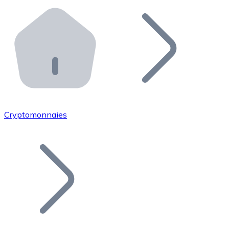
Effectuez des opérations de plus grande envergure. O
Distributeurs automatiques Bitnovo
Intégrez un ATM Bitnovo dans votre entreprise et per
API Bitnovo
Intégrez notre API dans votre écosystème.
Devenir Distributeur
Rejoignez notre réseau de distributeurs et commercialis
Cryptomonnaies
Lister un Token
Ajoutez le token de votre projet à notre service d'acha