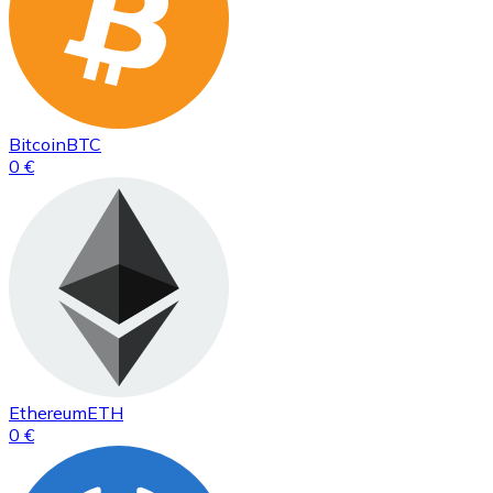
Bitcoin
BTC
0 €
Ethereum
ETH
0 €