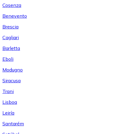
Cosenza
Benevento
Brescia
Cagliari
Barletta
Eboli
Modugno
Siracusa
Trani
Lisboa
Leiría
Santarém