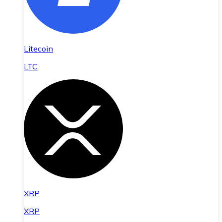
Litecoin
LTC
XRP
XRP