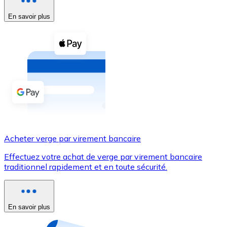
En savoir plus
Voir toutes
Coupons crypto
Achetez des cryptomonnaies en espèces et d'autres m
Acheter avec espèces
Virement SEPA
Ajoutez des fonds à votre compte Bitnovo ou effectuez 
Acheter avec virement bancaire
Acheter verge par virement bancaire
Carte de crédit / débit
Effectuez votre achat de verge par virement bancaire
Utilisez les cartes Visa et Mastercard pour acheter des
traditionnel rapidement et en toute sécurité.
Acheter avec carte
Boutique - Cartes
En savoir plus
Nouveau