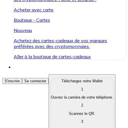
Acheter avec carte
Boutique - Cartes
Nouveau
Achetez des cartes-cadeaux de vos marques
préférées avec des cryptomonnaies.
Aller à la boutique de cartes-cadeaux
Acheter des Cryptomonnaies
S'inscrire
Se connecter
Téléchargez notre Wallet
1
Achetez les cryptomonnaies qui vous intéressent rapid
Ouvrez la caméra de votre téléphone.
Vendre des Cryptomonnaies
2
Convertissez vos cryptomonnaies en monnaie fiduciair
Scannez le QR.
3
Échanger (Swap)