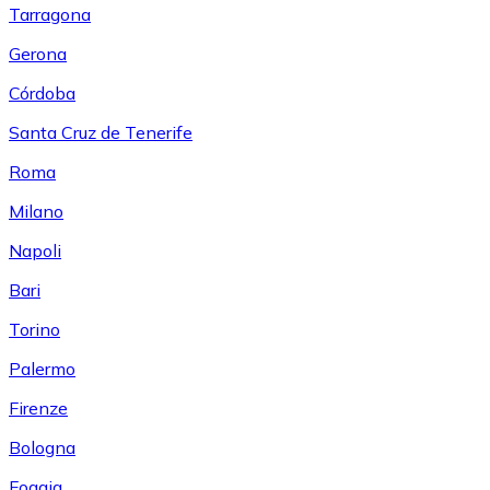
Tarragona
Gerona
Córdoba
Santa Cruz de Tenerife
Roma
Milano
Napoli
Bari
Torino
Palermo
Firenze
Bologna
Foggia