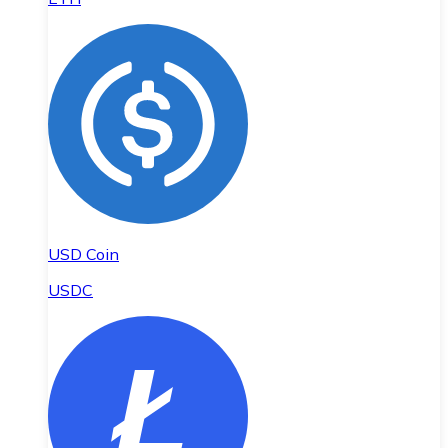
USD Coin
USDC