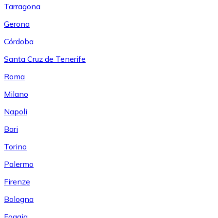
Tarragona
Gerona
Córdoba
Santa Cruz de Tenerife
Roma
Milano
Napoli
Bari
Torino
Palermo
Firenze
Bologna
Foggia