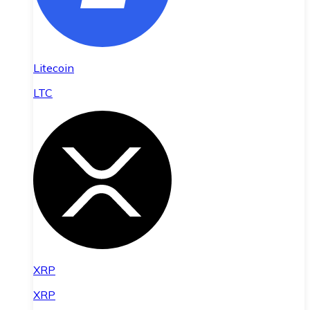
Litecoin
LTC
XRP
XRP