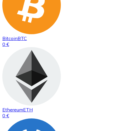
Bitcoin
BTC
0 €
Ethereum
ETH
0 €