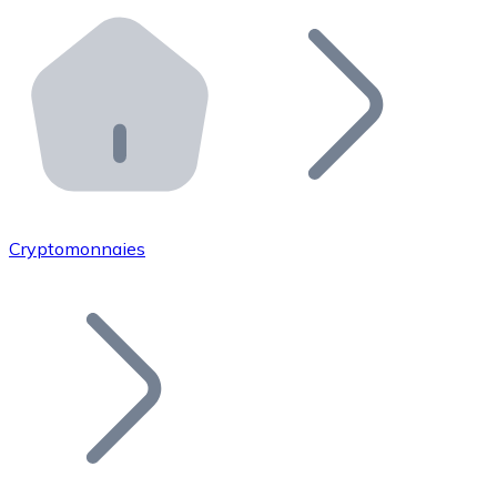
Effectuez des opérations de plus grande envergure. O
Distributeurs automatiques Bitnovo
Intégrez un ATM Bitnovo dans votre entreprise et per
API Bitnovo
Intégrez notre API dans votre écosystème.
Devenir Distributeur
Rejoignez notre réseau de distributeurs et commercialis
Cryptomonnaies
Lister un Token
Ajoutez le token de votre projet à notre service d'acha