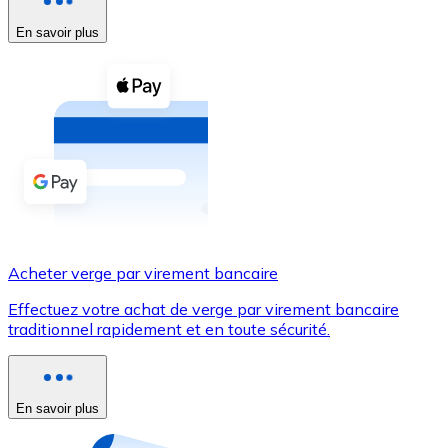
En savoir plus
Voir toutes
Coupons crypto
Achetez des cryptomonnaies en espèces et d'autres m
Acheter avec espèces
Virement SEPA
Ajoutez des fonds à votre compte Bitnovo ou effectuez 
Acheter avec virement bancaire
Acheter verge par virement bancaire
Carte de crédit / débit
Effectuez votre achat de verge par virement bancaire
Utilisez les cartes Visa et Mastercard pour acheter des
traditionnel rapidement et en toute sécurité.
Acheter avec carte
Boutique - Cartes
En savoir plus
Nouveau