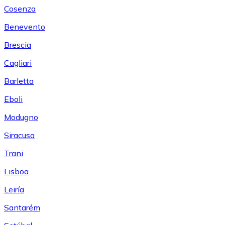
Cosenza
Benevento
Brescia
Cagliari
Barletta
Eboli
Modugno
Siracusa
Trani
Lisboa
Leiría
Santarém