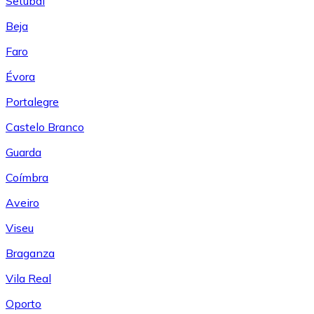
Setúbal
Beja
Faro
Évora
Portalegre
Castelo Branco
Guarda
Coímbra
Aveiro
Viseu
Braganza
Vila Real
Oporto