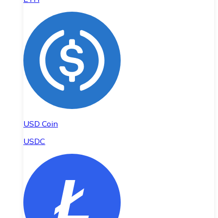
USD Coin
USDC