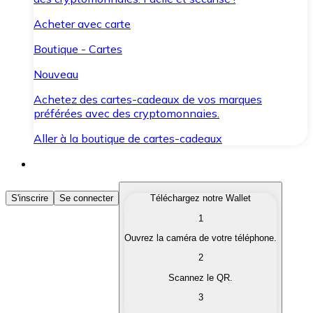
Acheter avec carte
Boutique - Cartes
Nouveau
Achetez des cartes-cadeaux de vos marques
préférées avec des cryptomonnaies.
Aller à la boutique de cartes-cadeaux
Acheter des Cryptomonnaies
S'inscrire
Se connecter
Téléchargez notre Wallet
1
Achetez les cryptomonnaies qui vous intéressent rapid
Ouvrez la caméra de votre téléphone.
Vendre des Cryptomonnaies
2
Convertissez vos cryptomonnaies en monnaie fiduciair
Scannez le QR.
3
Échanger (Swap)