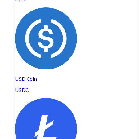
USD Coin
USDC