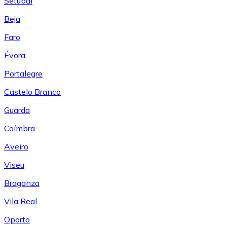
Setúbal
Beja
Faro
Évora
Portalegre
Castelo Branco
Guarda
Coímbra
Aveiro
Viseu
Braganza
Vila Real
Oporto