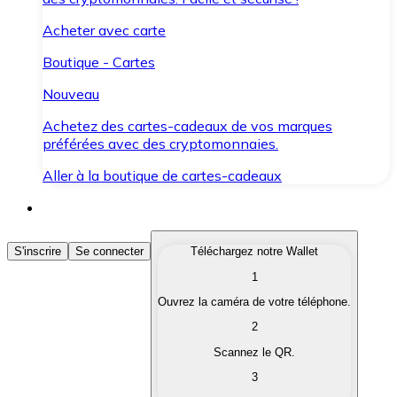
Acheter avec carte
Boutique - Cartes
Nouveau
Achetez des cartes-cadeaux de vos marques
préférées avec des cryptomonnaies.
Aller à la boutique de cartes-cadeaux
Acheter des Cryptomonnaies
S'inscrire
Se connecter
Téléchargez notre Wallet
1
Achetez les cryptomonnaies qui vous intéressent rapid
Ouvrez la caméra de votre téléphone.
Vendre des Cryptomonnaies
2
Convertissez vos cryptomonnaies en monnaie fiduciair
Scannez le QR.
3
Échanger (Swap)