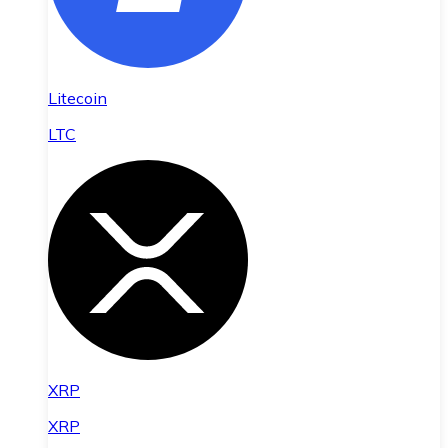
Litecoin
LTC
XRP
XRP