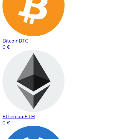
Bitcoin
BTC
0 €
Ethereum
ETH
0 €