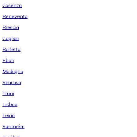
Cosenza
Benevento
Brescia
Cagliari
Barletta
Eboli
Modugno
Siracusa
Trani
Lisboa
Leiría
Santarém