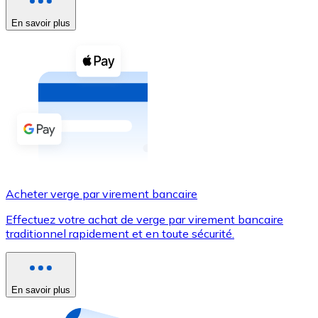
En savoir plus
Voir toutes
Coupons crypto
Achetez des cryptomonnaies en espèces et d'autres m
Acheter avec espèces
Virement SEPA
Ajoutez des fonds à votre compte Bitnovo ou effectuez 
Acheter avec virement bancaire
Acheter verge par virement bancaire
Carte de crédit / débit
Effectuez votre achat de verge par virement bancaire
Utilisez les cartes Visa et Mastercard pour acheter des
traditionnel rapidement et en toute sécurité.
Acheter avec carte
Boutique - Cartes
En savoir plus
Nouveau