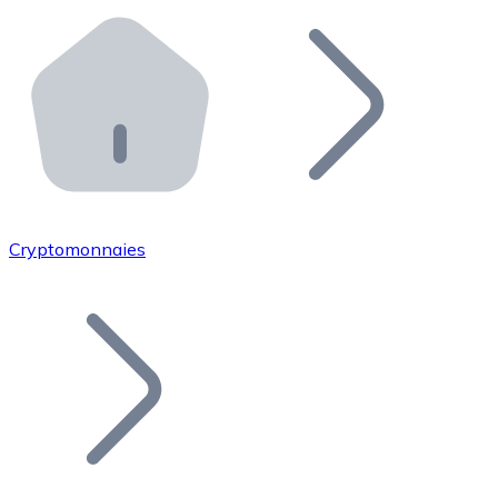
Effectuez des opérations de plus grande envergure. O
Distributeurs automatiques Bitnovo
Intégrez un ATM Bitnovo dans votre entreprise et per
API Bitnovo
Intégrez notre API dans votre écosystème.
Devenir Distributeur
Rejoignez notre réseau de distributeurs et commercialis
Cryptomonnaies
Lister un Token
Ajoutez le token de votre projet à notre service d'acha