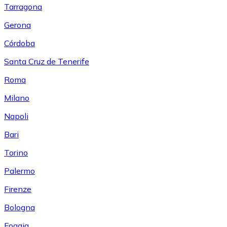
Tarragona
Gerona
Córdoba
Santa Cruz de Tenerife
Roma
Milano
Napoli
Bari
Torino
Palermo
Firenze
Bologna
Foggia