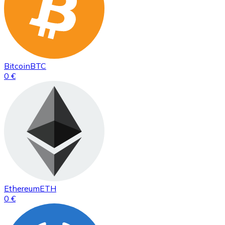
Bitcoin
BTC
0 €
Ethereum
ETH
0 €