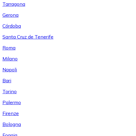
Tarragona
Gerona
Córdoba
Santa Cruz de Tenerife
Roma
Milano
Napoli
Bari
Torino
Palermo
Firenze
Bologna
Foggia