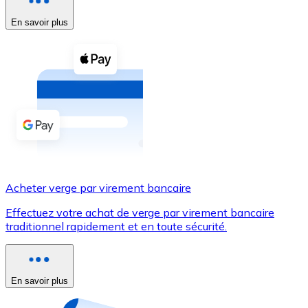
En savoir plus
Voir toutes
Coupons crypto
Achetez des cryptomonnaies en espèces et d'autres m
Acheter avec espèces
Virement SEPA
Ajoutez des fonds à votre compte Bitnovo ou effectuez 
Acheter avec virement bancaire
Acheter verge par virement bancaire
Carte de crédit / débit
Effectuez votre achat de verge par virement bancaire
Utilisez les cartes Visa et Mastercard pour acheter des
traditionnel rapidement et en toute sécurité.
Acheter avec carte
Boutique - Cartes
En savoir plus
Nouveau