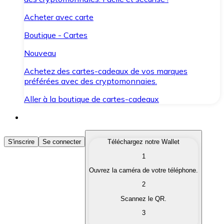
Acheter avec carte
Boutique - Cartes
Nouveau
Achetez des cartes-cadeaux de vos marques
préférées avec des cryptomonnaies.
Aller à la boutique de cartes-cadeaux
Acheter des Cryptomonnaies
S'inscrire
Se connecter
Téléchargez notre Wallet
1
Achetez les cryptomonnaies qui vous intéressent rapid
Ouvrez la caméra de votre téléphone.
Vendre des Cryptomonnaies
2
Convertissez vos cryptomonnaies en monnaie fiduciair
Scannez le QR.
3
Échanger (Swap)