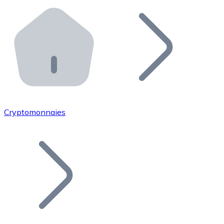
Effectuez des opérations de plus grande envergure. O
Distributeurs automatiques Bitnovo
Intégrez un ATM Bitnovo dans votre entreprise et per
API Bitnovo
Intégrez notre API dans votre écosystème.
Devenir Distributeur
Rejoignez notre réseau de distributeurs et commercialis
Cryptomonnaies
Lister un Token
Ajoutez le token de votre projet à notre service d'acha