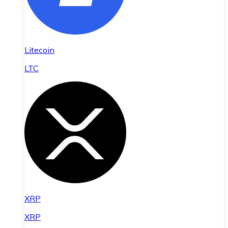
Litecoin
LTC
XRP
XRP