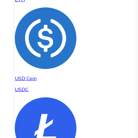
USD Coin
USDC