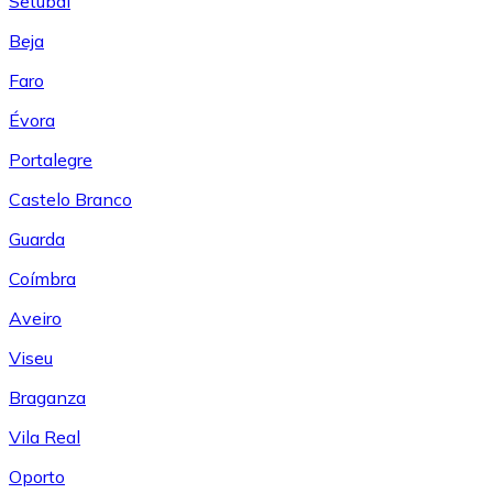
Setúbal
Beja
Faro
Évora
Portalegre
Castelo Branco
Guarda
Coímbra
Aveiro
Viseu
Braganza
Vila Real
Oporto