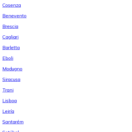
Cosenza
Benevento
Brescia
Cagliari
Barletta
Eboli
Modugno
Siracusa
Trani
Lisboa
Leiría
Santarém