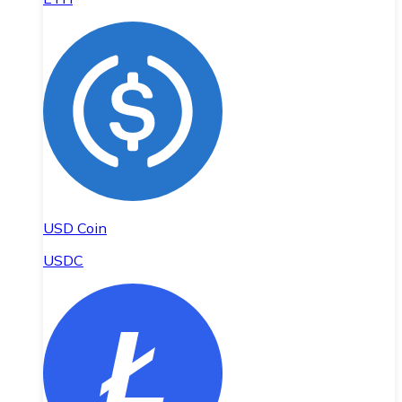
USD Coin
USDC