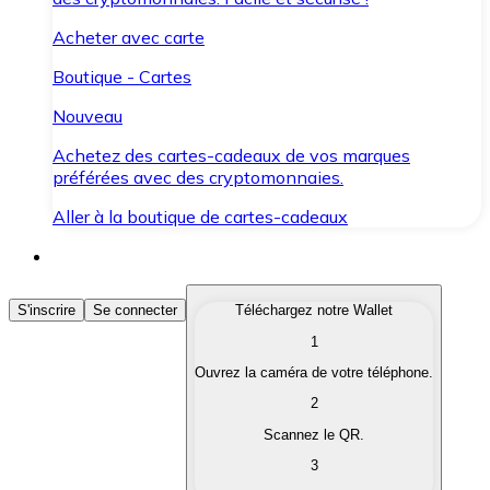
Acheter avec carte
Boutique - Cartes
Nouveau
Achetez des cartes-cadeaux de vos marques
préférées avec des cryptomonnaies.
Aller à la boutique de cartes-cadeaux
Acheter des Cryptomonnaies
S'inscrire
Se connecter
Téléchargez notre Wallet
1
Achetez les cryptomonnaies qui vous intéressent rapid
Ouvrez la caméra de votre téléphone.
Vendre des Cryptomonnaies
2
Convertissez vos cryptomonnaies en monnaie fiduciair
Scannez le QR.
3
Échanger (Swap)