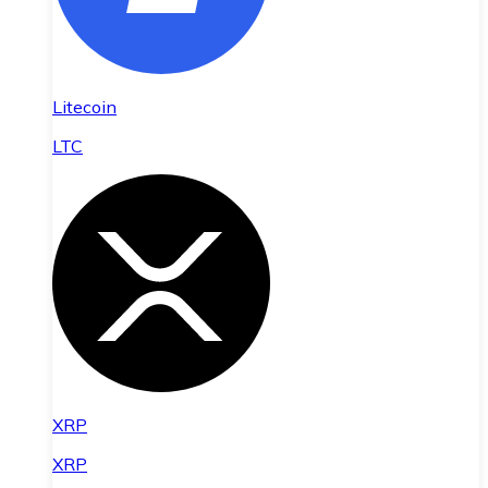
Litecoin
LTC
XRP
XRP