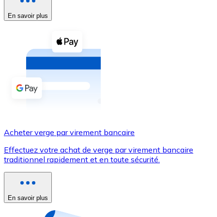
En savoir plus
Voir toutes
Coupons crypto
Achetez des cryptomonnaies en espèces et d'autres m
Acheter avec espèces
Virement SEPA
Ajoutez des fonds à votre compte Bitnovo ou effectuez 
Acheter avec virement bancaire
Acheter verge par virement bancaire
Carte de crédit / débit
Effectuez votre achat de verge par virement bancaire
Utilisez les cartes Visa et Mastercard pour acheter des
traditionnel rapidement et en toute sécurité.
Acheter avec carte
Boutique - Cartes
En savoir plus
Nouveau