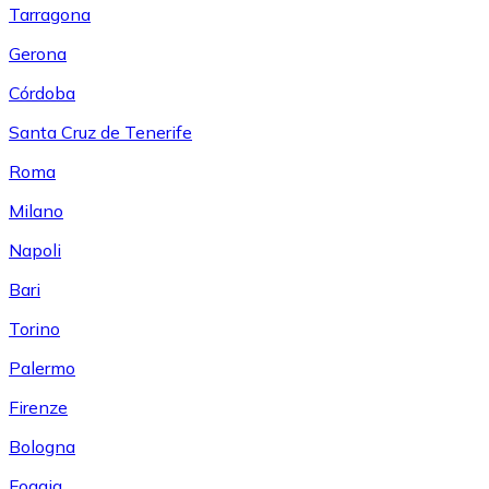
Tarragona
Gerona
Córdoba
Santa Cruz de Tenerife
Roma
Milano
Napoli
Bari
Torino
Palermo
Firenze
Bologna
Foggia