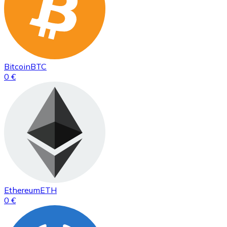
Bitcoin
BTC
0 €
Ethereum
ETH
0 €