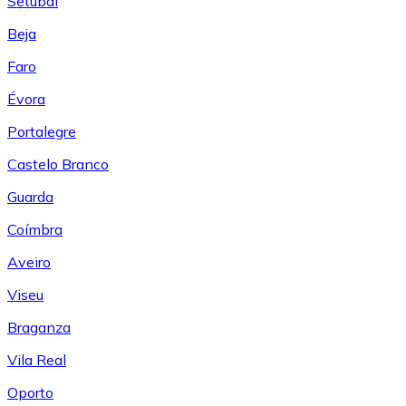
Setúbal
Beja
Faro
Évora
Portalegre
Castelo Branco
Guarda
Coímbra
Aveiro
Viseu
Braganza
Vila Real
Oporto