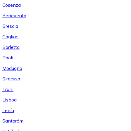
Cosenza
Benevento
Brescia
Cagliari
Barletta
Eboli
Modugno
Siracusa
Trani
Lisboa
Leiría
Santarém