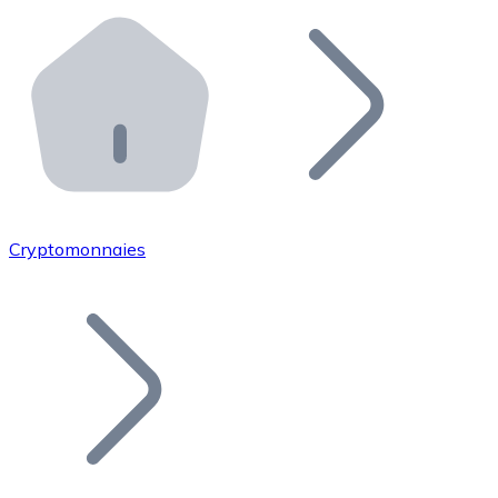
Effectuez des opérations de plus grande envergure. O
Distributeurs automatiques Bitnovo
Intégrez un ATM Bitnovo dans votre entreprise et per
API Bitnovo
Intégrez notre API dans votre écosystème.
Devenir Distributeur
Rejoignez notre réseau de distributeurs et commercialis
Cryptomonnaies
Lister un Token
Ajoutez le token de votre projet à notre service d'acha