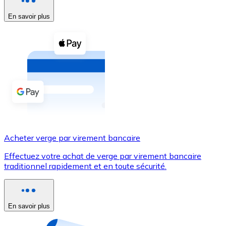
En savoir plus
Voir toutes
Coupons crypto
Achetez des cryptomonnaies en espèces et d'autres m
Acheter avec espèces
Virement SEPA
Ajoutez des fonds à votre compte Bitnovo ou effectuez 
Acheter avec virement bancaire
Acheter verge par virement bancaire
Carte de crédit / débit
Effectuez votre achat de verge par virement bancaire
Utilisez les cartes Visa et Mastercard pour acheter des
traditionnel rapidement et en toute sécurité.
Acheter avec carte
Boutique - Cartes
En savoir plus
Nouveau