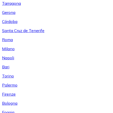
Tarragona
Gerona
Córdoba
Santa Cruz de Tenerife
Roma
Milano
Napoli
Bari
Torino
Palermo
Firenze
Bologna
Foggia