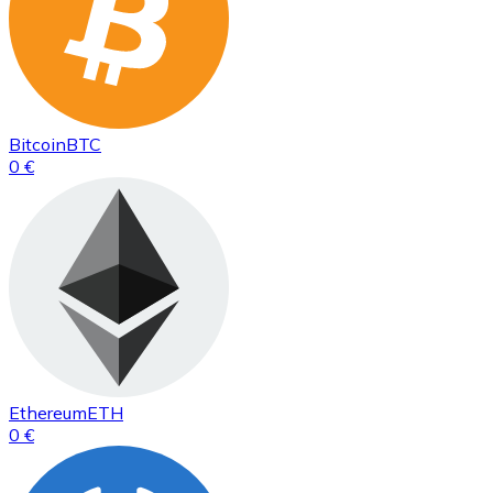
Bitcoin
BTC
0 €
Ethereum
ETH
0 €