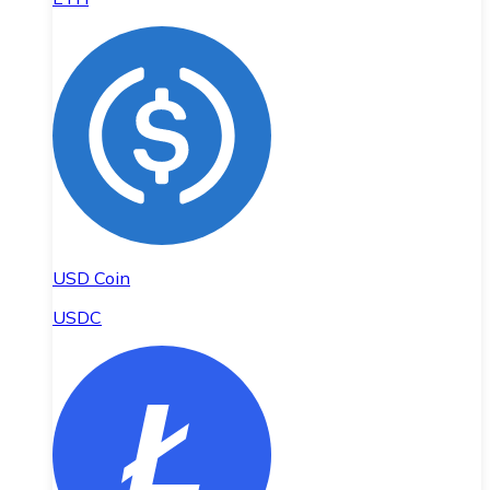
USD Coin
USDC