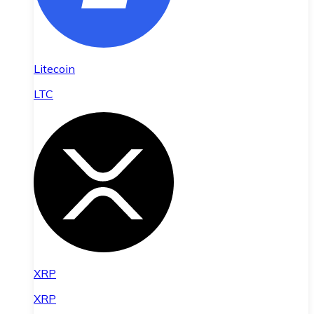
Litecoin
LTC
XRP
XRP