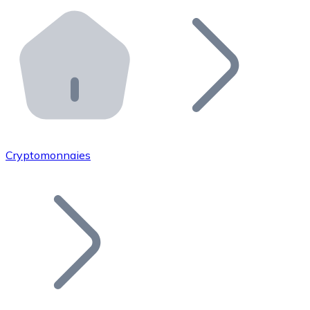
Effectuez des opérations de plus grande envergure. O
Distributeurs automatiques Bitnovo
Intégrez un ATM Bitnovo dans votre entreprise et per
API Bitnovo
Intégrez notre API dans votre écosystème.
Devenir Distributeur
Rejoignez notre réseau de distributeurs et commercialis
Cryptomonnaies
Lister un Token
Ajoutez le token de votre projet à notre service d'acha