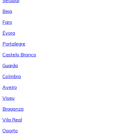
Setúbal
Beja
Faro
Évora
Portalegre
Castelo Branco
Guarda
Coímbra
Aveiro
Viseu
Braganza
Vila Real
Oporto