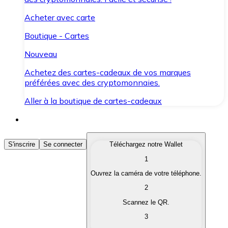
Acheter avec carte
Boutique - Cartes
Nouveau
Achetez des cartes-cadeaux de vos marques
préférées avec des cryptomonnaies.
Aller à la boutique de cartes-cadeaux
Acheter des Cryptomonnaies
S'inscrire
Se connecter
Téléchargez notre Wallet
1
Achetez les cryptomonnaies qui vous intéressent rapid
Ouvrez la caméra de votre téléphone.
Vendre des Cryptomonnaies
2
Convertissez vos cryptomonnaies en monnaie fiduciair
Scannez le QR.
3
Échanger (Swap)