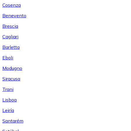
Cosenza
Benevento
Brescia
Cagliari
Barletta
Eboli
Modugno
Siracusa
Trani
Lisboa
Leiría
Santarém