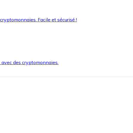
 cryptomonnaies. Facile et sécurisé !
s avec des cryptomonnaies.
ement et en toute sécurité.
e lorsque vous en avez besoin.