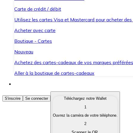
Carte de crédit / débit
Utilisez les cartes Visa et Mastercard pour acheter des
Acheter avec carte
Boutique - Cartes
Nouveau
Achetez des cartes-cadeaux de vos marques préférée
Aller à la boutique de cartes-cadeaux
Acheter des Cryptomonnaies
S'inscrire
Se connecter
Téléchargez notre Wallet
1
Achetez les cryptomonnaies qui vous intéressent rapid
Ouvrez la caméra de votre téléphone.
Vendre des Cryptomonnaies
2
Convertissez vos cryptomonnaies en monnaie fiduciair
Scannez le QR.