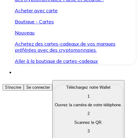
Acheter avec carte
Boutique - Cartes
Nouveau
Achetez des cartes-cadeaux de vos marques
préférées avec des cryptomonnaies.
Aller à la boutique de cartes-cadeaux
Acheter des Cryptomonnaies
S'inscrire
Se connecter
Téléchargez notre Wallet
1
Achetez les cryptomonnaies qui vous intéressent rapid
Ouvrez la caméra de votre téléphone.
Vendre des Cryptomonnaies
2
Convertissez vos cryptomonnaies en monnaie fiduciair
Scannez le QR.
3
Échanger (Swap)