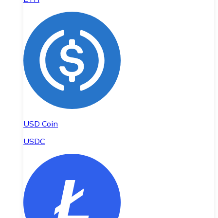
USD Coin
USDC