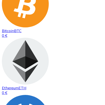
Bitcoin
BTC
0 €
Ethereum
ETH
0 €