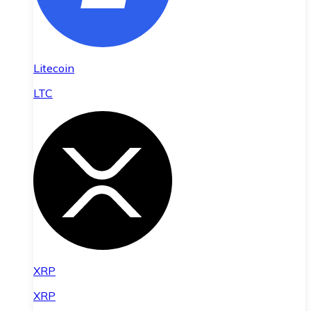
Litecoin
LTC
XRP
XRP