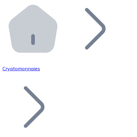
Effectuez des opérations de plus grande envergure. O
Distributeurs automatiques Bitnovo
Intégrez un ATM Bitnovo dans votre entreprise et per
API Bitnovo
Intégrez notre API dans votre écosystème.
Devenir Distributeur
Rejoignez notre réseau de distributeurs et commercialis
Cryptomonnaies
Lister un Token
Ajoutez le token de votre projet à notre service d'acha