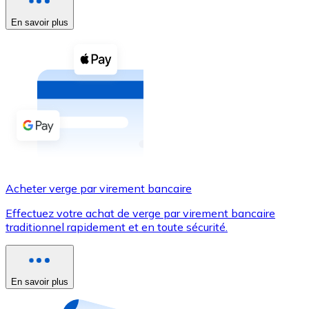
En savoir plus
Voir toutes
Coupons crypto
Achetez des cryptomonnaies en espèces et d'autres m
Acheter avec espèces
Virement SEPA
Ajoutez des fonds à votre compte Bitnovo ou effectuez 
Acheter avec virement bancaire
Acheter verge par virement bancaire
Carte de crédit / débit
Effectuez votre achat de verge par virement bancaire
Utilisez les cartes Visa et Mastercard pour acheter des
traditionnel rapidement et en toute sécurité.
Acheter avec carte
Boutique - Cartes
En savoir plus
Nouveau