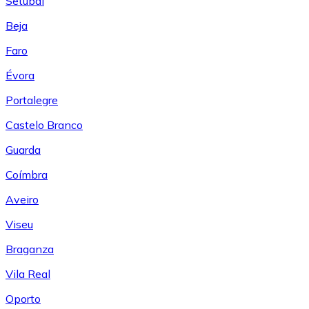
Setúbal
Beja
Faro
Évora
Portalegre
Castelo Branco
Guarda
Coímbra
Aveiro
Viseu
Braganza
Vila Real
Oporto