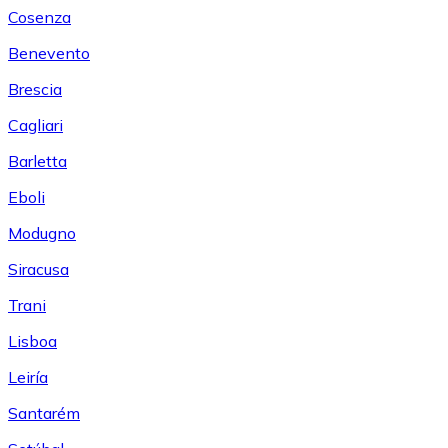
Cosenza
Benevento
Brescia
Cagliari
Barletta
Eboli
Modugno
Siracusa
Trani
Lisboa
Leiría
Santarém