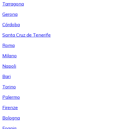
Tarragona
Gerona
Córdoba
Santa Cruz de Tenerife
Roma
Milano
Napoli
Bari
Torino
Palermo
Firenze
Bologna
Foggia