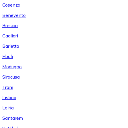
Cosenza
Benevento
Brescia
Cagliari
Barletta
Eboli
Modugno
Siracusa
Trani
Lisboa
Leiría
Santarém