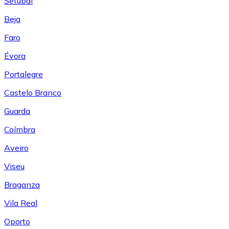
Setúbal
Beja
Faro
Évora
Portalegre
Castelo Branco
Guarda
Coímbra
Aveiro
Viseu
Braganza
Vila Real
Oporto