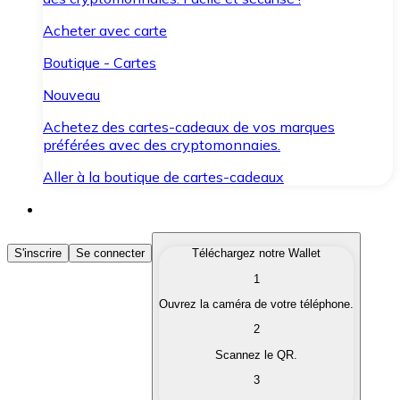
Acheter avec carte
Boutique - Cartes
Nouveau
Achetez des cartes-cadeaux de vos marques
préférées avec des cryptomonnaies.
Aller à la boutique de cartes-cadeaux
Acheter des Cryptomonnaies
S'inscrire
Se connecter
Téléchargez notre Wallet
1
Achetez les cryptomonnaies qui vous intéressent rapid
Ouvrez la caméra de votre téléphone.
Vendre des Cryptomonnaies
2
Convertissez vos cryptomonnaies en monnaie fiduciair
Scannez le QR.
3
Échanger (Swap)