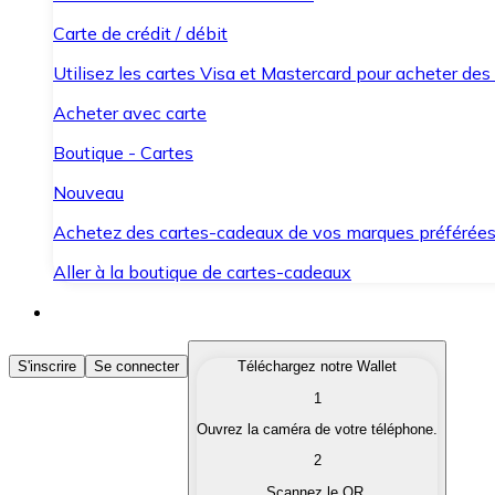
Carte de crédit / débit
Utilisez les cartes Visa et Mastercard pour acheter des
Acheter avec carte
Boutique - Cartes
Nouveau
Achetez des cartes-cadeaux de vos marques préférée
Aller à la boutique de cartes-cadeaux
Acheter des Cryptomonnaies
S'inscrire
Se connecter
Téléchargez notre Wallet
1
Achetez les cryptomonnaies qui vous intéressent rapid
Ouvrez la caméra de votre téléphone.
Vendre des Cryptomonnaies
2
Convertissez vos cryptomonnaies en monnaie fiduciair
Scannez le QR.