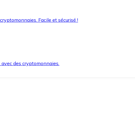
 cryptomonnaies. Facile et sécurisé !
s avec des cryptomonnaies.
ement et en toute sécurité.
e lorsque vous en avez besoin.