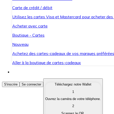
Carte de crédit / débit
Utilisez les cartes Visa et Mastercard pour acheter des
Acheter avec carte
Boutique - Cartes
Nouveau
Achetez des cartes-cadeaux de vos marques préférée
Aller à la boutique de cartes-cadeaux
Acheter des Cryptomonnaies
S'inscrire
Se connecter
Téléchargez notre Wallet
1
Achetez les cryptomonnaies qui vous intéressent rapid
Ouvrez la caméra de votre téléphone.
Vendre des Cryptomonnaies
2
Convertissez vos cryptomonnaies en monnaie fiduciair
Scannez le QR.