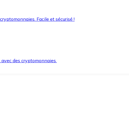
 cryptomonnaies. Facile et sécurisé !
s avec des cryptomonnaies.
ement et en toute sécurité.
e lorsque vous en avez besoin.