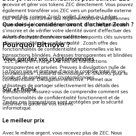
recevoir et gérer vos tokens ZEC directement. Vous pouvez
?
également transférer vos ZEC vers un portefeuille externe
compatible, comme Zcash wallet, Exodus ou Ledger.
Oui. Pour se conformer aux réglementations européennes
Que dois-je considérer avant d'acheter Zcash ?
et assurer la sécurité des opérations, il est obligatoire de
s'inscrire et de vérifier votre identité avant d'effectuer des
achats de cryptomonnaies sur Bitnovo.
Avant d'acheter Zcash, considérez les points clés suivants
Pourquoi Bitnovo ?
: Fonctionnalités de confidentialité : Zcash offre des
fonctionnalités de confidentialité optionnelles via les
transactions blindées. Adresses transparentes et blindées
Vous gardez vos cryptomonnaies
: ZEC prend en charge à la fois les transactions
transparentes et privées. Preuves à divulgation nulle de
La façon sûre et pratique d'avoir le contrôle total de vos
connaissance : Utilise la technologie zk-SNARKs pour la
fonds et de protéger vos cryptomonnaies.
confidentialité. Divulgation sélective : Permet aux
utilisateurs de partager sélectivement les détails des
Sûr et fiable
transactions. Assurez-vous de comprendre comment ses
fonctionnalités de confidentialité fonctionnent et de
Toutes nos transactions sont protégées par la sécurité
sécuriser la garde de vos tokens.
informatique.
Le meilleur prix
Avec le même argent, vous recevez plus de ZEC. Nous