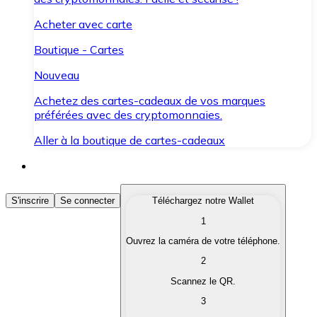
Acheter avec carte
Boutique - Cartes
Nouveau
Achetez des cartes-cadeaux de vos marques
préférées avec des cryptomonnaies.
Aller à la boutique de cartes-cadeaux
Acheter des Cryptomonnaies
S'inscrire
Se connecter
Téléchargez notre Wallet
1
Achetez les cryptomonnaies qui vous intéressent rapid
Ouvrez la caméra de votre téléphone.
Vendre des Cryptomonnaies
2
Convertissez vos cryptomonnaies en monnaie fiduciair
Scannez le QR.
3
Échanger (Swap)