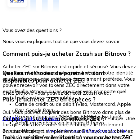
Vous avez des questions ?
Nous vous expliquons tout ce que vous devez savoir
Comment puis-je acheter Zcash sur Bitnovo ?
Acheter ZEC sur Bitnovo est rapide et sécurisé. Vous devez
Quelles méthodes de paiement sont
simplement créer un compte gratuit, vérifier votre identité
et sélectionner votre méthode de paiement préférée. Vous
disponibles pour acheter ZEC ?
pouvez recevoir vos tokens ZEC directement dans votre
portefeuille Bitnovo ou les envoyer vers n'importe quel
Chez Bitnovo vous pouvez acheter Zcash avec :
portefeuille externe compatible.
Puis-je acheter ZEC en espèces ?
Carte de crédit ou de débit (Visa, Mastercard, Apple
Pay, Google Pay)
Oui. Vous pouvez acquérir des bons Bitnovo dans plus de
Virement bancaire (SEPA ou SEPA Instantané)
Où puis-je stocker mes tokens ZEC ?
40 000 points physiques
répartis dans toute l'Europe. Une
Achat en espèces via les bons Bitnovo
fois que vous avez votre bon, échangez-le facilement
depuis cette page :
www.bitnovo.com/buy/cash/zcash/
En vous inscrivant simplement sur Bitnovo, vous obtenez
Dois-je vérifier mon identité pour acheter ZEC
l'accès à un portefeuille sécurisé où vous pouvez stocker,