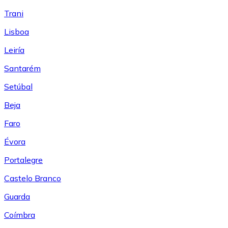
Trani
Lisboa
Leiría
Santarém
Setúbal
Beja
Faro
Évora
Portalegre
Castelo Branco
Guarda
Coímbra