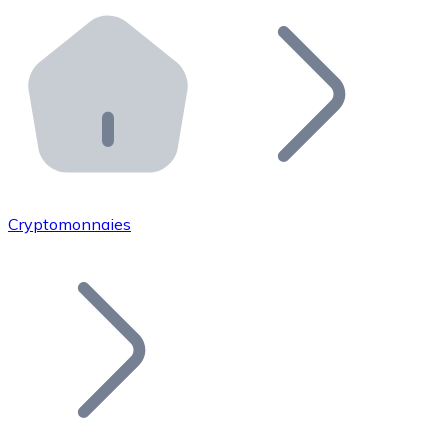
Effectuez des opérations de plus grande envergure. O
Distributeurs automatiques Bitnovo
Intégrez un ATM Bitnovo dans votre entreprise et per
API Bitnovo
Intégrez notre API dans votre écosystème.
Devenir Distributeur
Rejoignez notre réseau de distributeurs et commercialis
Cryptomonnaies
Lister un Token
Ajoutez le token de votre projet à notre service d'acha