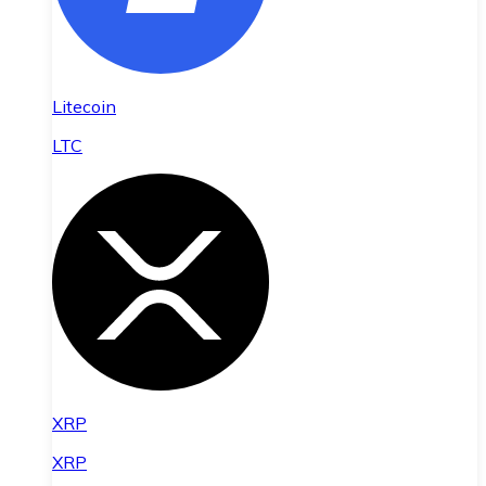
Litecoin
LTC
XRP
XRP