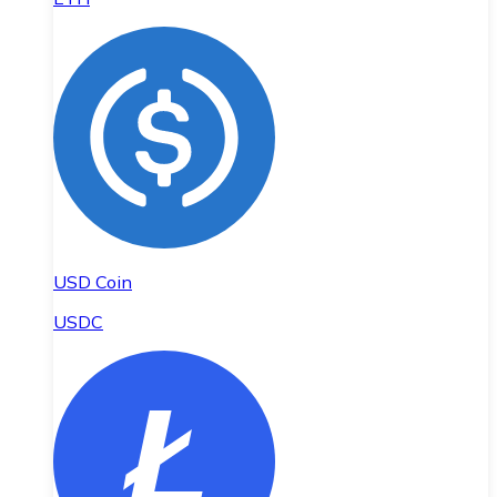
USD Coin
USDC