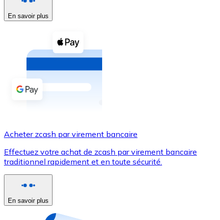
En savoir plus
Voir toutes
Coupons crypto
Achetez des cryptomonnaies en espèces et d'autres m
Acheter avec espèces
Virement SEPA
Ajoutez des fonds à votre compte Bitnovo ou effectuez 
Acheter avec virement bancaire
Acheter zcash par virement bancaire
Carte de crédit / débit
Effectuez votre achat de zcash par virement bancaire
Utilisez les cartes Visa et Mastercard pour acheter des
traditionnel rapidement et en toute sécurité.
Acheter avec carte
Boutique - Cartes
En savoir plus
Nouveau