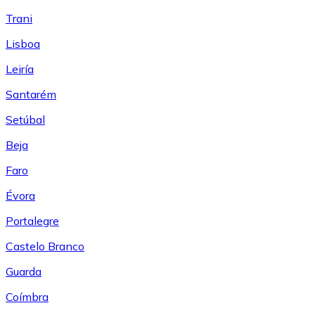
Trani
Lisboa
Leiría
Santarém
Setúbal
Beja
Faro
Évora
Portalegre
Castelo Branco
Guarda
Coímbra