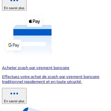
En savoir plus
Voir toutes
Coupons crypto
Achetez des cryptomonnaies en espèces et d'autres m
Acheter avec espèces
Virement SEPA
Ajoutez des fonds à votre compte Bitnovo ou effectuez 
Acheter avec virement bancaire
Acheter zcash par virement bancaire
Carte de crédit / débit
Effectuez votre achat de zcash par virement bancaire
Utilisez les cartes Visa et Mastercard pour acheter des
traditionnel rapidement et en toute sécurité.
Acheter avec carte
Boutique - Cartes
En savoir plus
Nouveau