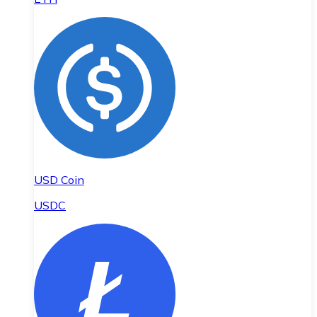
USD Coin
USDC