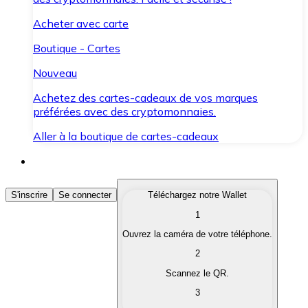
Acheter avec carte
Boutique - Cartes
Nouveau
Achetez des cartes-cadeaux de vos marques
préférées avec des cryptomonnaies.
Aller à la boutique de cartes-cadeaux
Acheter des Cryptomonnaies
S'inscrire
Se connecter
Téléchargez notre Wallet
1
Achetez les cryptomonnaies qui vous intéressent rapid
Ouvrez la caméra de votre téléphone.
Vendre des Cryptomonnaies
2
Convertissez vos cryptomonnaies en monnaie fiduciair
Scannez le QR.
3
Échanger (Swap)