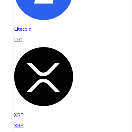
Litecoin
LTC
XRP
XRP