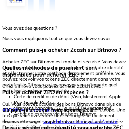
Vous avez des questions ?
Nous vous expliquons tout ce que vous devez savoir
Comment puis-je acheter Zcash sur Bitnovo ?
Acheter ZEC sur Bitnovo est rapide et sécurisé. Vous devez
Quelles méthodes de paiement sont
simplement créer un compte gratuit, vérifier votre identité
et sélectionner votre méthode de paiement préférée. Vous
disponibles pour acheter ZEC ?
pouvez recevoir vos tokens ZEC directement dans votre
portefeuille Bitnovo ou les envoyer vers n'importe quel
Chez Bitnovo vous pouvez acheter Zcash avec :
portefeuille externe compatible.
Puis-je acheter ZEC en espèces ?
Carte de crédit ou de débit (Visa, Mastercard, Apple
Pay, Google Pay)
Oui. Vous pouvez acquérir des bons Bitnovo dans plus de
Virement bancaire (SEPA ou SEPA Instantané)
Où puis-je stocker mes tokens ZEC ?
40 000 points physiques
répartis dans toute l'Europe. Une
Achat en espèces via les bons Bitnovo
fois que vous avez votre bon, échangez-le facilement
depuis cette page :
www.bitnovo.com/buy/cash/zcash/
En vous inscrivant simplement sur Bitnovo, vous obtenez
Dois-je vérifier mon identité pour acheter ZEC
l'accès à un portefeuille sécurisé où vous pouvez stocker,