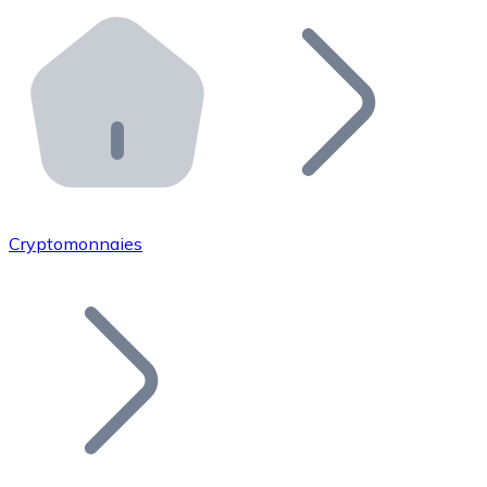
Effectuez des opérations de plus grande envergure. O
Distributeurs automatiques Bitnovo
Intégrez un ATM Bitnovo dans votre entreprise et per
API Bitnovo
Intégrez notre API dans votre écosystème.
Devenir Distributeur
Rejoignez notre réseau de distributeurs et commercialis
Cryptomonnaies
Lister un Token
Ajoutez le token de votre projet à notre service d'acha