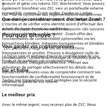
recevoir et gérer vos tokens ZEC directement. Vous pouvez
?
également transférer vos ZEC vers un portefeuille externe
compatible, comme Zcash wallet, Exodus ou Ledger.
Oui. Pour se conformer aux réglementations européennes
Que dois-je considérer avant d'acheter Zcash ?
et assurer la sécurité des opérations, il est obligatoire de
s'inscrire et de vérifier votre identité avant d'effectuer des
achats de cryptomonnaies sur Bitnovo.
Avant d'acheter Zcash, considérez les points clés suivants
Pourquoi Bitnovo ?
: Fonctionnalités de confidentialité : Zcash offre des
fonctionnalités de confidentialité optionnelles via les
transactions blindées. Adresses transparentes et blindées
Vous gardez vos cryptomonnaies
: ZEC prend en charge à la fois les transactions
transparentes et privées. Preuves à divulgation nulle de
La façon sûre et pratique d'avoir le contrôle total de vos
connaissance : Utilise la technologie zk-SNARKs pour la
fonds et de protéger vos cryptomonnaies.
confidentialité. Divulgation sélective : Permet aux
utilisateurs de partager sélectivement les détails des
Sûr et fiable
transactions. Assurez-vous de comprendre comment ses
fonctionnalités de confidentialité fonctionnent et de
Toutes nos transactions sont protégées par la sécurité
sécuriser la garde de vos tokens.
informatique.
Le meilleur prix
Avec le même argent, vous recevez plus de ZEC. Nous