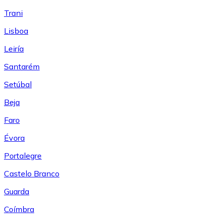
Trani
Lisboa
Leiría
Santarém
Setúbal
Beja
Faro
Évora
Portalegre
Castelo Branco
Guarda
Coímbra