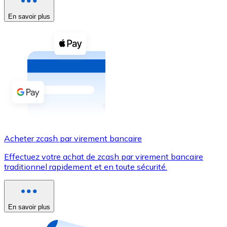
En savoir plus
Voir toutes
Coupons crypto
Achetez des cryptomonnaies en espèces et d'autres m
Acheter avec espèces
Virement SEPA
Ajoutez des fonds à votre compte Bitnovo ou effectuez 
Acheter avec virement bancaire
Acheter zcash par virement bancaire
Carte de crédit / débit
Effectuez votre achat de zcash par virement bancaire
Utilisez les cartes Visa et Mastercard pour acheter des
traditionnel rapidement et en toute sécurité.
Acheter avec carte
Boutique - Cartes
En savoir plus
Nouveau