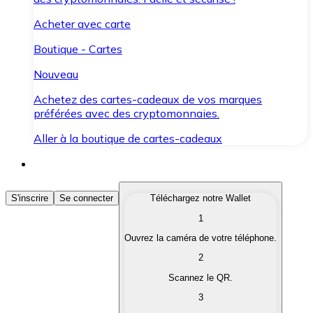
Acheter avec carte
Boutique - Cartes
Nouveau
Achetez des cartes-cadeaux de vos marques
préférées avec des cryptomonnaies.
Aller à la boutique de cartes-cadeaux
Acheter des Cryptomonnaies
S'inscrire
Se connecter
Téléchargez notre Wallet
1
Achetez les cryptomonnaies qui vous intéressent rapid
Ouvrez la caméra de votre téléphone.
Vendre des Cryptomonnaies
2
Convertissez vos cryptomonnaies en monnaie fiduciair
Scannez le QR.
3
Échanger (Swap)