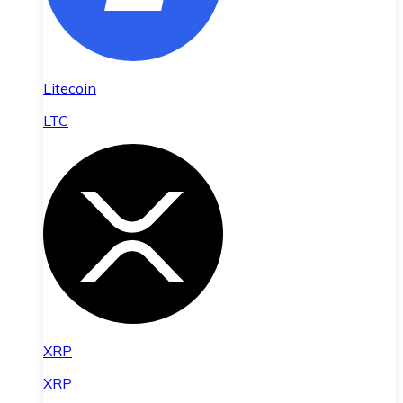
Litecoin
LTC
XRP
XRP