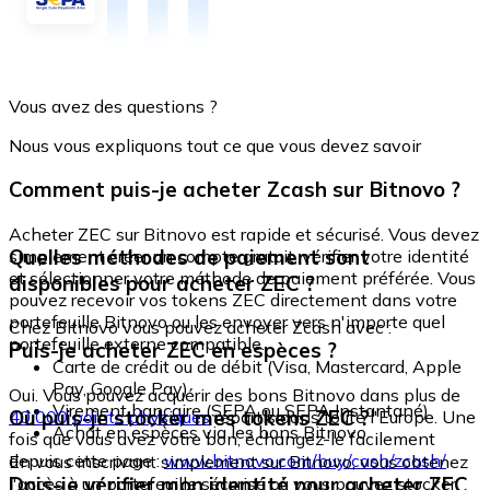
Vous avez des questions ?
Nous vous expliquons tout ce que vous devez savoir
Comment puis-je acheter Zcash sur Bitnovo ?
Acheter ZEC sur Bitnovo est rapide et sécurisé. Vous devez
Quelles méthodes de paiement sont
simplement créer un compte gratuit, vérifier votre identité
et sélectionner votre méthode de paiement préférée. Vous
disponibles pour acheter ZEC ?
pouvez recevoir vos tokens ZEC directement dans votre
portefeuille Bitnovo ou les envoyer vers n'importe quel
Chez Bitnovo vous pouvez acheter Zcash avec :
portefeuille externe compatible.
Puis-je acheter ZEC en espèces ?
Carte de crédit ou de débit (Visa, Mastercard, Apple
Pay, Google Pay)
Oui. Vous pouvez acquérir des bons Bitnovo dans plus de
Virement bancaire (SEPA ou SEPA Instantané)
Où puis-je stocker mes tokens ZEC ?
40 000 points physiques
répartis dans toute l'Europe. Une
Achat en espèces via les bons Bitnovo
fois que vous avez votre bon, échangez-le facilement
depuis cette page :
www.bitnovo.com/buy/cash/zcash/
En vous inscrivant simplement sur Bitnovo, vous obtenez
Dois-je vérifier mon identité pour acheter ZEC
l'accès à un portefeuille sécurisé où vous pouvez stocker,