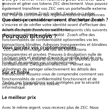
recevoir et gérer vos tokens ZEC directement. Vous pouvez
?
également transférer vos ZEC vers un portefeuille externe
compatible, comme Zcash wallet, Exodus ou Ledger.
Oui. Pour se conformer aux réglementations européennes
Que dois-je considérer avant d'acheter Zcash ?
et assurer la sécurité des opérations, il est obligatoire de
s'inscrire et de vérifier votre identité avant d'effectuer des
achats de cryptomonnaies sur Bitnovo.
Avant d'acheter Zcash, considérez les points clés suivants
Pourquoi Bitnovo ?
: Fonctionnalités de confidentialité : Zcash offre des
fonctionnalités de confidentialité optionnelles via les
transactions blindées. Adresses transparentes et blindées
Vous gardez vos cryptomonnaies
: ZEC prend en charge à la fois les transactions
transparentes et privées. Preuves à divulgation nulle de
La façon sûre et pratique d'avoir le contrôle total de vos
connaissance : Utilise la technologie zk-SNARKs pour la
fonds et de protéger vos cryptomonnaies.
confidentialité. Divulgation sélective : Permet aux
utilisateurs de partager sélectivement les détails des
Sûr et fiable
transactions. Assurez-vous de comprendre comment ses
fonctionnalités de confidentialité fonctionnent et de
Toutes nos transactions sont protégées par la sécurité
sécuriser la garde de vos tokens.
informatique.
Le meilleur prix
Avec le même argent, vous recevez plus de ZEC. Nous