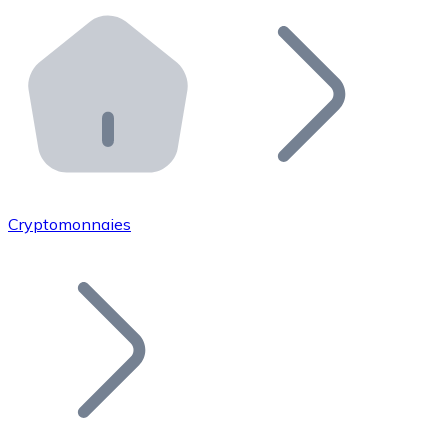
Effectuez des opérations de plus grande envergure. O
Distributeurs automatiques Bitnovo
Intégrez un ATM Bitnovo dans votre entreprise et per
API Bitnovo
Intégrez notre API dans votre écosystème.
Devenir Distributeur
Rejoignez notre réseau de distributeurs et commercialis
Cryptomonnaies
Lister un Token
Ajoutez le token de votre projet à notre service d'acha