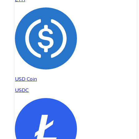
USD Coin
USDC