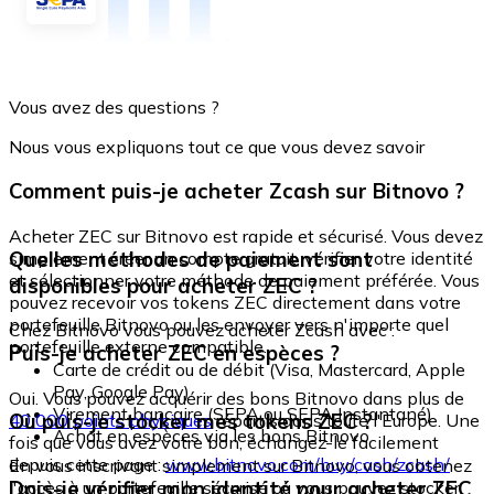
Vous avez des questions ?
Nous vous expliquons tout ce que vous devez savoir
Comment puis-je acheter Zcash sur Bitnovo ?
Acheter ZEC sur Bitnovo est rapide et sécurisé. Vous devez
Quelles méthodes de paiement sont
simplement créer un compte gratuit, vérifier votre identité
et sélectionner votre méthode de paiement préférée. Vous
disponibles pour acheter ZEC ?
pouvez recevoir vos tokens ZEC directement dans votre
portefeuille Bitnovo ou les envoyer vers n'importe quel
Chez Bitnovo vous pouvez acheter Zcash avec :
portefeuille externe compatible.
Puis-je acheter ZEC en espèces ?
Carte de crédit ou de débit (Visa, Mastercard, Apple
Pay, Google Pay)
Oui. Vous pouvez acquérir des bons Bitnovo dans plus de
Virement bancaire (SEPA ou SEPA Instantané)
Où puis-je stocker mes tokens ZEC ?
40 000 points physiques
répartis dans toute l'Europe. Une
Achat en espèces via les bons Bitnovo
fois que vous avez votre bon, échangez-le facilement
depuis cette page :
www.bitnovo.com/buy/cash/zcash/
En vous inscrivant simplement sur Bitnovo, vous obtenez
Dois-je vérifier mon identité pour acheter ZEC
l'accès à un portefeuille sécurisé où vous pouvez stocker,