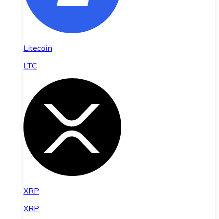
Litecoin
LTC
XRP
XRP