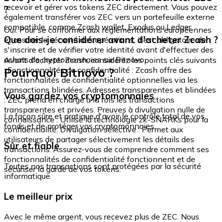
recevoir et gérer vos tokens ZEC directement. Vous pouvez
?
également transférer vos ZEC vers un portefeuille externe
compatible, comme Zcash wallet, Exodus ou Ledger.
Oui. Pour se conformer aux réglementations européennes
Que dois-je considérer avant d'acheter Zcash ?
et assurer la sécurité des opérations, il est obligatoire de
s'inscrire et de vérifier votre identité avant d'effectuer des
achats de cryptomonnaies sur Bitnovo.
Avant d'acheter Zcash, considérez les points clés suivants
Pourquoi Bitnovo ?
: Fonctionnalités de confidentialité : Zcash offre des
fonctionnalités de confidentialité optionnelles via les
transactions blindées. Adresses transparentes et blindées
Vous gardez vos cryptomonnaies
: ZEC prend en charge à la fois les transactions
transparentes et privées. Preuves à divulgation nulle de
La façon sûre et pratique d'avoir le contrôle total de vos
connaissance : Utilise la technologie zk-SNARKs pour la
fonds et de protéger vos cryptomonnaies.
confidentialité. Divulgation sélective : Permet aux
utilisateurs de partager sélectivement les détails des
Sûr et fiable
transactions. Assurez-vous de comprendre comment ses
fonctionnalités de confidentialité fonctionnent et de
Toutes nos transactions sont protégées par la sécurité
sécuriser la garde de vos tokens.
informatique.
Le meilleur prix
Avec le même argent, vous recevez plus de ZEC. Nous