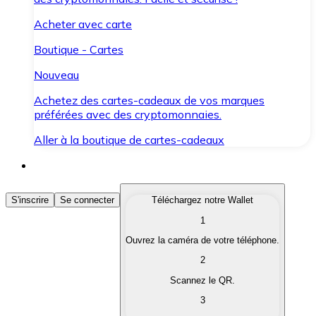
Acheter avec carte
Boutique - Cartes
Nouveau
Achetez des cartes-cadeaux de vos marques
préférées avec des cryptomonnaies.
Aller à la boutique de cartes-cadeaux
Acheter des Cryptomonnaies
S'inscrire
Se connecter
Téléchargez notre Wallet
1
Achetez les cryptomonnaies qui vous intéressent rapid
Ouvrez la caméra de votre téléphone.
Vendre des Cryptomonnaies
2
Convertissez vos cryptomonnaies en monnaie fiduciair
Scannez le QR.
3
Échanger (Swap)