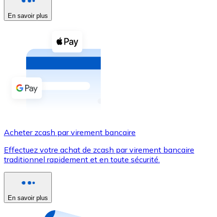
En savoir plus
Voir toutes
Coupons crypto
Achetez des cryptomonnaies en espèces et d'autres m
Acheter avec espèces
Virement SEPA
Ajoutez des fonds à votre compte Bitnovo ou effectuez 
Acheter avec virement bancaire
Acheter zcash par virement bancaire
Carte de crédit / débit
Effectuez votre achat de zcash par virement bancaire
Utilisez les cartes Visa et Mastercard pour acheter des
traditionnel rapidement et en toute sécurité.
Acheter avec carte
Boutique - Cartes
En savoir plus
Nouveau