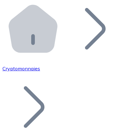
Effectuez des opérations de plus grande envergure. O
Distributeurs automatiques Bitnovo
Intégrez un ATM Bitnovo dans votre entreprise et per
API Bitnovo
Intégrez notre API dans votre écosystème.
Devenir Distributeur
Rejoignez notre réseau de distributeurs et commercialis
Cryptomonnaies
Lister un Token
Ajoutez le token de votre projet à notre service d'acha