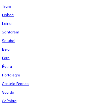
Trani
Lisboa
Leiría
Santarém
Setúbal
Beja
Faro
Évora
Portalegre
Castelo Branco
Guarda
Coímbra