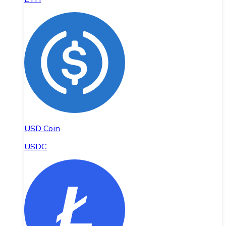
USD Coin
USDC