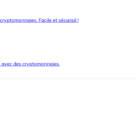
 cryptomonnaies. Facile et sécurisé !
s avec des cryptomonnaies.
ement et en toute sécurité.
e lorsque vous en avez besoin.