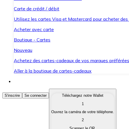
Carte de crédit / débit
Utilisez les cartes Visa et Mastercard pour acheter des
Acheter avec carte
Boutique - Cartes
Nouveau
Achetez des cartes-cadeaux de vos marques préférée
Aller à la boutique de cartes-cadeaux
Acheter des Cryptomonnaies
S'inscrire
Se connecter
Téléchargez notre Wallet
1
Achetez les cryptomonnaies qui vous intéressent rapid
Ouvrez la caméra de votre téléphone.
Vendre des Cryptomonnaies
2
Convertissez vos cryptomonnaies en monnaie fiduciair
Scannez le QR.