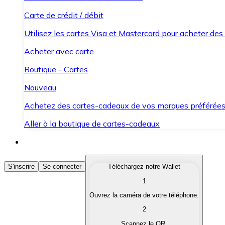
Carte de crédit / débit
Utilisez les cartes Visa et Mastercard pour acheter des
Acheter avec carte
Boutique - Cartes
Nouveau
Achetez des cartes-cadeaux de vos marques préférée
Aller à la boutique de cartes-cadeaux
Acheter des Cryptomonnaies
S'inscrire
Se connecter
Téléchargez notre Wallet
1
Achetez les cryptomonnaies qui vous intéressent rapid
Ouvrez la caméra de votre téléphone.
Vendre des Cryptomonnaies
2
Convertissez vos cryptomonnaies en monnaie fiduciair
Scannez le QR.