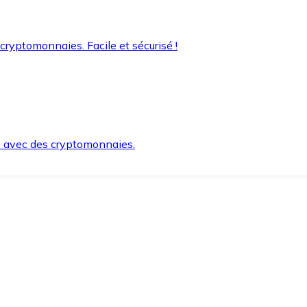
 cryptomonnaies. Facile et sécurisé !
s avec des cryptomonnaies.
ement et en toute sécurité.
e lorsque vous en avez besoin.