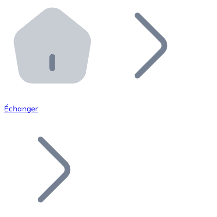
Effectuez des opérations de plus grande envergure. O
Distributeurs automatiques Bitnovo
Intégrez un ATM Bitnovo dans votre entreprise et per
API Bitnovo
Intégrez notre API dans votre écosystème.
Devenir Distributeur
Rejoignez notre réseau de distributeurs et commercialis
Échanger
Lister un Token
Ajoutez le token de votre projet à notre service d'acha