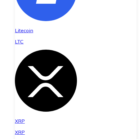
Litecoin
LTC
XRP
XRP