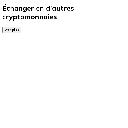
Achetez des cartes-cadeaux de vos marques préférées
Échanger en d'autres
cryptomonnaies
Aller à la boutique de cartes-cadeaux
Voir plus