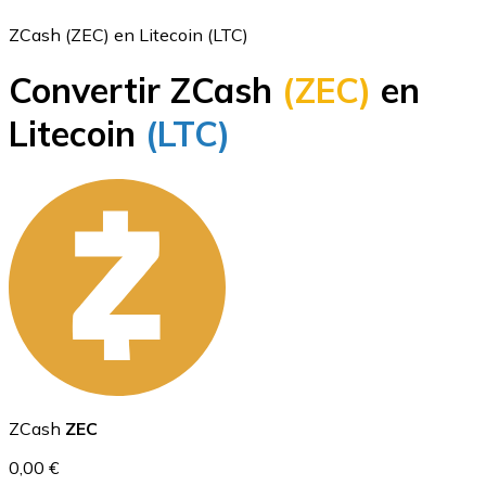
ZCash (ZEC) en Litecoin (LTC)
Convertir ZCash
(ZEC)
en
Bitcoin
Litecoin
(LTC)
BTC
Ethereum
ZCash
ZEC
ETH
0,00 €