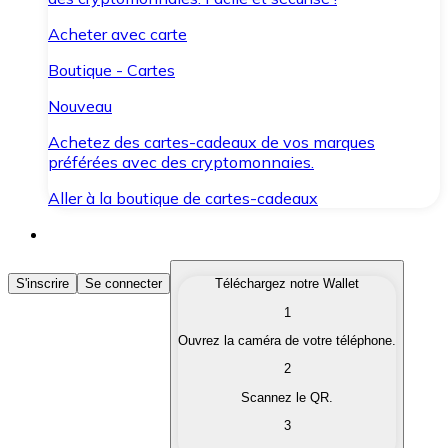
Acheter avec carte
Boutique - Cartes
Nouveau
Achetez des cartes-cadeaux de vos marques
préférées avec des cryptomonnaies.
Aller à la boutique de cartes-cadeaux
Acheter des Cryptomonnaies
S'inscrire
Se connecter
Téléchargez notre Wallet
1
Achetez les cryptomonnaies qui vous intéressent rapid
Ouvrez la caméra de votre téléphone.
Vendre des Cryptomonnaies
2
Convertissez vos cryptomonnaies en monnaie fiduciair
Scannez le QR.
3
Échanger (Swap)