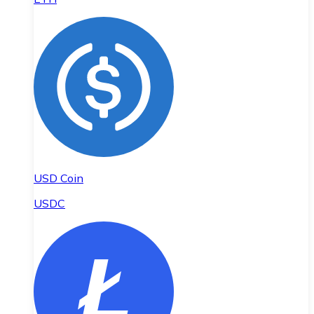
USD Coin
USDC