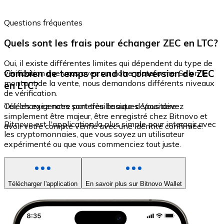
Questions fréquentes
Quels sont les frais pour échanger ZEC en LTC?
Oui, il existe différentes limites qui dépendent du type de
Combien de temps prend la conversion de ZEC
vérification que vous avez sur notre plateforme. Selon le
montant de la vente, nous demandons différents niveaux
en LTC?
de vérification.
Oui, les exigences sont très basiques. Vous devez
Téléchargez notre portefeuille auto-dépositaire
simplement être majeur, être enregistré chez Bitnovo et
Bitnovo est l'application la plus simple pour interagir avec
avoir votre compte vérifié avec une identité confirmée.
les cryptomonnaies, que vous soyez un utilisateur
expérimenté ou que vous commenciez tout juste.
Télécharger l'application
En savoir plus sur Bitnovo Wallet