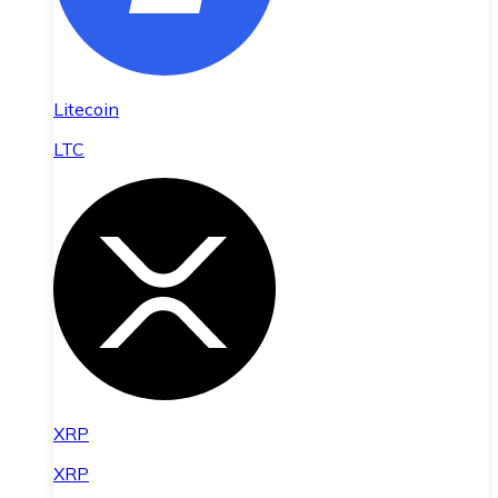
Litecoin
LTC
XRP
XRP