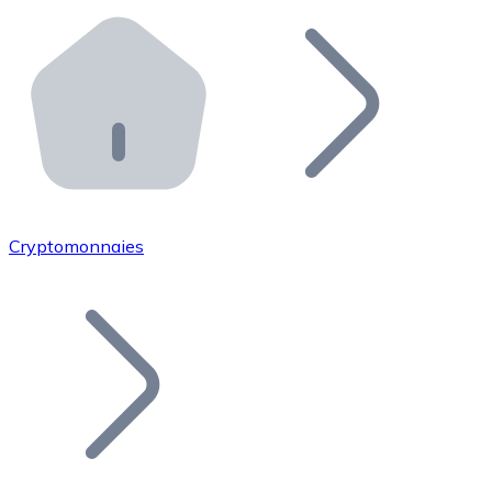
Effectuez des opérations de plus grande envergure. O
Distributeurs automatiques Bitnovo
Intégrez un ATM Bitnovo dans votre entreprise et per
API Bitnovo
Intégrez notre API dans votre écosystème.
Devenir Distributeur
Rejoignez notre réseau de distributeurs et commercialis
Cryptomonnaies
Lister un Token
Ajoutez le token de votre projet à notre service d'acha