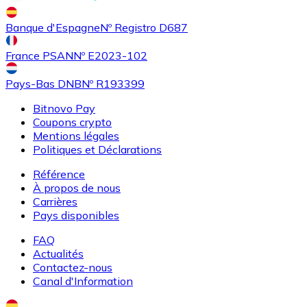
Achetez des cartes-cadeaux de vos marques préférées
Banque d'Espagne
Nº Registro D687
Aller à la boutique de cartes-cadeaux
France PSAN
Nº E2023-102
Pays-Bas DNB
Nº R193399
Bitnovo Pay
Coupons crypto
Mentions légales
Politiques et Déclarations
Référence
À propos de nous
Carrières
Pays disponibles
FAQ
Actualités
Contactez-nous
Canal d'Information