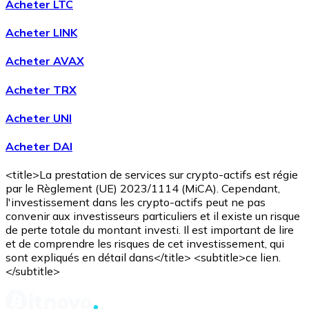
Acheter LTC
Voir toutes
Acheter LINK
Coupons crypto
Acheter AVAX
Achetez des cryptomonnaies en espèces et d'autres m
Acheter TRX
Acheter avec espèces
Acheter UNI
Virement SEPA
Acheter DAI
Ajoutez des fonds à votre compte Bitnovo ou effectuez 
Acheter avec virement bancaire
<title>La prestation de services sur crypto-actifs est régie
par le Règlement (UE) 2023/1114 (MiCA). Cependant,
Carte de crédit / débit
l'investissement dans les crypto-actifs peut ne pas
convenir aux investisseurs particuliers et il existe un risque
Utilisez les cartes Visa et Mastercard pour acheter des
de perte totale du montant investi. Il est important de lire
et de comprendre les risques de cet investissement, qui
Acheter avec carte
sont expliqués en détail dans</title> <subtitle>ce lien.
</subtitle>
Boutique - Cartes
Nouveau