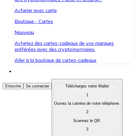
Acheter avec carte
Boutique - Cartes
Nouveau
Achetez des cartes-cadeaux de vos marques
préférées avec des cryptomonnaies.
Aller à la boutique de cartes-cadeaux
Acheter des Cryptomonnaies
S'inscrire
Se connecter
Téléchargez notre Wallet
1
Achetez les cryptomonnaies qui vous intéressent rapid
Ouvrez la caméra de votre téléphone.
Vendre des Cryptomonnaies
2
Convertissez vos cryptomonnaies en monnaie fiduciair
Scannez le QR.
3
Échanger (Swap)