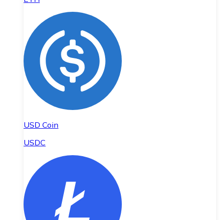
USD Coin
USDC