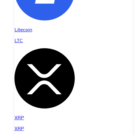
Litecoin
LTC
XRP
XRP