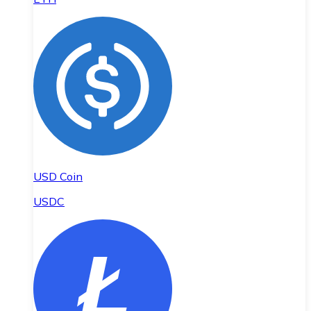
USD Coin
USDC