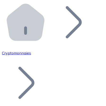
Effectuez des opérations de plus grande envergure. O
Distributeurs automatiques Bitnovo
Intégrez un ATM Bitnovo dans votre entreprise et per
API Bitnovo
Intégrez notre API dans votre écosystème.
Devenir Distributeur
Rejoignez notre réseau de distributeurs et commercialis
Cryptomonnaies
Lister un Token
Ajoutez le token de votre projet à notre service d'acha