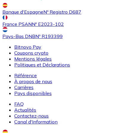
Achetez des cartes-cadeaux de vos marques préférées
Banque d'Espagne
Nº Registro D687
Aller à la boutique de cartes-cadeaux
France PSAN
Nº E2023-102
Pays-Bas DNB
Nº R193399
Bitnovo Pay
Coupons crypto
Mentions légales
Politiques et Déclarations
Référence
À propos de nous
Carrières
Pays disponibles
FAQ
Actualités
Contactez-nous
Canal d'Information