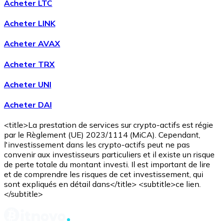
Acheter LTC
Voir toutes
Acheter LINK
Coupons crypto
Acheter AVAX
Achetez des cryptomonnaies en espèces et d'autres m
Acheter TRX
Acheter avec espèces
Acheter UNI
Virement SEPA
Acheter DAI
Ajoutez des fonds à votre compte Bitnovo ou effectuez 
Acheter avec virement bancaire
<title>La prestation de services sur crypto-actifs est régie
par le Règlement (UE) 2023/1114 (MiCA). Cependant,
Carte de crédit / débit
l'investissement dans les crypto-actifs peut ne pas
convenir aux investisseurs particuliers et il existe un risque
Utilisez les cartes Visa et Mastercard pour acheter des
de perte totale du montant investi. Il est important de lire
et de comprendre les risques de cet investissement, qui
Acheter avec carte
sont expliqués en détail dans</title> <subtitle>ce lien.
</subtitle>
Boutique - Cartes
Nouveau