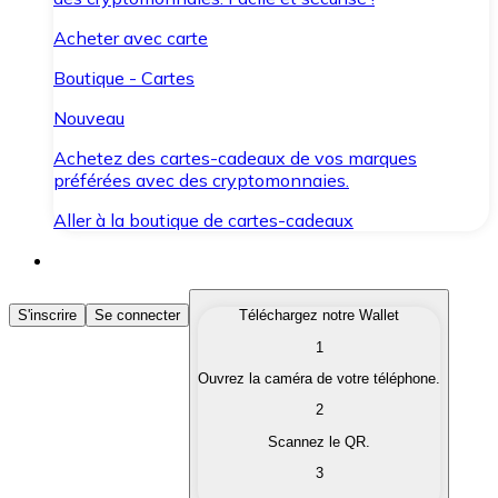
Acheter avec carte
Boutique - Cartes
Nouveau
Achetez des cartes-cadeaux de vos marques
préférées avec des cryptomonnaies.
Aller à la boutique de cartes-cadeaux
Acheter des Cryptomonnaies
S'inscrire
Se connecter
Téléchargez notre Wallet
1
Achetez les cryptomonnaies qui vous intéressent rapid
Ouvrez la caméra de votre téléphone.
Vendre des Cryptomonnaies
2
Convertissez vos cryptomonnaies en monnaie fiduciair
Scannez le QR.
3
Échanger (Swap)