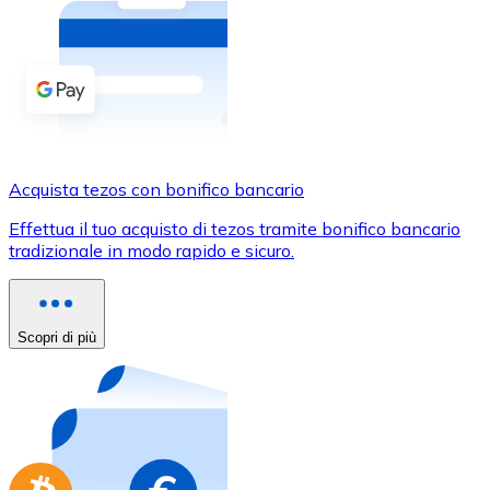
Acquista criptovalute in contanti e altri mezzi di pagam
Acquista con contanti
Bonifico SEPA
Aggiungi fondi al tuo conto Bitnovo o fai acquisti dirett
Acquista con bonifico bancario
Acquista tezos con bonifico bancario
Carta di credito / debito
Effettua il tuo acquisto di tezos tramite bonifico bancario
Usa le carte Visa e Mastercard per acquistare criptovalut
tradizionale in modo rapido e sicuro.
Acquista con carta
Negozio - Carte regalo
Scopri di più
Nuovo
Acquista gift card dei tuoi marchi preferiti con criptoval
Vai al negozio di carte regalo