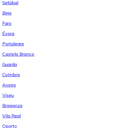
Setúbal
Beja
Faro
Évora
Portalegre
Castelo Branco
Guarda
Coímbra
Aveiro
Viseu
Braganza
Vila Real
Oporto