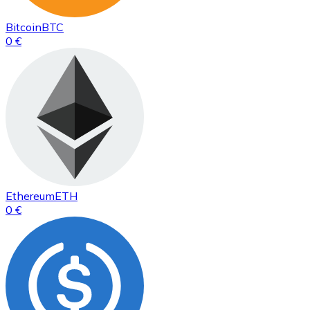
Bitcoin
BTC
0 €
Ethereum
ETH
0 €