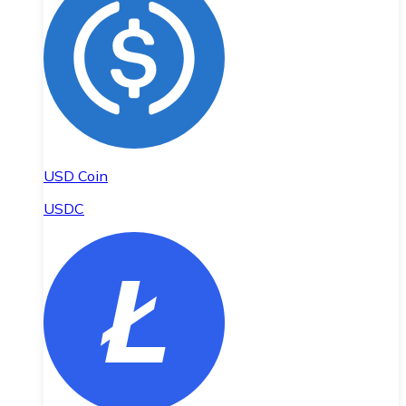
USD Coin
USDC