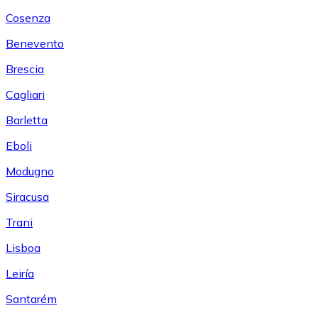
Cosenza
Benevento
Brescia
Cagliari
Barletta
Eboli
Modugno
Siracusa
Trani
Lisboa
Leiría
Santarém