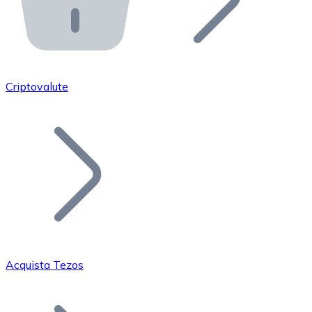
API Bitnovo
Integra la nostra API nel tuo ecosistema.
Diventa Rivenditore
Unisciti alla nostra rete di rivenditori e commercializza i
Criptovalute
Inserisci un Token
Aggiungi il token del tuo progetto al nostro servizio di
Acquista Tezos
Bitcoin