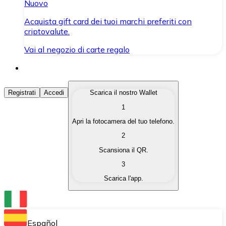
Nuovo
Acquista gift card dei tuoi marchi preferiti con
criptovalute.
Vai al negozio di carte regalo
Acquista Criptovalute
Registrati
Accedi
Scarica il nostro Wallet
1
Acquista le criptovalute che ti interessano in modo rapi
Apri la fotocamera del tuo telefono.
Vendi Criptovalute
2
Converti le tue criptovalute in valuta fiat quando ne ha
Scansiona il QR.
3
Scambia (Swap)
Scarica l'app.
Scambia una criptovaluta con un'altra istantaneamente
Wallet Bitnovo
Conserva le tue cripto in un Wallet self-custodial.
Español