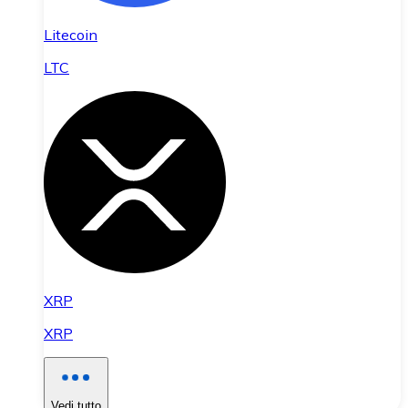
Litecoin
LTC
XRP
XRP
Vedi tutto