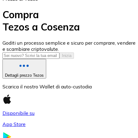
Compra
Tezos a Cosenza
USD Coin
Goditi un processo semplice e sicuro per comprare, vendere
e scambiare criptovalute.
USDC
Inizia
Dettagli prezzo Tezos
Scarica il nostro Wallet di auto-custodia
Disponibile su
App Store
Litecoin