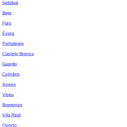
Setúbal
Beja
Faro
Évora
Portalegre
Castelo Branco
Guarda
Coímbra
Aveiro
Viseu
Braganza
Vila Real
Oporto