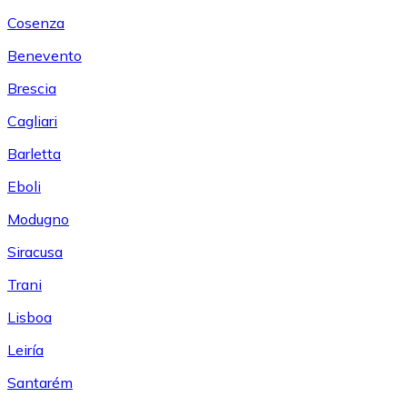
Cosenza
Benevento
Brescia
Cagliari
Barletta
Eboli
Modugno
Siracusa
Trani
Lisboa
Leiría
Santarém