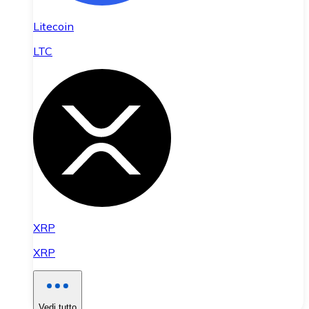
Litecoin
LTC
XRP
XRP
Vedi tutto