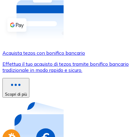
Acquista criptovalute in contanti e altri mezzi di pagam
Acquista con contanti
Bonifico SEPA
Aggiungi fondi al tuo conto Bitnovo o fai acquisti dirett
Acquista con bonifico bancario
Acquista tezos con bonifico bancario
Carta di credito / debito
Effettua il tuo acquisto di tezos tramite bonifico bancario
Usa le carte Visa e Mastercard per acquistare criptovalut
tradizionale in modo rapido e sicuro.
Acquista con carta
Negozio - Carte regalo
Scopri di più
Nuovo
Acquista gift card dei tuoi marchi preferiti con criptoval
Vai al negozio di carte regalo