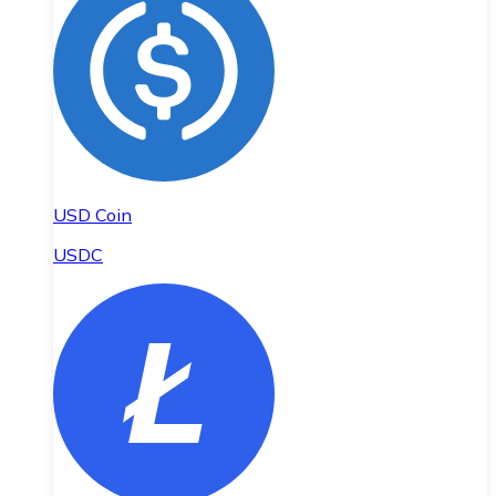
USD Coin
USDC