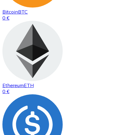
Bitcoin
BTC
0 €
Ethereum
ETH
0 €