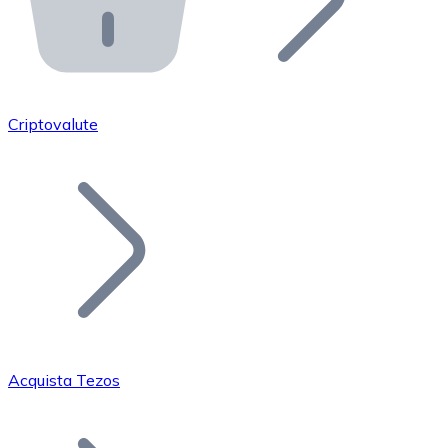
API Bitnovo
Integra la nostra API nel tuo ecosistema.
Diventa Rivenditore
Unisciti alla nostra rete di rivenditori e commercializza i
Criptovalute
Inserisci un Token
Aggiungi il token del tuo progetto al nostro servizio di
Acquista Tezos
Bitcoin