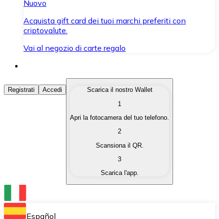
Nuovo
Acquista gift card dei tuoi marchi preferiti con
criptovalute.
Vai al negozio di carte regalo
Acquista Criptovalute
Registrati
Accedi
Scarica il nostro Wallet
1
Acquista le criptovalute che ti interessano in modo rapi
Apri la fotocamera del tuo telefono.
Vendi Criptovalute
2
Converti le tue criptovalute in valuta fiat quando ne ha
Scansiona il QR.
3
Scambia (Swap)
Scarica l'app.
Scambia una criptovaluta con un'altra istantaneamente
Wallet Bitnovo
Conserva le tue cripto in un Wallet self-custodial.
Español