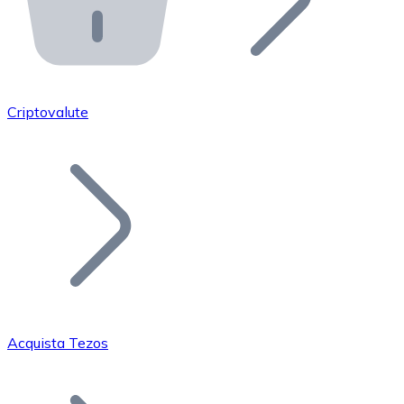
API Bitnovo
Integra la nostra API nel tuo ecosistema.
Diventa Rivenditore
Unisciti alla nostra rete di rivenditori e commercializza i
Criptovalute
Inserisci un Token
Aggiungi il token del tuo progetto al nostro servizio di
Acquista Tezos
Bitcoin