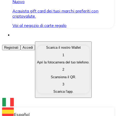
Nuovo
Acquista gift card dei tuoi marchi preferiti con
criptovalute.
Vai al negozio di carte regalo
Acquista Criptovalute
Registrati
Accedi
Scarica il nostro Wallet
1
Acquista le criptovalute che ti interessano in modo rapi
Apri la fotocamera del tuo telefono.
Vendi Criptovalute
2
Converti le tue criptovalute in valuta fiat quando ne ha
Scansiona il QR.
3
Scambia (Swap)
Scarica l'app.
Scambia una criptovaluta con un'altra istantaneamente
Wallet Bitnovo
Conserva le tue cripto in un Wallet self-custodial.
Español