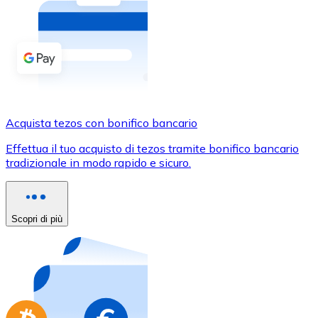
Acquista criptovalute in contanti e altri mezzi di pagam
Acquista con contanti
Bonifico SEPA
Aggiungi fondi al tuo conto Bitnovo o fai acquisti dirett
Acquista con bonifico bancario
Acquista tezos con bonifico bancario
Carta di credito / debito
Effettua il tuo acquisto di tezos tramite bonifico bancario
Usa le carte Visa e Mastercard per acquistare criptovalut
tradizionale in modo rapido e sicuro.
Acquista con carta
Negozio - Carte regalo
Scopri di più
Nuovo
Acquista gift card dei tuoi marchi preferiti con criptoval
Vai al negozio di carte regalo