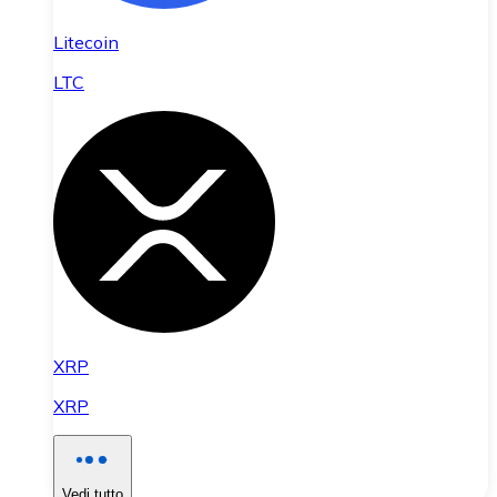
Litecoin
LTC
XRP
XRP
Vedi tutto