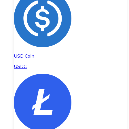
USD Coin
USDC