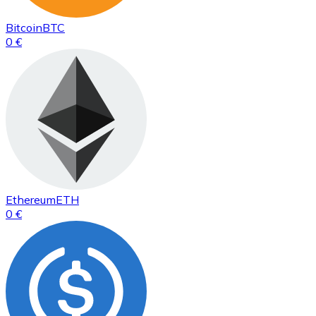
Bitcoin
BTC
0 €
Ethereum
ETH
0 €