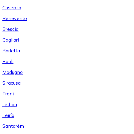
Cosenza
Benevento
Brescia
Cagliari
Barletta
Eboli
Modugno
Siracusa
Trani
Lisboa
Leiría
Santarém