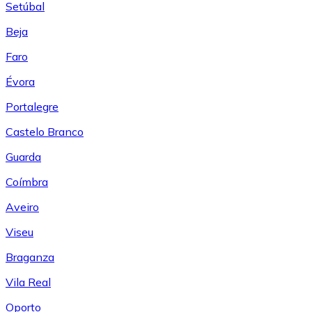
Setúbal
Beja
Faro
Évora
Portalegre
Castelo Branco
Guarda
Coímbra
Aveiro
Viseu
Braganza
Vila Real
Oporto