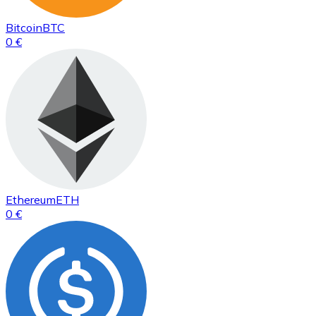
Bitcoin
BTC
0 €
Ethereum
ETH
0 €