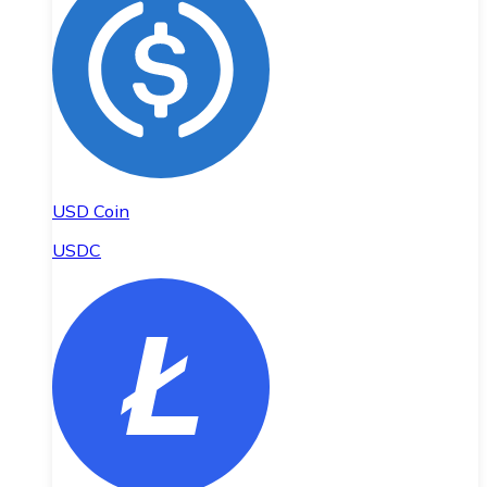
USD Coin
USDC