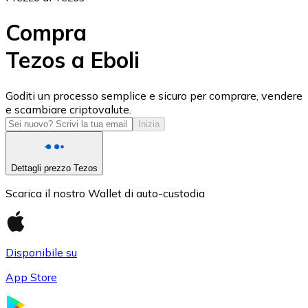
Compra
Tezos a Eboli
USD Coin
Goditi un processo semplice e sicuro per comprare, vendere
e scambiare criptovalute.
USDC
Inizia
Dettagli prezzo Tezos
Scarica il nostro Wallet di auto-custodia
Disponibile su
App Store
Litecoin