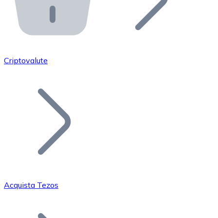
API Bitnovo
Integra la nostra API nel tuo ecosistema.
Diventa Rivenditore
Unisciti alla nostra rete di rivenditori e commercializza i
Criptovalute
Inserisci un Token
Aggiungi il token del tuo progetto al nostro servizio di
Acquista Tezos
Bitcoin