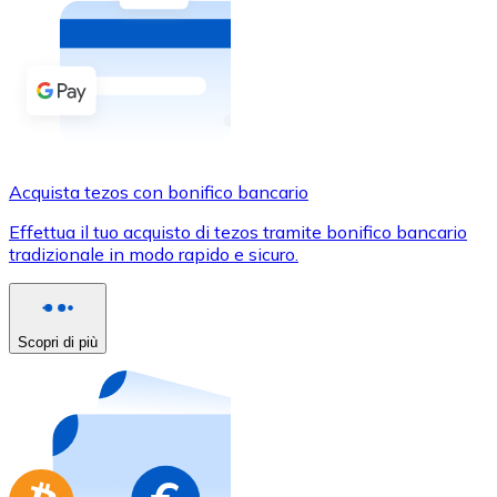
Acquista criptovalute in contanti e altri mezzi di pagam
Acquista con contanti
Bonifico SEPA
Aggiungi fondi al tuo conto Bitnovo o fai acquisti dirett
Acquista con bonifico bancario
Acquista tezos con bonifico bancario
Carta di credito / debito
Effettua il tuo acquisto di tezos tramite bonifico bancario
Usa le carte Visa e Mastercard per acquistare criptovalut
tradizionale in modo rapido e sicuro.
Acquista con carta
Negozio - Carte regalo
Scopri di più
Nuovo
Acquista gift card dei tuoi marchi preferiti con criptoval
Vai al negozio di carte regalo