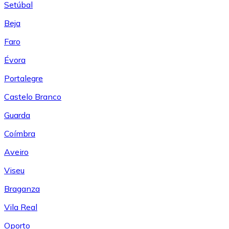
Setúbal
Beja
Faro
Évora
Portalegre
Castelo Branco
Guarda
Coímbra
Aveiro
Viseu
Braganza
Vila Real
Oporto