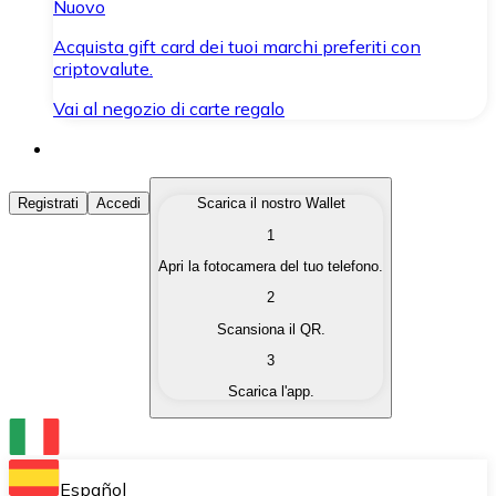
Nuovo
Acquista gift card dei tuoi marchi preferiti con
criptovalute.
Vai al negozio di carte regalo
Acquista Criptovalute
Registrati
Accedi
Scarica il nostro Wallet
1
Acquista le criptovalute che ti interessano in modo rapi
Apri la fotocamera del tuo telefono.
Vendi Criptovalute
2
Converti le tue criptovalute in valuta fiat quando ne ha
Scansiona il QR.
3
Scambia (Swap)
Scarica l'app.
Scambia una criptovaluta con un'altra istantaneamente
Wallet Bitnovo
Conserva le tue cripto in un Wallet self-custodial.
Español