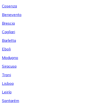
Cosenza
Benevento
Brescia
Cagliari
Barletta
Eboli
Modugno
Siracusa
Trani
Lisboa
Leiría
Santarém