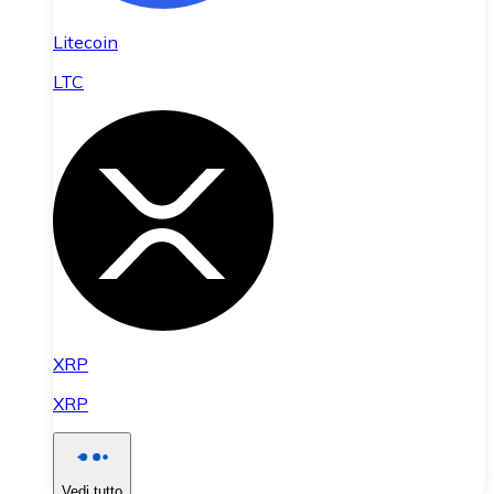
Litecoin
LTC
XRP
XRP
Vedi tutto