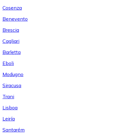
Cosenza
Benevento
Brescia
Cagliari
Barletta
Eboli
Modugno
Siracusa
Trani
Lisboa
Leiría
Santarém