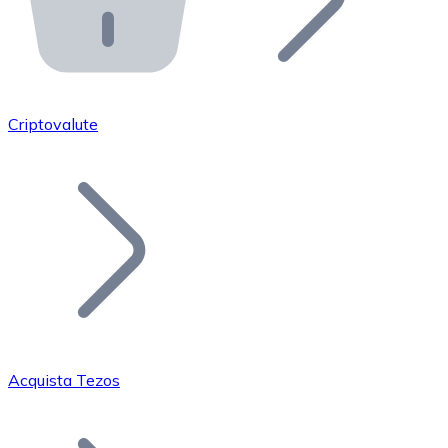
API Bitnovo
Integra la nostra API nel tuo ecosistema.
Diventa Rivenditore
Unisciti alla nostra rete di rivenditori e commercializza i
Criptovalute
Inserisci un Token
Aggiungi il token del tuo progetto al nostro servizio di
Acquista Tezos
Bitcoin