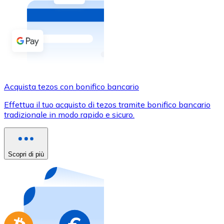
Acquista criptovalute in contanti e altri mezzi di pagam
Acquista con contanti
Bonifico SEPA
Aggiungi fondi al tuo conto Bitnovo o fai acquisti dirett
Acquista con bonifico bancario
Acquista tezos con bonifico bancario
Carta di credito / debito
Effettua il tuo acquisto di tezos tramite bonifico bancario
Usa le carte Visa e Mastercard per acquistare criptovalut
tradizionale in modo rapido e sicuro.
Acquista con carta
Negozio - Carte regalo
Scopri di più
Nuovo
Acquista gift card dei tuoi marchi preferiti con criptoval
Vai al negozio di carte regalo