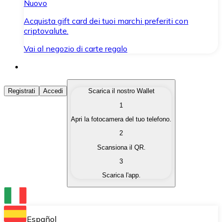
Nuovo
Acquista gift card dei tuoi marchi preferiti con
criptovalute.
Vai al negozio di carte regalo
Acquista Criptovalute
Registrati
Accedi
Scarica il nostro Wallet
1
Acquista le criptovalute che ti interessano in modo rapi
Apri la fotocamera del tuo telefono.
Vendi Criptovalute
2
Converti le tue criptovalute in valuta fiat quando ne ha
Scansiona il QR.
3
Scambia (Swap)
Scarica l'app.
Scambia una criptovaluta con un'altra istantaneamente
Wallet Bitnovo
Conserva le tue cripto in un Wallet self-custodial.
Español