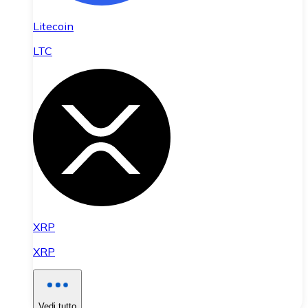
Litecoin
LTC
XRP
XRP
Vedi tutto