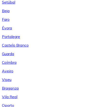
Setúbal
Beja
Faro
Évora
Portalegre
Castelo Branco
Guarda
Coímbra
Aveiro
Viseu
Braganza
Vila Real
Oporto