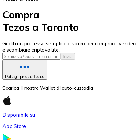
Compra
Tezos a Taranto
USD Coin
Goditi un processo semplice e sicuro per comprare, vendere
e scambiare criptovalute.
USDC
Inizia
Dettagli prezzo Tezos
Scarica il nostro Wallet di auto-custodia
Disponibile su
App Store
Litecoin