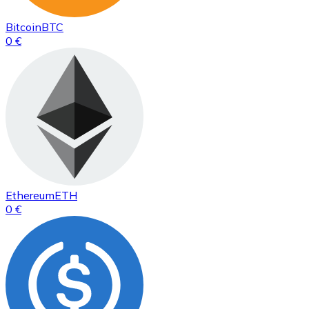
Bitcoin
BTC
0 €
Ethereum
ETH
0 €