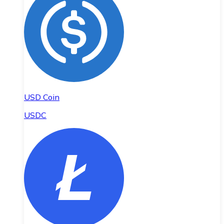
USD Coin
USDC