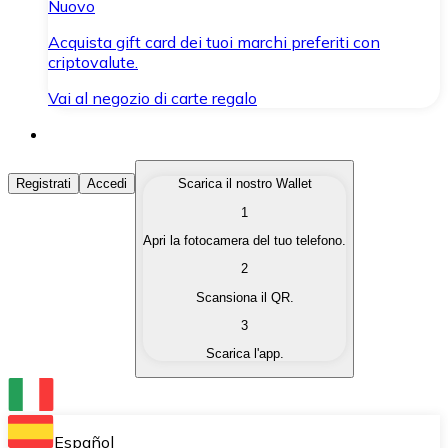
Nuovo
Acquista gift card dei tuoi marchi preferiti con
criptovalute.
Vai al negozio di carte regalo
Acquista Criptovalute
Registrati
Accedi
Scarica il nostro Wallet
1
Acquista le criptovalute che ti interessano in modo rapi
Apri la fotocamera del tuo telefono.
Vendi Criptovalute
2
Converti le tue criptovalute in valuta fiat quando ne ha
Scansiona il QR.
3
Scambia (Swap)
Scarica l'app.
Scambia una criptovaluta con un'altra istantaneamente
Wallet Bitnovo
Conserva le tue cripto in un Wallet self-custodial.
Español