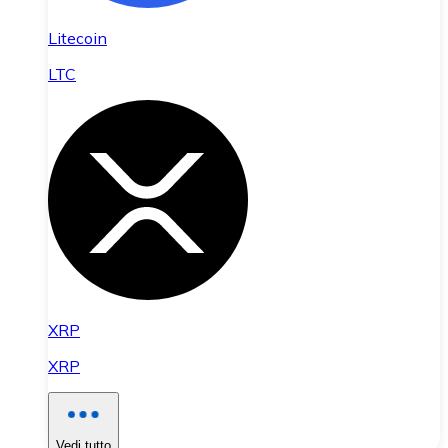
Litecoin
LTC
XRP
XRP
Vedi tutto