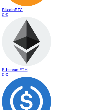
Bitcoin
BTC
0 €
Ethereum
ETH
0 €