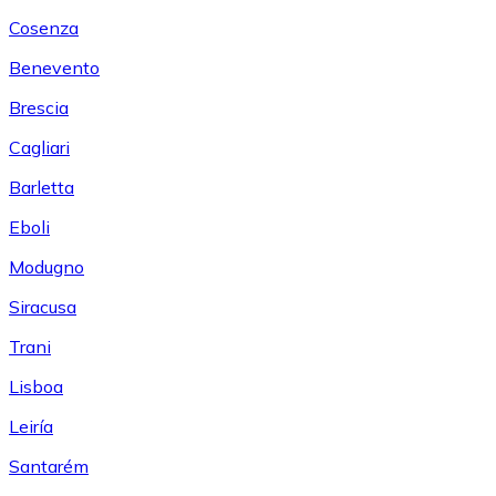
Cosenza
Benevento
Brescia
Cagliari
Barletta
Eboli
Modugno
Siracusa
Trani
Lisboa
Leiría
Santarém