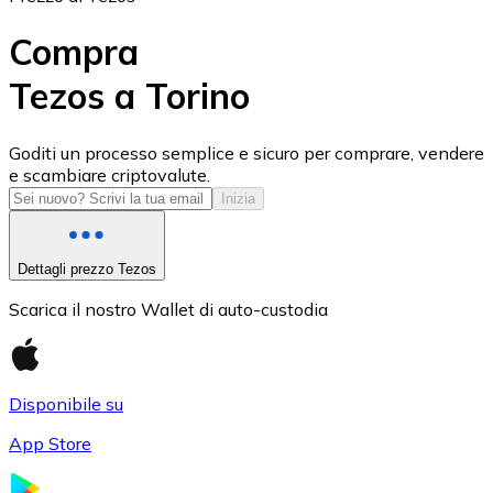
Compra
Tezos a Torino
USD Coin
Goditi un processo semplice e sicuro per comprare, vendere
e scambiare criptovalute.
USDC
Inizia
Dettagli prezzo Tezos
Scarica il nostro Wallet di auto-custodia
Disponibile su
App Store
Litecoin