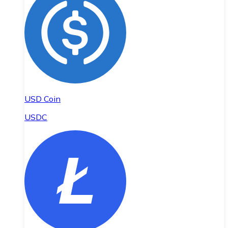
USD Coin
USDC