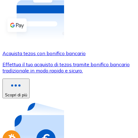
Acquista criptovalute in contanti e altri mezzi di pagam
Acquista con contanti
Bonifico SEPA
Aggiungi fondi al tuo conto Bitnovo o fai acquisti dirett
Acquista con bonifico bancario
Acquista tezos con bonifico bancario
Carta di credito / debito
Effettua il tuo acquisto di tezos tramite bonifico bancario
Usa le carte Visa e Mastercard per acquistare criptovalut
tradizionale in modo rapido e sicuro.
Acquista con carta
Negozio - Carte regalo
Scopri di più
Nuovo
Acquista gift card dei tuoi marchi preferiti con criptoval
Vai al negozio di carte regalo