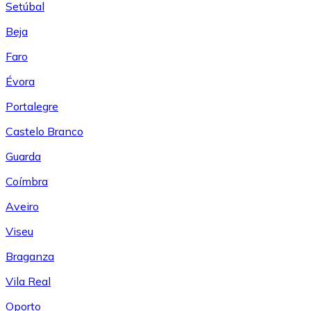
Setúbal
Beja
Faro
Évora
Portalegre
Castelo Branco
Guarda
Coímbra
Aveiro
Viseu
Braganza
Vila Real
Oporto