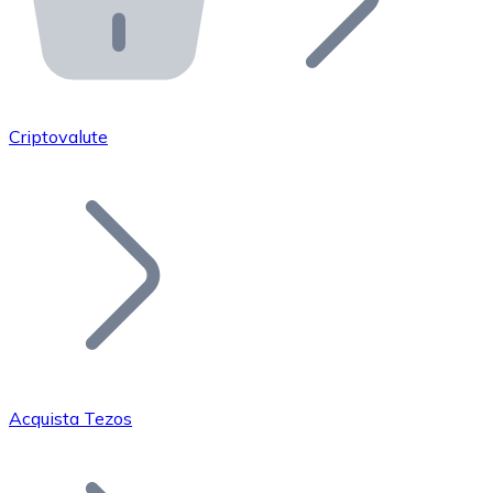
API Bitnovo
Integra la nostra API nel tuo ecosistema.
Diventa Rivenditore
Unisciti alla nostra rete di rivenditori e commercializza i
Criptovalute
Inserisci un Token
Aggiungi il token del tuo progetto al nostro servizio di
Acquista Tezos
Bitcoin