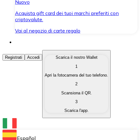
Nuovo
Acquista gift card dei tuoi marchi preferiti con
criptovalute.
Vai al negozio di carte regalo
Acquista Criptovalute
Registrati
Accedi
Scarica il nostro Wallet
1
Acquista le criptovalute che ti interessano in modo rapi
Apri la fotocamera del tuo telefono.
Vendi Criptovalute
2
Converti le tue criptovalute in valuta fiat quando ne ha
Scansiona il QR.
3
Scambia (Swap)
Scarica l'app.
Scambia una criptovaluta con un'altra istantaneamente
Wallet Bitnovo
Conserva le tue cripto in un Wallet self-custodial.
Español