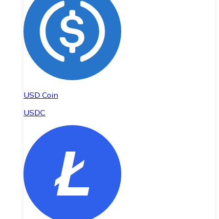
USD Coin
USDC