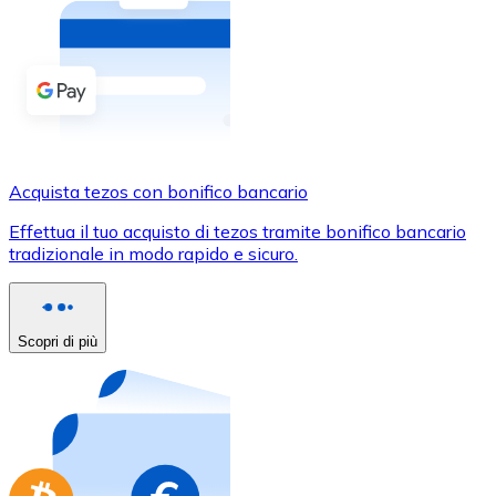
Acquista criptovalute in contanti e altri mezzi di pagam
Acquista con contanti
Bonifico SEPA
Aggiungi fondi al tuo conto Bitnovo o fai acquisti dirett
Acquista con bonifico bancario
Acquista tezos con bonifico bancario
Carta di credito / debito
Effettua il tuo acquisto di tezos tramite bonifico bancario
Usa le carte Visa e Mastercard per acquistare criptovalut
tradizionale in modo rapido e sicuro.
Acquista con carta
Negozio - Carte regalo
Scopri di più
Nuovo
Acquista gift card dei tuoi marchi preferiti con criptoval
Vai al negozio di carte regalo