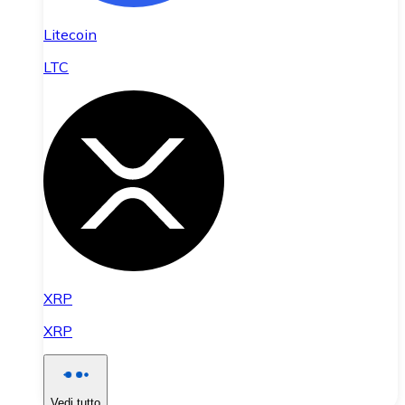
Litecoin
LTC
XRP
XRP
Vedi tutto