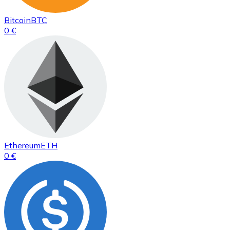
Bitcoin
BTC
0 €
Ethereum
ETH
0 €