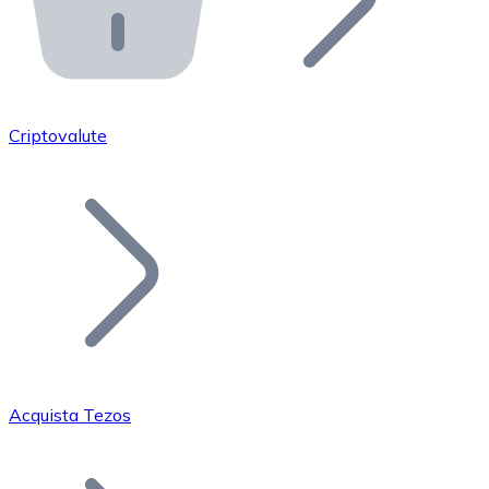
API Bitnovo
Integra la nostra API nel tuo ecosistema.
Diventa Rivenditore
Unisciti alla nostra rete di rivenditori e commercializza i
Criptovalute
Inserisci un Token
Aggiungi il token del tuo progetto al nostro servizio di
Acquista Tezos
Bitcoin