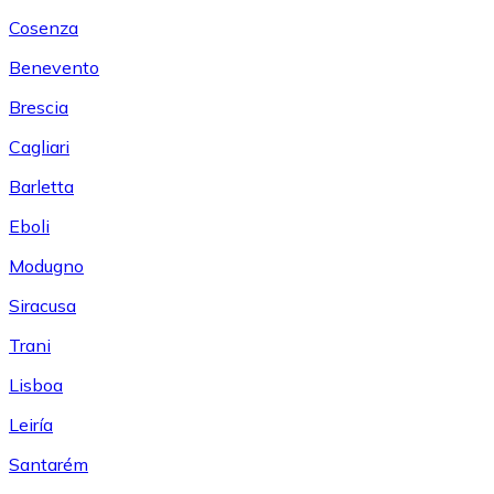
Cosenza
Benevento
Brescia
Cagliari
Barletta
Eboli
Modugno
Siracusa
Trani
Lisboa
Leiría
Santarém