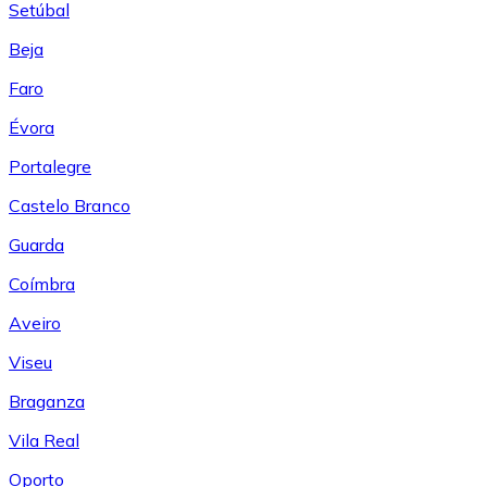
Setúbal
Beja
Faro
Évora
Portalegre
Castelo Branco
Guarda
Coímbra
Aveiro
Viseu
Braganza
Vila Real
Oporto