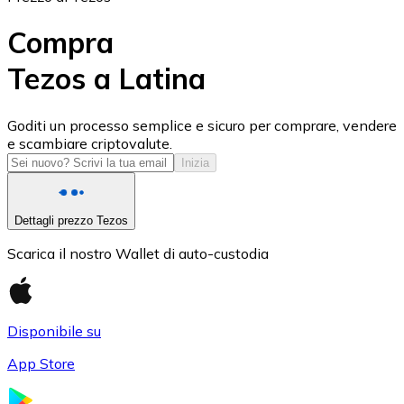
Compra
Tezos a Latina
USD Coin
Goditi un processo semplice e sicuro per comprare, vendere
e scambiare criptovalute.
USDC
Inizia
Dettagli prezzo Tezos
Scarica il nostro Wallet di auto-custodia
Disponibile su
App Store
Litecoin