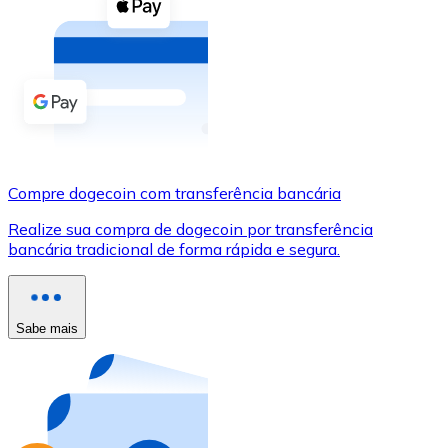
Compre criptomoedas com dinheiro e outros métodos d
Comprar com dinheiro
Transferência SEPA
Adicione fundos à sua conta Bitnovo ou faça compras d
Comprar com transferência bancária
Compre dogecoin com transferência bancária
Cartão de crédito / débito
Realize sua compra de dogecoin por transferência
Use cartões Visa e Mastercard para comprar criptomoed
bancária tradicional de forma rápida e segura.
Comprar com cartão
Loja - Cartões-presente
Sabe mais
Novo
Compre cartões-presente das suas marcas favoritas c
Ir para a loja de cartões-presente