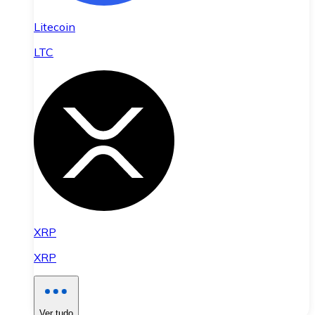
Litecoin
LTC
XRP
XRP
Ver tudo