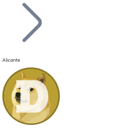
Bitcoin
BTC
Alicante
Ethereum
ETH