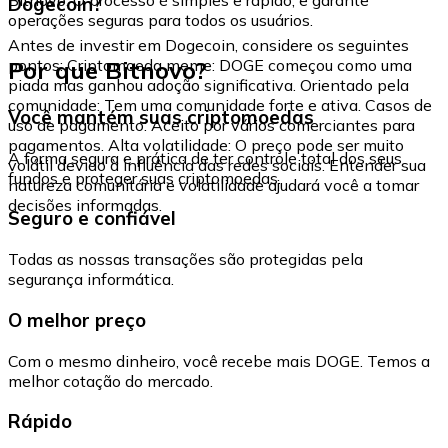
Dogecoin?
operações seguras para todos os usuários.
Antes de investir em Dogecoin, considere os seguintes
Por que Bitnovo?
pontos: Criptomoeda meme: DOGE começou como uma
piada mas ganhou adoção significativa. Orientado pela
comunidade: Tem uma comunidade forte e ativa. Casos de
Você mantém suas criptomoedas
uso de pagamento: Aceito por vários comerciantes para
pagamentos. Alta volatilidade: O preço pode ser muito
A forma segura e prática de ter controle total dos seus
volátil devido à influência das redes sociais. Entender sua
fundos e proteger suas criptomoedas.
natureza comunitária e volatilidade ajudará você a tomar
decisões informadas.
Seguro e confiável
Todas as nossas transações são protegidas pela
segurança informática.
O melhor preço
Com o mesmo dinheiro, você recebe mais DOGE. Temos a
melhor cotação do mercado.
Rápido