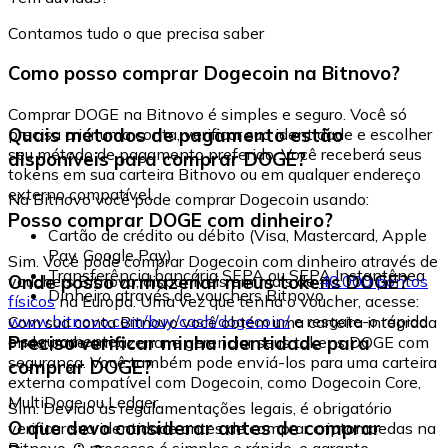
Contamos tudo o que precisa saber
Como posso comprar Dogecoin na Bitnovo?
Comprar DOGE na Bitnovo é simples e seguro. Você só
Quais métodos de pagamento estão
precisa criar uma conta, verificar sua identidade e escolher
seu método de pagamento preferido. Você receberá seus
disponíveis para comprar DOGE?
tokens em sua carteira Bitnovo ou em qualquer endereço
externo compatível.
Na Bitnovo você pode comprar Dogecoin usando:
Posso comprar DOGE com dinheiro?
Cartão de crédito ou débito (Visa, Mastercard, Apple
Pay, Google Pay)
Sim. Você pode comprar Dogecoin com dinheiro através de
Transferência bancária SEPA ou SEPA Instantânea
Onde posso armazenar meus tokens DOGE?
vouchers Bitnovo, disponíveis em mais de
40.000 pontos
Dinheiro através de vouchers Bitnovo
físicos
na Europa. Uma vez que tenha o voucher, acesse:
www.bitnovo.com/buy/cash/dogecoin/
e resgate-o rápida
Com sua conta Bitnovo você obtém uma carteira integrada
e seguramente.
Preciso verificar minha identidade para
onde pode armazenar e gerenciar seus tokens DOGE com
segurança. Você também pode enviá-los para uma carteira
comprar DOGE?
externa compatível com Dogecoin, como Dogecoin Core,
MultiDoge ou Ledger.
Sim. Devido às regulamentações legais, é obrigatório
O que devo considerar antes de comprar
verificar sua identidade antes de comprar criptomoedas na
Bitnovo. O processo é simples e rápido, e garante