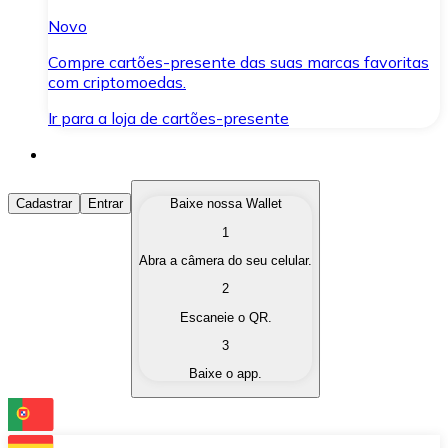
Novo
Compre cartões-presente das suas marcas favoritas
com criptomoedas.
Ir para a loja de cartões-presente
Comprar Criptomoedas
Cadastrar
Entrar
Baixe nossa Wallet
1
Compre as criptomoedas de seu interesse de forma ráp
Abra a câmera do seu celular.
Vender Criptomoedas
2
Converta suas criptomoedas em moeda fiduciária quand
Escaneie o QR.
3
Trocar (Swap)
Baixe o app.
Troque uma criptomoeda por outra instantaneamente,
Carteira Bitnovo