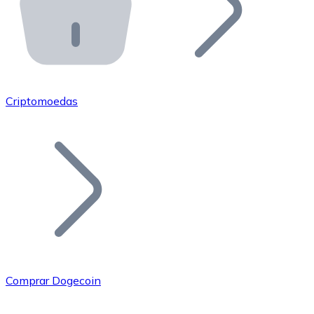
API Bitnovo
Integre nossa API no seu ecossistema.
Tornar-se Revendedor
Junte-se à nossa rede de revendedores e comercialize 
Criptomoedas
Adicionar um Token
Adicione o token do seu projeto ao nosso serviço de c
Comprar Dogecoin