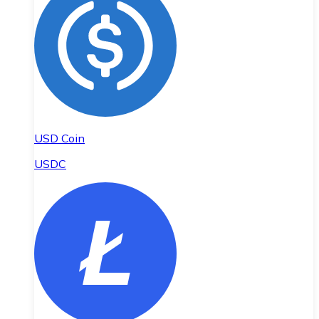
USD Coin
USDC