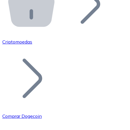
API Bitnovo
Integre nossa API no seu ecossistema.
Tornar-se Revendedor
Junte-se à nossa rede de revendedores e comercialize 
Criptomoedas
Adicionar um Token
Adicione o token do seu projeto ao nosso serviço de c
Comprar Dogecoin