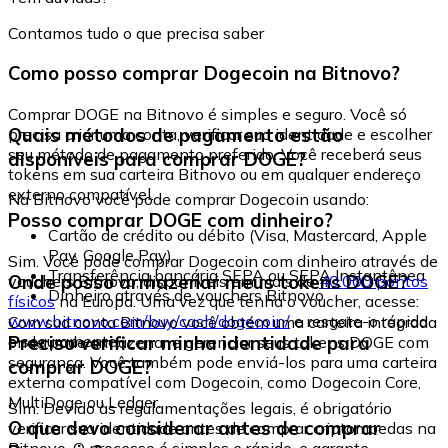
Contamos tudo o que precisa saber
Como posso comprar Dogecoin na Bitnovo?
Comprar DOGE na Bitnovo é simples e seguro. Você só
Quais métodos de pagamento estão
precisa criar uma conta, verificar sua identidade e escolher
seu método de pagamento preferido. Você receberá seus
disponíveis para comprar DOGE?
tokens em sua carteira Bitnovo ou em qualquer endereço
externo compatível.
Na Bitnovo você pode comprar Dogecoin usando:
Posso comprar DOGE com dinheiro?
Cartão de crédito ou débito (Visa, Mastercard, Apple
Pay, Google Pay)
Sim. Você pode comprar Dogecoin com dinheiro através de
Transferência bancária SEPA ou SEPA Instantânea
Onde posso armazenar meus tokens DOGE?
vouchers Bitnovo, disponíveis em mais de
40.000 pontos
Dinheiro através de vouchers Bitnovo
físicos
na Europa. Uma vez que tenha o voucher, acesse:
www.bitnovo.com/buy/cash/dogecoin/
e resgate-o rápida
Com sua conta Bitnovo você obtém uma carteira integrada
e seguramente.
Preciso verificar minha identidade para
onde pode armazenar e gerenciar seus tokens DOGE com
segurança. Você também pode enviá-los para uma carteira
comprar DOGE?
externa compatível com Dogecoin, como Dogecoin Core,
MultiDoge ou Ledger.
Sim. Devido às regulamentações legais, é obrigatório
O que devo considerar antes de comprar
verificar sua identidade antes de comprar criptomoedas na
Bitnovo. O processo é simples e rápido, e garante