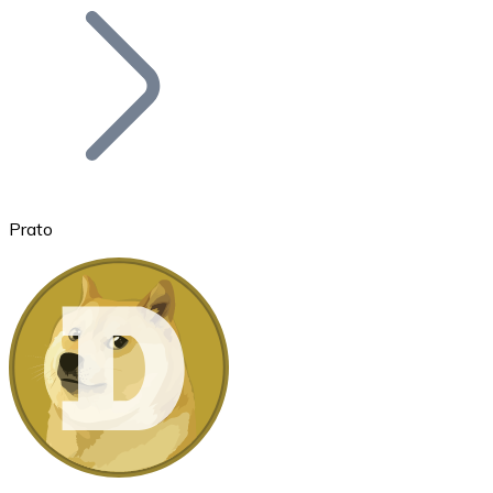
Bitcoin
BTC
Prato
Ethereum
ETH