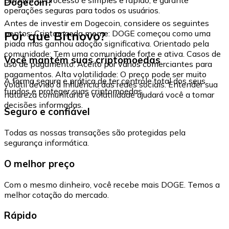
Dogecoin?
operações seguras para todos os usuários.
Antes de investir em Dogecoin, considere os seguintes
Por que Bitnovo?
pontos: Criptomoeda meme: DOGE começou como uma
piada mas ganhou adoção significativa. Orientado pela
comunidade: Tem uma comunidade forte e ativa. Casos de
Você mantém suas criptomoedas
uso de pagamento: Aceito por vários comerciantes para
pagamentos. Alta volatilidade: O preço pode ser muito
A forma segura e prática de ter controle total dos seus
volátil devido à influência das redes sociais. Entender sua
fundos e proteger suas criptomoedas.
natureza comunitária e volatilidade ajudará você a tomar
decisões informadas.
Seguro e confiável
Todas as nossas transações são protegidas pela
segurança informática.
O melhor preço
Com o mesmo dinheiro, você recebe mais DOGE. Temos a
melhor cotação do mercado.
Rápido