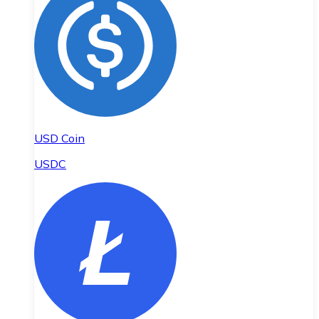
USD Coin
USDC