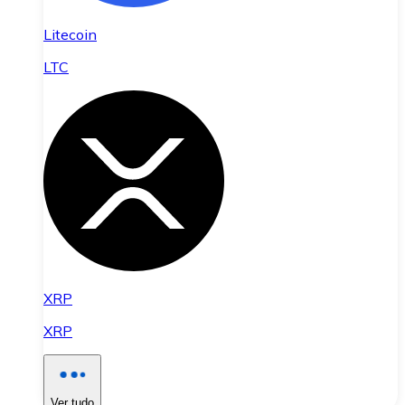
Litecoin
LTC
XRP
XRP
Ver tudo