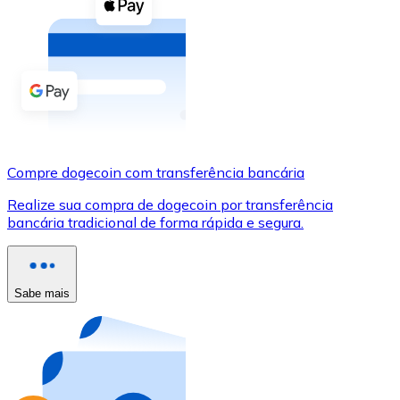
Compre criptomoedas com dinheiro e outros métodos d
Comprar com dinheiro
Transferência SEPA
Adicione fundos à sua conta Bitnovo ou faça compras d
Comprar com transferência bancária
Compre dogecoin com transferência bancária
Cartão de crédito / débito
Realize sua compra de dogecoin por transferência
Use cartões Visa e Mastercard para comprar criptomoed
bancária tradicional de forma rápida e segura.
Comprar com cartão
Loja - Cartões-presente
Sabe mais
Novo
Compre cartões-presente das suas marcas favoritas c
Ir para a loja de cartões-presente