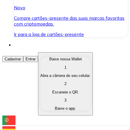
Novo
Compre cartões-presente das suas marcas favoritas
com criptomoedas.
Ir para a loja de cartões-presente
Comprar Criptomoedas
Cadastrar
Entrar
Baixe nossa Wallet
1
Compre as criptomoedas de seu interesse de forma ráp
Abra a câmera do seu celular.
Vender Criptomoedas
2
Converta suas criptomoedas em moeda fiduciária quand
Escaneie o QR.
3
Trocar (Swap)
Baixe o app.
Troque uma criptomoeda por outra instantaneamente,
Carteira Bitnovo