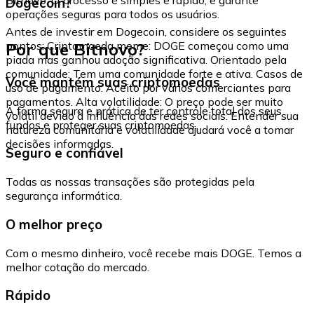
Dogecoin?
operações seguras para todos os usuários.
Antes de investir em Dogecoin, considere os seguintes
Por que Bitnovo?
pontos: Criptomoeda meme: DOGE começou como uma
piada mas ganhou adoção significativa. Orientado pela
comunidade: Tem uma comunidade forte e ativa. Casos de
Você mantém suas criptomoedas
uso de pagamento: Aceito por vários comerciantes para
pagamentos. Alta volatilidade: O preço pode ser muito
A forma segura e prática de ter controle total dos seus
volátil devido à influência das redes sociais. Entender sua
fundos e proteger suas criptomoedas.
natureza comunitária e volatilidade ajudará você a tomar
decisões informadas.
Seguro e confiável
Todas as nossas transações são protegidas pela
segurança informática.
O melhor preço
Com o mesmo dinheiro, você recebe mais DOGE. Temos a
melhor cotação do mercado.
Rápido