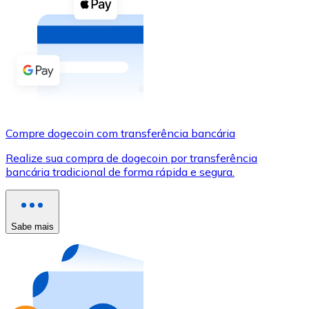
Compre criptomoedas com dinheiro e outros métodos d
Comprar com dinheiro
Transferência SEPA
Adicione fundos à sua conta Bitnovo ou faça compras d
Comprar com transferência bancária
Compre dogecoin com transferência bancária
Cartão de crédito / débito
Realize sua compra de dogecoin por transferência
Use cartões Visa e Mastercard para comprar criptomoed
bancária tradicional de forma rápida e segura.
Comprar com cartão
Loja - Cartões-presente
Sabe mais
Novo
Compre cartões-presente das suas marcas favoritas c
Ir para a loja de cartões-presente