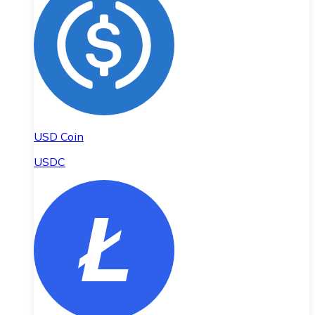
USD Coin
USDC