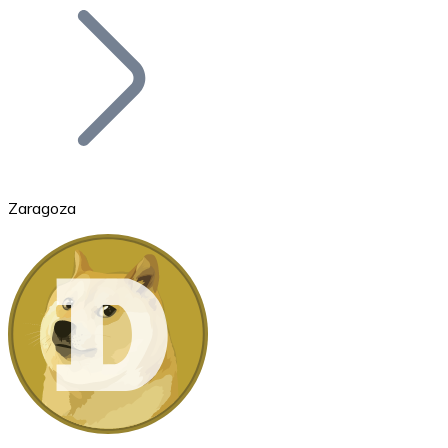
Bitcoin
BTC
Zaragoza
Ethereum
ETH