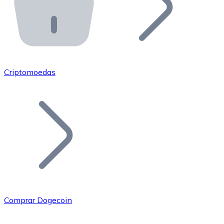
API Bitnovo
Integre nossa API no seu ecossistema.
Tornar-se Revendedor
Junte-se à nossa rede de revendedores e comercialize 
Criptomoedas
Adicionar um Token
Adicione o token do seu projeto ao nosso serviço de c
Comprar Dogecoin