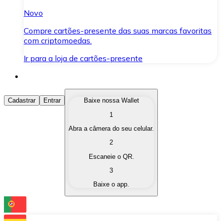
Novo
Compre cartões-presente das suas marcas favoritas
com criptomoedas.
Ir para a loja de cartões-presente
Comprar Criptomoedas
Cadastrar
Entrar
Baixe nossa Wallet
1
Compre as criptomoedas de seu interesse de forma ráp
Abra a câmera do seu celular.
Vender Criptomoedas
2
Converta suas criptomoedas em moeda fiduciária quand
Escaneie o QR.
3
Trocar (Swap)
Baixe o app.
Troque uma criptomoeda por outra instantaneamente,
Carteira Bitnovo