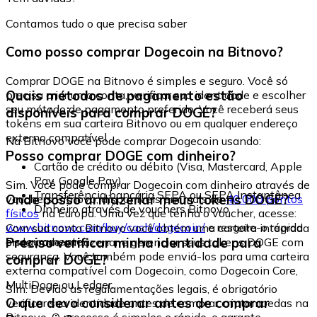
Contamos tudo o que precisa saber
Como posso comprar Dogecoin na Bitnovo?
Comprar DOGE na Bitnovo é simples e seguro. Você só
Quais métodos de pagamento estão
precisa criar uma conta, verificar sua identidade e escolher
seu método de pagamento preferido. Você receberá seus
disponíveis para comprar DOGE?
tokens em sua carteira Bitnovo ou em qualquer endereço
externo compatível.
Na Bitnovo você pode comprar Dogecoin usando:
Posso comprar DOGE com dinheiro?
Cartão de crédito ou débito (Visa, Mastercard, Apple
Pay, Google Pay)
Sim. Você pode comprar Dogecoin com dinheiro através de
Transferência bancária SEPA ou SEPA Instantânea
Onde posso armazenar meus tokens DOGE?
vouchers Bitnovo, disponíveis em mais de
40.000 pontos
Dinheiro através de vouchers Bitnovo
físicos
na Europa. Uma vez que tenha o voucher, acesse:
www.bitnovo.com/buy/cash/dogecoin/
e resgate-o rápida
Com sua conta Bitnovo você obtém uma carteira integrada
e seguramente.
Preciso verificar minha identidade para
onde pode armazenar e gerenciar seus tokens DOGE com
segurança. Você também pode enviá-los para uma carteira
comprar DOGE?
externa compatível com Dogecoin, como Dogecoin Core,
MultiDoge ou Ledger.
Sim. Devido às regulamentações legais, é obrigatório
O que devo considerar antes de comprar
verificar sua identidade antes de comprar criptomoedas na
Bitnovo. O processo é simples e rápido, e garante