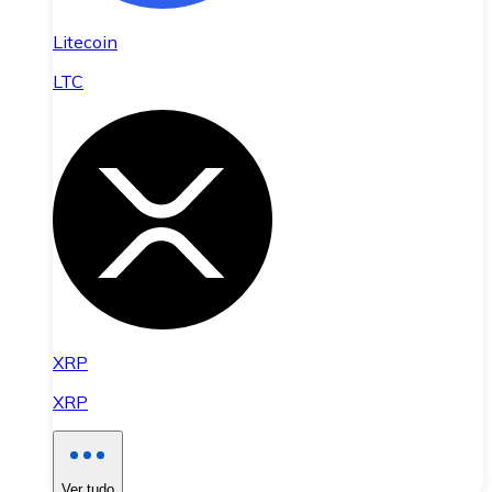
Litecoin
LTC
XRP
XRP
Ver tudo