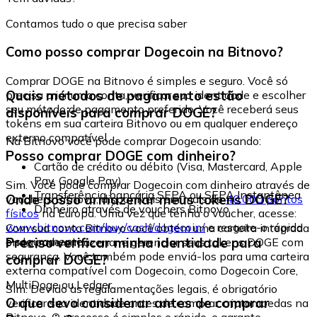
Contamos tudo o que precisa saber
Como posso comprar Dogecoin na Bitnovo?
Comprar DOGE na Bitnovo é simples e seguro. Você só
Quais métodos de pagamento estão
precisa criar uma conta, verificar sua identidade e escolher
seu método de pagamento preferido. Você receberá seus
disponíveis para comprar DOGE?
tokens em sua carteira Bitnovo ou em qualquer endereço
externo compatível.
Na Bitnovo você pode comprar Dogecoin usando:
Posso comprar DOGE com dinheiro?
Cartão de crédito ou débito (Visa, Mastercard, Apple
Pay, Google Pay)
Sim. Você pode comprar Dogecoin com dinheiro através de
Transferência bancária SEPA ou SEPA Instantânea
Onde posso armazenar meus tokens DOGE?
vouchers Bitnovo, disponíveis em mais de
40.000 pontos
Dinheiro através de vouchers Bitnovo
físicos
na Europa. Uma vez que tenha o voucher, acesse:
www.bitnovo.com/buy/cash/dogecoin/
e resgate-o rápida
Com sua conta Bitnovo você obtém uma carteira integrada
e seguramente.
Preciso verificar minha identidade para
onde pode armazenar e gerenciar seus tokens DOGE com
segurança. Você também pode enviá-los para uma carteira
comprar DOGE?
externa compatível com Dogecoin, como Dogecoin Core,
MultiDoge ou Ledger.
Sim. Devido às regulamentações legais, é obrigatório
O que devo considerar antes de comprar
verificar sua identidade antes de comprar criptomoedas na
Bitnovo. O processo é simples e rápido, e garante