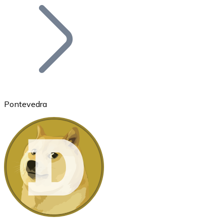
Bitcoin
BTC
Pontevedra
Ethereum
ETH