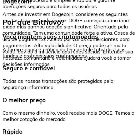
Dogecoin?
operações seguras para todos os usuários.
Antes de investir em Dogecoin, considere os seguintes
Por que Bitnovo?
pontos: Criptomoeda meme: DOGE começou como uma
piada mas ganhou adoção significativa. Orientado pela
comunidade: Tem uma comunidade forte e ativa. Casos de
Você mantém suas criptomoedas
uso de pagamento: Aceito por vários comerciantes para
pagamentos. Alta volatilidade: O preço pode ser muito
A forma segura e prática de ter controle total dos seus
volátil devido à influência das redes sociais. Entender sua
fundos e proteger suas criptomoedas.
natureza comunitária e volatilidade ajudará você a tomar
decisões informadas.
Seguro e confiável
Todas as nossas transações são protegidas pela
segurança informática.
O melhor preço
Com o mesmo dinheiro, você recebe mais DOGE. Temos a
melhor cotação do mercado.
Rápido