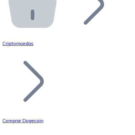
API Bitnovo
Integre nossa API no seu ecossistema.
Tornar-se Revendedor
Junte-se à nossa rede de revendedores e comercialize 
Criptomoedas
Adicionar um Token
Adicione o token do seu projeto ao nosso serviço de c
Comprar Dogecoin