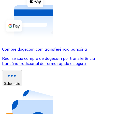
Compre criptomoedas com dinheiro e outros métodos d
Comprar com dinheiro
Transferência SEPA
Adicione fundos à sua conta Bitnovo ou faça compras d
Comprar com transferência bancária
Compre dogecoin com transferência bancária
Cartão de crédito / débito
Realize sua compra de dogecoin por transferência
Use cartões Visa e Mastercard para comprar criptomoed
bancária tradicional de forma rápida e segura.
Comprar com cartão
Loja - Cartões-presente
Sabe mais
Novo
Compre cartões-presente das suas marcas favoritas c
Ir para a loja de cartões-presente