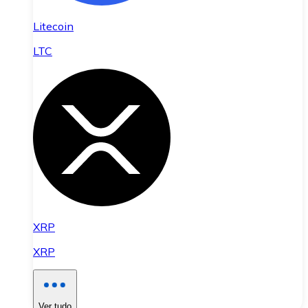
Litecoin
LTC
XRP
XRP
Ver tudo