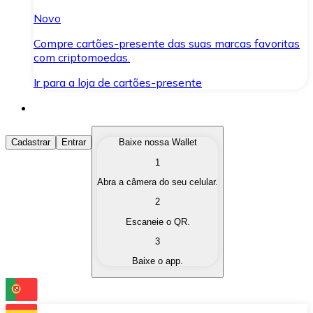
Novo
Compre cartões-presente das suas marcas favoritas
com criptomoedas.
Ir para a loja de cartões-presente
Comprar Criptomoedas
Cadastrar
Entrar
Baixe nossa Wallet
1
Compre as criptomoedas de seu interesse de forma ráp
Abra a câmera do seu celular.
Vender Criptomoedas
2
Converta suas criptomoedas em moeda fiduciária quand
Escaneie o QR.
3
Trocar (Swap)
Baixe o app.
Troque uma criptomoeda por outra instantaneamente,
Carteira Bitnovo