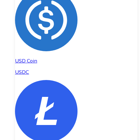
USD Coin
USDC