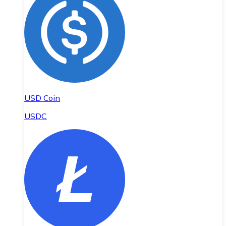
USD Coin
USDC