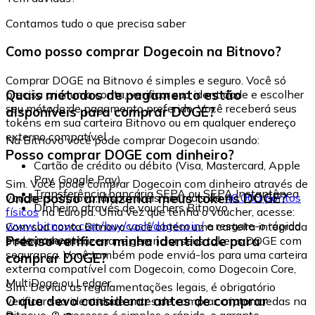
Contamos tudo o que precisa saber
Como posso comprar Dogecoin na Bitnovo?
Comprar DOGE na Bitnovo é simples e seguro. Você só
Quais métodos de pagamento estão
precisa criar uma conta, verificar sua identidade e escolher
seu método de pagamento preferido. Você receberá seus
disponíveis para comprar DOGE?
tokens em sua carteira Bitnovo ou em qualquer endereço
externo compatível.
Na Bitnovo você pode comprar Dogecoin usando:
Posso comprar DOGE com dinheiro?
Cartão de crédito ou débito (Visa, Mastercard, Apple
Pay, Google Pay)
Sim. Você pode comprar Dogecoin com dinheiro através de
Transferência bancária SEPA ou SEPA Instantânea
Onde posso armazenar meus tokens DOGE?
vouchers Bitnovo, disponíveis em mais de
40.000 pontos
Dinheiro através de vouchers Bitnovo
físicos
na Europa. Uma vez que tenha o voucher, acesse:
www.bitnovo.com/buy/cash/dogecoin/
e resgate-o rápida
Com sua conta Bitnovo você obtém uma carteira integrada
e seguramente.
Preciso verificar minha identidade para
onde pode armazenar e gerenciar seus tokens DOGE com
segurança. Você também pode enviá-los para uma carteira
comprar DOGE?
externa compatível com Dogecoin, como Dogecoin Core,
MultiDoge ou Ledger.
Sim. Devido às regulamentações legais, é obrigatório
O que devo considerar antes de comprar
verificar sua identidade antes de comprar criptomoedas na
Bitnovo. O processo é simples e rápido, e garante