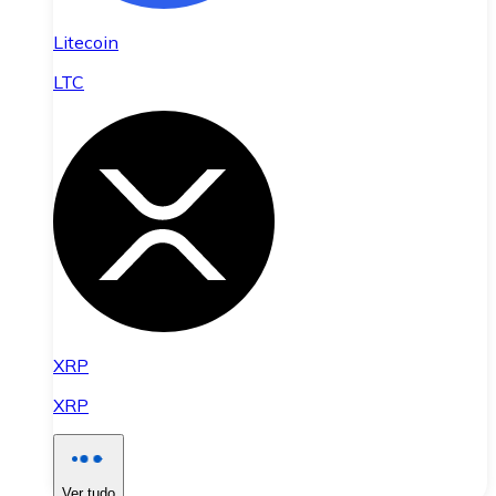
Litecoin
LTC
XRP
XRP
Ver tudo