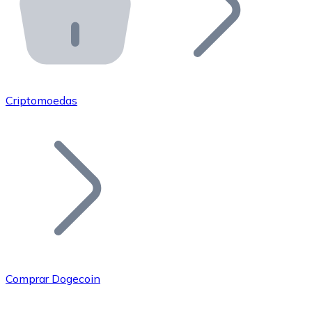
API Bitnovo
Integre nossa API no seu ecossistema.
Tornar-se Revendedor
Junte-se à nossa rede de revendedores e comercialize 
Criptomoedas
Adicionar um Token
Adicione o token do seu projeto ao nosso serviço de c
Comprar Dogecoin