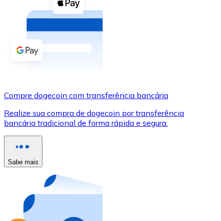
Compre criptomoedas com dinheiro e outros métodos d
Comprar com dinheiro
Transferência SEPA
Adicione fundos à sua conta Bitnovo ou faça compras d
Comprar com transferência bancária
Compre dogecoin com transferência bancária
Cartão de crédito / débito
Realize sua compra de dogecoin por transferência
Use cartões Visa e Mastercard para comprar criptomoed
bancária tradicional de forma rápida e segura.
Comprar com cartão
Loja - Cartões-presente
Sabe mais
Novo
Compre cartões-presente das suas marcas favoritas c
Ir para a loja de cartões-presente