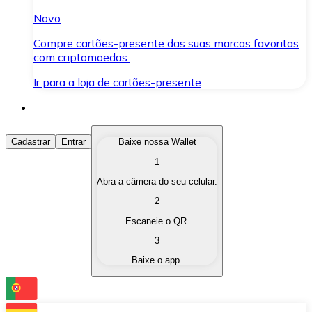
Novo
Compre cartões-presente das suas marcas favoritas
com criptomoedas.
Ir para a loja de cartões-presente
Comprar Criptomoedas
Cadastrar
Entrar
Baixe nossa Wallet
1
Compre as criptomoedas de seu interesse de forma ráp
Abra a câmera do seu celular.
Vender Criptomoedas
2
Converta suas criptomoedas em moeda fiduciária quand
Escaneie o QR.
3
Trocar (Swap)
Baixe o app.
Troque uma criptomoeda por outra instantaneamente,
Carteira Bitnovo