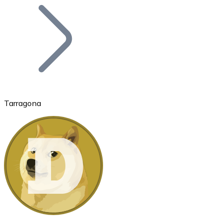
Bitcoin
BTC
Tarragona
Ethereum
ETH