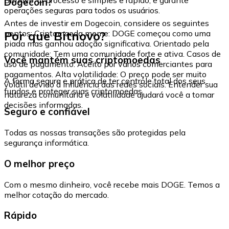
Dogecoin?
operações seguras para todos os usuários.
Antes de investir em Dogecoin, considere os seguintes
Por que Bitnovo?
pontos: Criptomoeda meme: DOGE começou como uma
piada mas ganhou adoção significativa. Orientado pela
comunidade: Tem uma comunidade forte e ativa. Casos de
Você mantém suas criptomoedas
uso de pagamento: Aceito por vários comerciantes para
pagamentos. Alta volatilidade: O preço pode ser muito
A forma segura e prática de ter controle total dos seus
volátil devido à influência das redes sociais. Entender sua
fundos e proteger suas criptomoedas.
natureza comunitária e volatilidade ajudará você a tomar
decisões informadas.
Seguro e confiável
Todas as nossas transações são protegidas pela
segurança informática.
O melhor preço
Com o mesmo dinheiro, você recebe mais DOGE. Temos a
melhor cotação do mercado.
Rápido