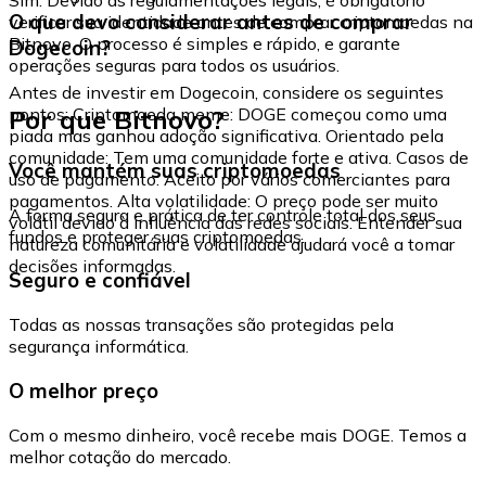
O que devo considerar antes de comprar
verificar sua identidade antes de comprar criptomoedas na
Bitnovo. O processo é simples e rápido, e garante
Dogecoin?
operações seguras para todos os usuários.
Antes de investir em Dogecoin, considere os seguintes
Por que Bitnovo?
pontos: Criptomoeda meme: DOGE começou como uma
piada mas ganhou adoção significativa. Orientado pela
comunidade: Tem uma comunidade forte e ativa. Casos de
Você mantém suas criptomoedas
uso de pagamento: Aceito por vários comerciantes para
pagamentos. Alta volatilidade: O preço pode ser muito
A forma segura e prática de ter controle total dos seus
volátil devido à influência das redes sociais. Entender sua
fundos e proteger suas criptomoedas.
natureza comunitária e volatilidade ajudará você a tomar
decisões informadas.
Seguro e confiável
Todas as nossas transações são protegidas pela
segurança informática.
O melhor preço
Com o mesmo dinheiro, você recebe mais DOGE. Temos a
melhor cotação do mercado.