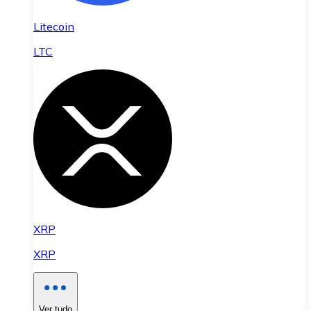
Litecoin
LTC
XRP
XRP
Ver tudo