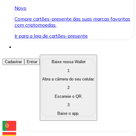
Novo
Compre cartões-presente das suas marcas favoritas
com criptomoedas.
Ir para a loja de cartões-presente
Comprar Criptomoedas
Cadastrar
Entrar
Baixe nossa Wallet
1
Compre as criptomoedas de seu interesse de forma ráp
Abra a câmera do seu celular.
Vender Criptomoedas
2
Converta suas criptomoedas em moeda fiduciária quand
Escaneie o QR.
3
Trocar (Swap)
Baixe o app.
Troque uma criptomoeda por outra instantaneamente,
Carteira Bitnovo