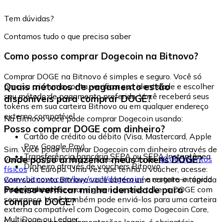
Tem dúvidas?
Contamos tudo o que precisa saber
Como posso comprar Dogecoin na Bitnovo?
Comprar DOGE na Bitnovo é simples e seguro. Você só
Quais métodos de pagamento estão
precisa criar uma conta, verificar sua identidade e escolher
seu método de pagamento preferido. Você receberá seus
disponíveis para comprar DOGE?
tokens em sua carteira Bitnovo ou em qualquer endereço
externo compatível.
Na Bitnovo você pode comprar Dogecoin usando:
Posso comprar DOGE com dinheiro?
Cartão de crédito ou débito (Visa, Mastercard, Apple
Pay, Google Pay)
Sim. Você pode comprar Dogecoin com dinheiro através de
Transferência bancária SEPA ou SEPA Instantânea
Onde posso armazenar meus tokens DOGE?
vouchers Bitnovo, disponíveis em mais de
40.000 pontos
Dinheiro através de vouchers Bitnovo
físicos
na Europa. Uma vez que tenha o voucher, acesse:
www.bitnovo.com/buy/cash/dogecoin/
e resgate-o rápida
Com sua conta Bitnovo você obtém uma carteira integrada
e seguramente.
Preciso verificar minha identidade para
onde pode armazenar e gerenciar seus tokens DOGE com
segurança. Você também pode enviá-los para uma carteira
comprar DOGE?
externa compatível com Dogecoin, como Dogecoin Core,
MultiDoge ou Ledger.
Sim. Devido às regulamentações legais, é obrigatório