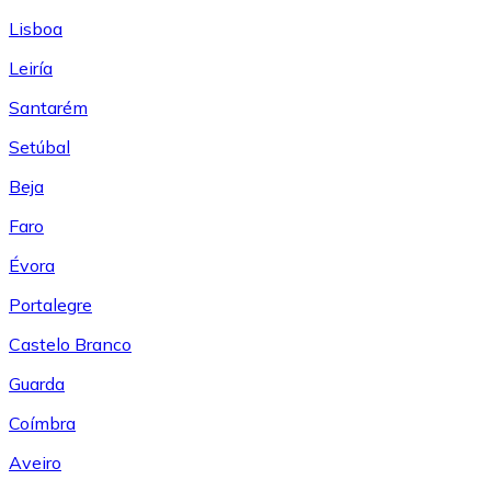
Lisboa
Leiría
Santarém
Setúbal
Beja
Faro
Évora
Portalegre
Castelo Branco
Guarda
Coímbra
Aveiro