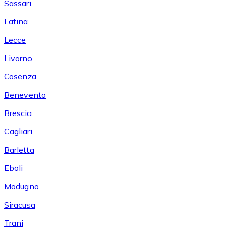
Sassari
Latina
Lecce
Livorno
Cosenza
Benevento
Brescia
Cagliari
Barletta
Eboli
Modugno
Siracusa
Trani