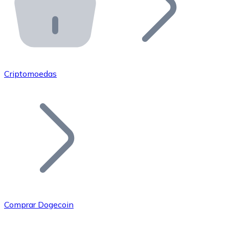
API Bitnovo
Integre nossa API no seu ecossistema.
Tornar-se Revendedor
Junte-se à nossa rede de revendedores e comercialize 
Criptomoedas
Adicionar um Token
Adicione o token do seu projeto ao nosso serviço de c
Comprar Dogecoin