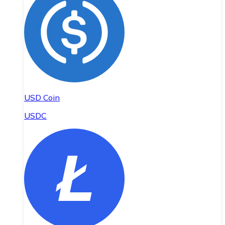
USD Coin
USDC