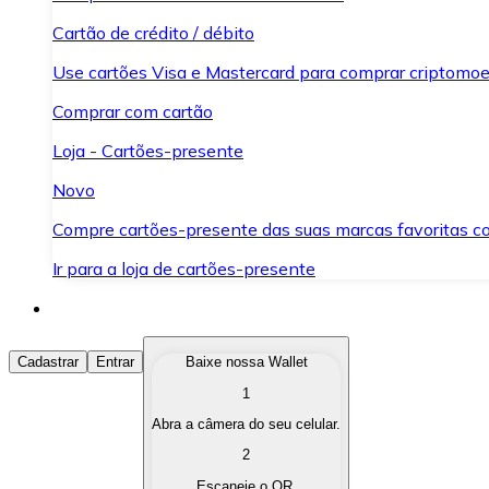
Cartão de crédito / débito
Use cartões Visa e Mastercard para comprar criptomoed
Comprar com cartão
Loja - Cartões-presente
Novo
Compre cartões-presente das suas marcas favoritas c
Ir para a loja de cartões-presente
Comprar Criptomoedas
Cadastrar
Entrar
Baixe nossa Wallet
1
Compre as criptomoedas de seu interesse de forma ráp
Abra a câmera do seu celular.
Vender Criptomoedas
2
Converta suas criptomoedas em moeda fiduciária quand
Escaneie o QR.