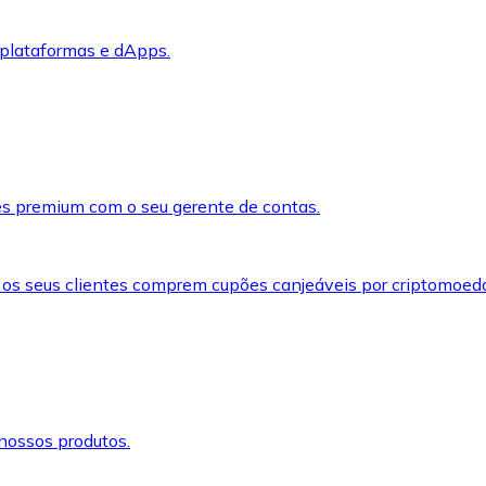
 plataformas e dApps.
s premium com o seu gerente de contas.
 os seus clientes comprem cupões canjeáveis por criptomoed
nossos produtos.