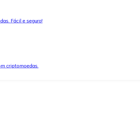
as. Fácil e seguro!
om criptomoedas.
ida e segura.
o precisar.