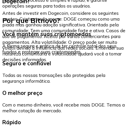
Dogecoin?
operações seguras para todos os usuários.
Antes de investir em Dogecoin, considere os seguintes
Por que Bitnovo?
pontos: Criptomoeda meme: DOGE começou como uma
piada mas ganhou adoção significativa. Orientado pela
comunidade: Tem uma comunidade forte e ativa. Casos de
Você mantém suas criptomoedas
uso de pagamento: Aceito por vários comerciantes para
pagamentos. Alta volatilidade: O preço pode ser muito
A forma segura e prática de ter controle total dos seus
volátil devido à influência das redes sociais. Entender sua
fundos e proteger suas criptomoedas.
natureza comunitária e volatilidade ajudará você a tomar
decisões informadas.
Seguro e confiável
Todas as nossas transações são protegidas pela
segurança informática.
O melhor preço
Com o mesmo dinheiro, você recebe mais DOGE. Temos a
melhor cotação do mercado.
Rápido