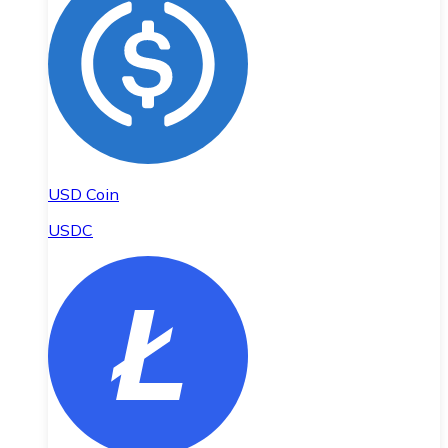
USD Coin
USDC