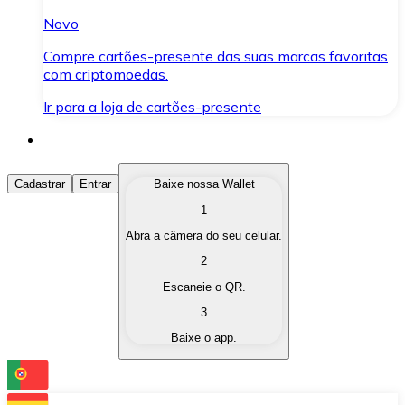
Novo
Compre cartões-presente das suas marcas favoritas
com criptomoedas.
Ir para a loja de cartões-presente
Comprar Criptomoedas
Cadastrar
Entrar
Baixe nossa Wallet
1
Compre as criptomoedas de seu interesse de forma ráp
Abra a câmera do seu celular.
Vender Criptomoedas
2
Converta suas criptomoedas em moeda fiduciária quand
Escaneie o QR.
3
Trocar (Swap)
Baixe o app.
Troque uma criptomoeda por outra instantaneamente,
Carteira Bitnovo