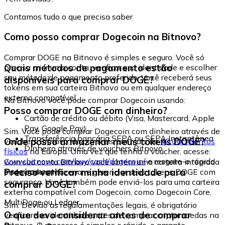
Contamos tudo o que precisa saber
Como posso comprar Dogecoin na Bitnovo?
Comprar DOGE na Bitnovo é simples e seguro. Você só
Quais métodos de pagamento estão
precisa criar uma conta, verificar sua identidade e escolher
seu método de pagamento preferido. Você receberá seus
disponíveis para comprar DOGE?
tokens em sua carteira Bitnovo ou em qualquer endereço
externo compatível.
Na Bitnovo você pode comprar Dogecoin usando:
Posso comprar DOGE com dinheiro?
Cartão de crédito ou débito (Visa, Mastercard, Apple
Pay, Google Pay)
Sim. Você pode comprar Dogecoin com dinheiro através de
Transferência bancária SEPA ou SEPA Instantânea
Onde posso armazenar meus tokens DOGE?
vouchers Bitnovo, disponíveis em mais de
40.000 pontos
Dinheiro através de vouchers Bitnovo
físicos
na Europa. Uma vez que tenha o voucher, acesse:
www.bitnovo.com/buy/cash/dogecoin/
e resgate-o rápida
Com sua conta Bitnovo você obtém uma carteira integrada
e seguramente.
Preciso verificar minha identidade para
onde pode armazenar e gerenciar seus tokens DOGE com
segurança. Você também pode enviá-los para uma carteira
comprar DOGE?
externa compatível com Dogecoin, como Dogecoin Core,
MultiDoge ou Ledger.
Sim. Devido às regulamentações legais, é obrigatório
O que devo considerar antes de comprar
verificar sua identidade antes de comprar criptomoedas na
Bitnovo. O processo é simples e rápido, e garante