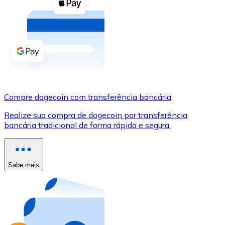
Compre criptomoedas com dinheiro e outros métodos d
Comprar com dinheiro
Transferência SEPA
Adicione fundos à sua conta Bitnovo ou faça compras d
Comprar com transferência bancária
Compre dogecoin com transferência bancária
Cartão de crédito / débito
Realize sua compra de dogecoin por transferência
Use cartões Visa e Mastercard para comprar criptomoed
bancária tradicional de forma rápida e segura.
Comprar com cartão
Loja - Cartões-presente
Sabe mais
Novo
Compre cartões-presente das suas marcas favoritas c
Ir para a loja de cartões-presente