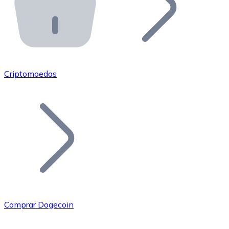
API Bitnovo
Integre nossa API no seu ecossistema.
Tornar-se Revendedor
Junte-se à nossa rede de revendedores e comercialize 
Criptomoedas
Adicionar um Token
Adicione o token do seu projeto ao nosso serviço de c
Comprar Dogecoin