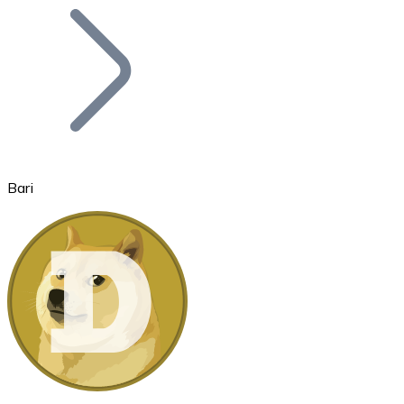
Bitcoin
BTC
Bari
Ethereum
ETH