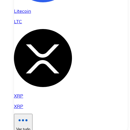
Litecoin
LTC
XRP
XRP
Ver tudo