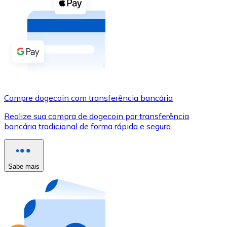
Compre criptomoedas com dinheiro e outros métodos d
Comprar com dinheiro
Transferência SEPA
Adicione fundos à sua conta Bitnovo ou faça compras d
Comprar com transferência bancária
Compre dogecoin com transferência bancária
Cartão de crédito / débito
Realize sua compra de dogecoin por transferência
Use cartões Visa e Mastercard para comprar criptomoed
bancária tradicional de forma rápida e segura.
Comprar com cartão
Loja - Cartões-presente
Sabe mais
Novo
Compre cartões-presente das suas marcas favoritas c
Ir para a loja de cartões-presente