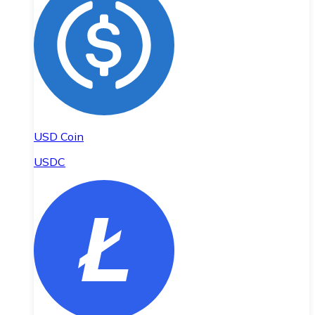
USD Coin
USDC