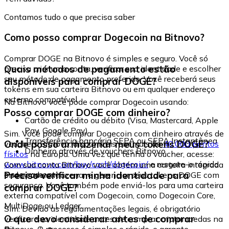
Contamos tudo o que precisa saber
Como posso comprar Dogecoin na Bitnovo?
Comprar DOGE na Bitnovo é simples e seguro. Você só
Quais métodos de pagamento estão
precisa criar uma conta, verificar sua identidade e escolher
seu método de pagamento preferido. Você receberá seus
disponíveis para comprar DOGE?
tokens em sua carteira Bitnovo ou em qualquer endereço
externo compatível.
Na Bitnovo você pode comprar Dogecoin usando:
Posso comprar DOGE com dinheiro?
Cartão de crédito ou débito (Visa, Mastercard, Apple
Pay, Google Pay)
Sim. Você pode comprar Dogecoin com dinheiro através de
Transferência bancária SEPA ou SEPA Instantânea
Onde posso armazenar meus tokens DOGE?
vouchers Bitnovo, disponíveis em mais de
40.000 pontos
Dinheiro através de vouchers Bitnovo
físicos
na Europa. Uma vez que tenha o voucher, acesse:
www.bitnovo.com/buy/cash/dogecoin/
e resgate-o rápida
Com sua conta Bitnovo você obtém uma carteira integrada
e seguramente.
Preciso verificar minha identidade para
onde pode armazenar e gerenciar seus tokens DOGE com
segurança. Você também pode enviá-los para uma carteira
comprar DOGE?
externa compatível com Dogecoin, como Dogecoin Core,
MultiDoge ou Ledger.
Sim. Devido às regulamentações legais, é obrigatório
O que devo considerar antes de comprar
verificar sua identidade antes de comprar criptomoedas na
Bitnovo. O processo é simples e rápido, e garante