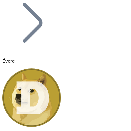
Bitcoin
BTC
Évora
Ethereum
ETH