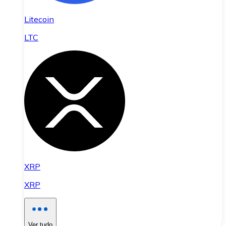
Litecoin
LTC
XRP
XRP
Ver tudo