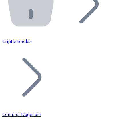
API Bitnovo
Integre nossa API no seu ecossistema.
Tornar-se Revendedor
Junte-se à nossa rede de revendedores e comercialize 
Criptomoedas
Adicionar um Token
Adicione o token do seu projeto ao nosso serviço de c
Comprar Dogecoin