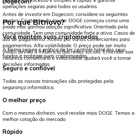
Dogecoin?
operações seguras para todos os usuários.
Antes de investir em Dogecoin, considere os seguintes
Por que Bitnovo?
pontos: Criptomoeda meme: DOGE começou como uma
piada mas ganhou adoção significativa. Orientado pela
comunidade: Tem uma comunidade forte e ativa. Casos de
Você mantém suas criptomoedas
uso de pagamento: Aceito por vários comerciantes para
pagamentos. Alta volatilidade: O preço pode ser muito
A forma segura e prática de ter controle total dos seus
volátil devido à influência das redes sociais. Entender sua
fundos e proteger suas criptomoedas.
natureza comunitária e volatilidade ajudará você a tomar
decisões informadas.
Seguro e confiável
Todas as nossas transações são protegidas pela
segurança informática.
O melhor preço
Com o mesmo dinheiro, você recebe mais DOGE. Temos a
melhor cotação do mercado.
Rápido