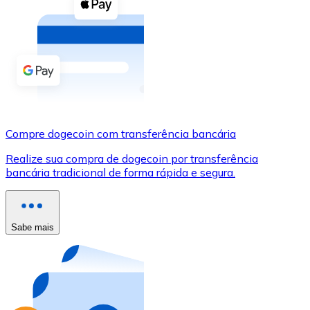
Compre criptomoedas com dinheiro e outros métodos d
Comprar com dinheiro
Transferência SEPA
Adicione fundos à sua conta Bitnovo ou faça compras d
Comprar com transferência bancária
Compre dogecoin com transferência bancária
Cartão de crédito / débito
Realize sua compra de dogecoin por transferência
Use cartões Visa e Mastercard para comprar criptomoed
bancária tradicional de forma rápida e segura.
Comprar com cartão
Loja - Cartões-presente
Sabe mais
Novo
Compre cartões-presente das suas marcas favoritas c
Ir para a loja de cartões-presente