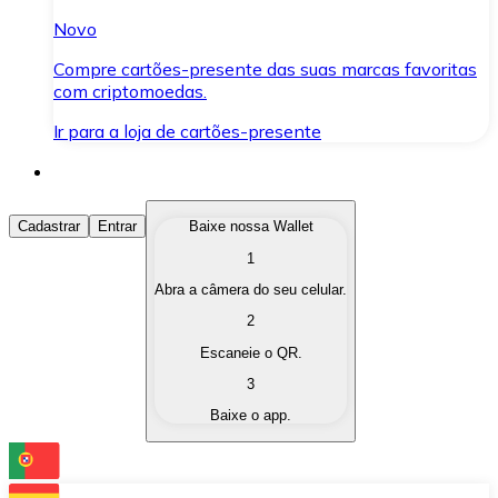
Novo
Compre cartões-presente das suas marcas favoritas
com criptomoedas.
Ir para a loja de cartões-presente
Comprar Criptomoedas
Cadastrar
Entrar
Baixe nossa Wallet
1
Compre as criptomoedas de seu interesse de forma ráp
Abra a câmera do seu celular.
Vender Criptomoedas
2
Converta suas criptomoedas em moeda fiduciária quand
Escaneie o QR.
3
Trocar (Swap)
Baixe o app.
Troque uma criptomoeda por outra instantaneamente,
Carteira Bitnovo