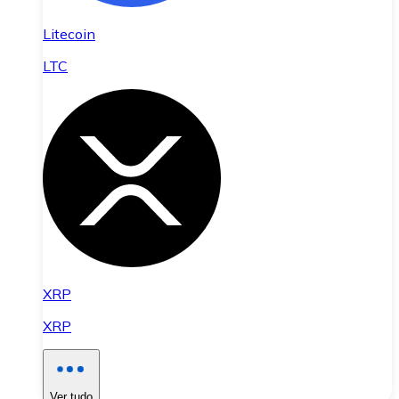
Litecoin
LTC
XRP
XRP
Ver tudo