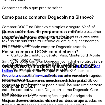
Contamos tudo o que precisa saber
Como posso comprar Dogecoin na Bitnovo?
Comprar DOGE na Bitnovo é simples e seguro. Você só
Quais métodos de pagamento estão
precisa criar uma conta, verificar sua identidade e escolher
seu método de pagamento preferido. Você receberá seus
disponíveis para comprar DOGE?
tokens em sua carteira Bitnovo ou em qualquer endereço
externo compatível.
Na Bitnovo você pode comprar Dogecoin usando:
Posso comprar DOGE com dinheiro?
Cartão de crédito ou débito (Visa, Mastercard, Apple
Pay, Google Pay)
Sim. Você pode comprar Dogecoin com dinheiro através de
Transferência bancária SEPA ou SEPA Instantânea
Onde posso armazenar meus tokens DOGE?
vouchers Bitnovo, disponíveis em mais de
40.000 pontos
Dinheiro através de vouchers Bitnovo
físicos
na Europa. Uma vez que tenha o voucher, acesse:
www.bitnovo.com/buy/cash/dogecoin/
e resgate-o rápida
Com sua conta Bitnovo você obtém uma carteira integrada
e seguramente.
Preciso verificar minha identidade para
onde pode armazenar e gerenciar seus tokens DOGE com
segurança. Você também pode enviá-los para uma carteira
comprar DOGE?
externa compatível com Dogecoin, como Dogecoin Core,
MultiDoge ou Ledger.
Sim. Devido às regulamentações legais, é obrigatório
O que devo considerar antes de comprar
verificar sua identidade antes de comprar criptomoedas na
Bitnovo. O processo é simples e rápido, e garante