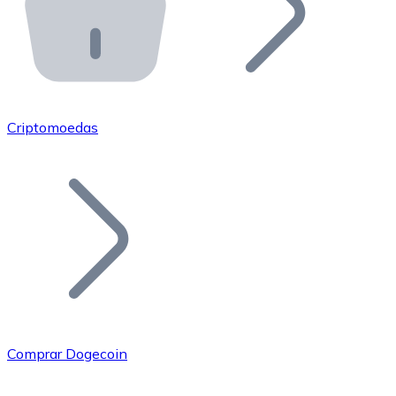
API Bitnovo
Integre nossa API no seu ecossistema.
Tornar-se Revendedor
Junte-se à nossa rede de revendedores e comercialize 
Criptomoedas
Adicionar um Token
Adicione o token do seu projeto ao nosso serviço de c
Comprar Dogecoin