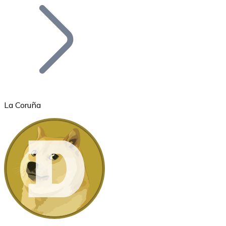
Bitcoin
BTC
La Coruña
Ethereum
ETH