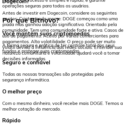
Dogecoin?
operações seguras para todos os usuários.
Antes de investir em Dogecoin, considere os seguintes
Por que Bitnovo?
pontos: Criptomoeda meme: DOGE começou como uma
piada mas ganhou adoção significativa. Orientado pela
comunidade: Tem uma comunidade forte e ativa. Casos de
Você mantém suas criptomoedas
uso de pagamento: Aceito por vários comerciantes para
pagamentos. Alta volatilidade: O preço pode ser muito
A forma segura e prática de ter controle total dos seus
volátil devido à influência das redes sociais. Entender sua
fundos e proteger suas criptomoedas.
natureza comunitária e volatilidade ajudará você a tomar
decisões informadas.
Seguro e confiável
Todas as nossas transações são protegidas pela
segurança informática.
O melhor preço
Com o mesmo dinheiro, você recebe mais DOGE. Temos a
melhor cotação do mercado.
Rápido