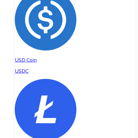
USD Coin
USDC