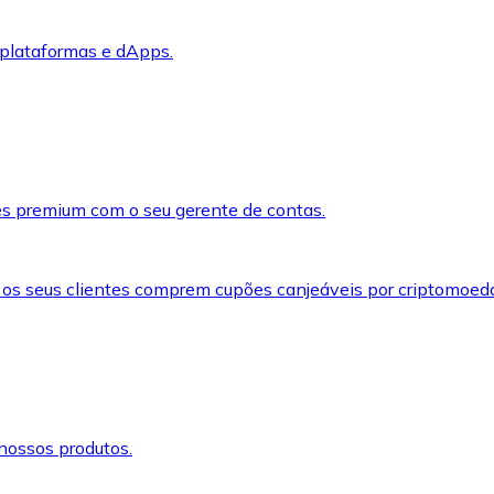
 plataformas e dApps.
s premium com o seu gerente de contas.
 os seus clientes comprem cupões canjeáveis por criptomoed
nossos produtos.