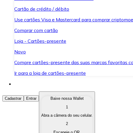
Cartão de crédito / débito
Use cartões Visa e Mastercard para comprar criptomoed
Comprar com cartão
Loja - Cartões-presente
Novo
Compre cartões-presente das suas marcas favoritas c
Ir para a loja de cartões-presente
Comprar Criptomoedas
Cadastrar
Entrar
Baixe nossa Wallet
1
Compre as criptomoedas de seu interesse de forma ráp
Abra a câmera do seu celular.
Vender Criptomoedas
2
Converta suas criptomoedas em moeda fiduciária quand
Escaneie o QR.