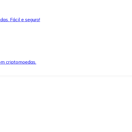
as. Fácil e seguro!
om criptomoedas.
ida e segura.
o precisar.