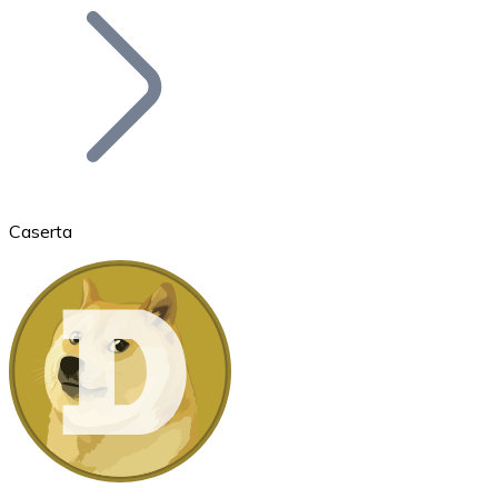
Bitcoin
BTC
Caserta
Ethereum
ETH