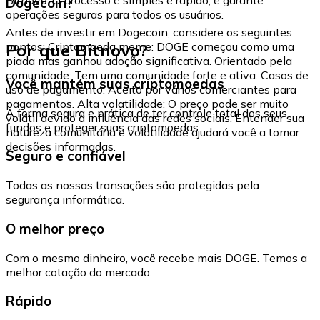
Dogecoin?
operações seguras para todos os usuários.
Antes de investir em Dogecoin, considere os seguintes
Por que Bitnovo?
pontos: Criptomoeda meme: DOGE começou como uma
piada mas ganhou adoção significativa. Orientado pela
comunidade: Tem uma comunidade forte e ativa. Casos de
Você mantém suas criptomoedas
uso de pagamento: Aceito por vários comerciantes para
pagamentos. Alta volatilidade: O preço pode ser muito
A forma segura e prática de ter controle total dos seus
volátil devido à influência das redes sociais. Entender sua
fundos e proteger suas criptomoedas.
natureza comunitária e volatilidade ajudará você a tomar
decisões informadas.
Seguro e confiável
Todas as nossas transações são protegidas pela
segurança informática.
O melhor preço
Com o mesmo dinheiro, você recebe mais DOGE. Temos a
melhor cotação do mercado.
Rápido