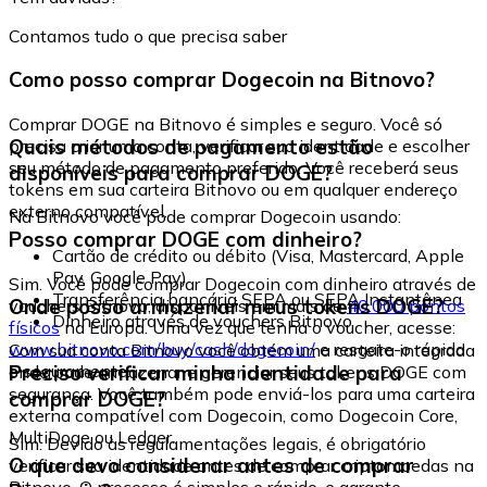
Contamos tudo o que precisa saber
Como posso comprar Dogecoin na Bitnovo?
Comprar DOGE na Bitnovo é simples e seguro. Você só
Quais métodos de pagamento estão
precisa criar uma conta, verificar sua identidade e escolher
seu método de pagamento preferido. Você receberá seus
disponíveis para comprar DOGE?
tokens em sua carteira Bitnovo ou em qualquer endereço
externo compatível.
Na Bitnovo você pode comprar Dogecoin usando:
Posso comprar DOGE com dinheiro?
Cartão de crédito ou débito (Visa, Mastercard, Apple
Pay, Google Pay)
Sim. Você pode comprar Dogecoin com dinheiro através de
Transferência bancária SEPA ou SEPA Instantânea
Onde posso armazenar meus tokens DOGE?
vouchers Bitnovo, disponíveis em mais de
40.000 pontos
Dinheiro através de vouchers Bitnovo
físicos
na Europa. Uma vez que tenha o voucher, acesse:
www.bitnovo.com/buy/cash/dogecoin/
e resgate-o rápida
Com sua conta Bitnovo você obtém uma carteira integrada
e seguramente.
Preciso verificar minha identidade para
onde pode armazenar e gerenciar seus tokens DOGE com
segurança. Você também pode enviá-los para uma carteira
comprar DOGE?
externa compatível com Dogecoin, como Dogecoin Core,
MultiDoge ou Ledger.
Sim. Devido às regulamentações legais, é obrigatório
O que devo considerar antes de comprar
verificar sua identidade antes de comprar criptomoedas na
Bitnovo. O processo é simples e rápido, e garante