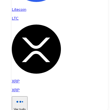
Litecoin
LTC
XRP
XRP
Ver tudo