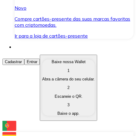
Novo
Compre cartões-presente das suas marcas favoritas
com criptomoedas.
Ir para a loja de cartões-presente
Comprar Criptomoedas
Cadastrar
Entrar
Baixe nossa Wallet
1
Compre as criptomoedas de seu interesse de forma ráp
Abra a câmera do seu celular.
Vender Criptomoedas
2
Converta suas criptomoedas em moeda fiduciária quand
Escaneie o QR.
3
Trocar (Swap)
Baixe o app.
Troque uma criptomoeda por outra instantaneamente,
Carteira Bitnovo