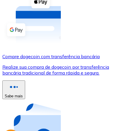
Compre criptomoedas com dinheiro e outros métodos d
Comprar com dinheiro
Transferência SEPA
Adicione fundos à sua conta Bitnovo ou faça compras d
Comprar com transferência bancária
Compre dogecoin com transferência bancária
Cartão de crédito / débito
Realize sua compra de dogecoin por transferência
Use cartões Visa e Mastercard para comprar criptomoed
bancária tradicional de forma rápida e segura.
Comprar com cartão
Loja - Cartões-presente
Sabe mais
Novo
Compre cartões-presente das suas marcas favoritas c
Ir para a loja de cartões-presente