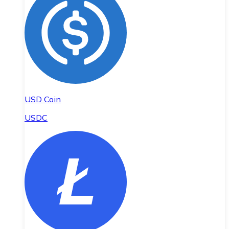
USD Coin
USDC