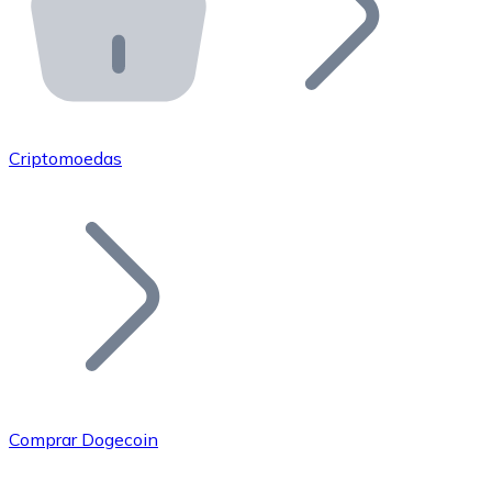
API Bitnovo
Integre nossa API no seu ecossistema.
Tornar-se Revendedor
Junte-se à nossa rede de revendedores e comercialize 
Criptomoedas
Adicionar um Token
Adicione o token do seu projeto ao nosso serviço de c
Comprar Dogecoin