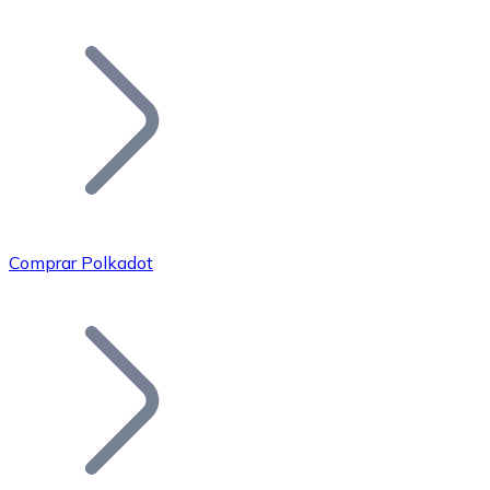
Listar Token
Añade tu proyecto a nuestro ecosistema.
Comprar Polkadot
Bitcoin
BTC