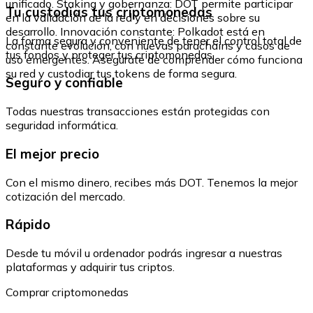
unificado. Staking y gobernanza: DOT permite participar
Tu custodias tus criptomonedas
en la validación de la red y en decisiones sobre su
desarrollo. Innovación constante: Polkadot está en
La forma segura y conveniente de tener el control total de
constante evolución, con nuevas parachains y casos de
tus fondos y proteger tus criptomonedas.
uso emergentes. Asegúrate de comprender cómo funciona
su red y custodiar tus tokens de forma segura.
Seguro y confiable
Todas nuestras transacciones están protegidas con
seguridad informática.
El mejor precio
Con el mismo dinero, recibes más DOT. Tenemos la mejor
cotización del mercado.
Rápido
Desde tu móvil u ordenador podrás ingresar a nuestras
plataformas y adquirir tus criptos.
Comprar criptomonedas