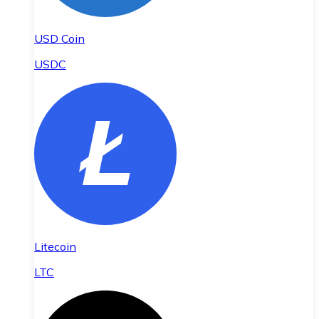
USD Coin
USDC
Litecoin
LTC