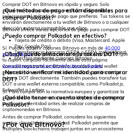
Comprar DOT en Bitnovo es rápido y seguro. Solo
¿Qué métodos de pago están disponibles para
necesitas crear una cuenta, verificar tu identidad y
seleccionar el método de pago que prefieras. Tus tokens se
comprar Polkadot?
enviarán directamente a tu wallet de Bitnovo o a cualquier
dirección externa compatible que elijas.
Bitnovo ofrece varias opciones de pago para comprar DOT:
¿Puedo comprar Polkadot en efectivo?
Tarjeta de crédito o débito (Visa, Mastercard, Apple
Pay, Google Pay)
Sí. Puedes adquirir cupones Bitnovo en más de
40.000
Transferencia bancaria (SEPA o SEPA Instantánea)
¿Dónde puedo almacenar mis tokens DOT?
puntos físicos
repartidos por toda Europa. Una vez tengas
Efectivo mediante cupones Bitnovo
tu cupón, canjéalo fácilmente desde esta página:
www.bitnovo.com/comprar/efectivo/polkadot/
Con solo registrarte en Bitnovo, accedes a una wallet
¿Necesito verificar mi identidad para comprar
segura donde puedes almacenar, recibir y gestionar tus
tokens DOT directamente. También puedes transferir tus
DOT?
DOT a una wallet externa compatible, como Polkadot.js,
Subwallet o Ledger.
Sí. Para cumplir con la normativa europea y garantizar la
¿Qué debo tener en cuenta antes de comprar
seguridad de las operaciones, es obligatorio registrarse y
verificar tu identidad antes de realizar compras de
Polkadot?
criptomonedas en Bitnovo.
Antes de comprar Polkadot, considera los siguientes
¿Por qué Bitnovo?
puntos clave: Interoperabilidad: Polkadot permite que
múltiples blockchains trabajen juntas en un ecosistema