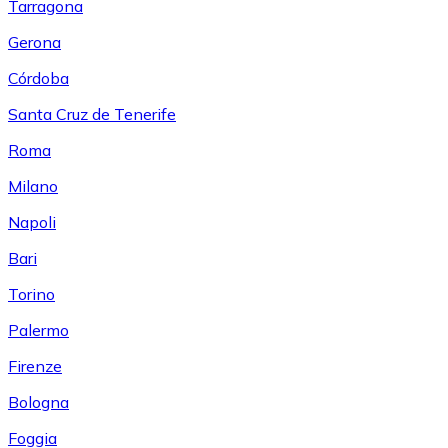
Tarragona
Gerona
Córdoba
Santa Cruz de Tenerife
Roma
Milano
Napoli
Bari
Torino
Palermo
Firenze
Bologna
Foggia