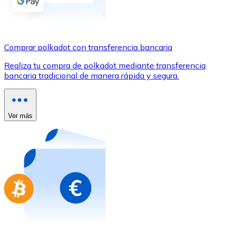
Comprar con Transferencia
Tarjeta de crédito / débito
Utiliza tarjetas Visa y Mastercard para comprar criptom
Comprar polkadot con transferencia bancaria
Comprar con tarjeta
Realiza tu compra de polkadot mediante transferencia
bancaria tradicional de manera rápida y segura.
Tienda - Tarjetas regalo
Nuevo
Compra tarjetas regalo de tus marcas favoritas con cr
Ver más
Ir a la tienda de tarjetas regalo