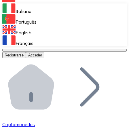
Bitnovo Ramp
Italiano
Integra nuestra solución en tu plataforma.
Português
Bitnovo Giftcards
English
Vende nuestras tarjetas regalo en tu negocio.
Français
Bitnovo OTC
Registrarse
Acceder
Realiza operaciones de gran volumen.
Bitnovo ATM
Integra un ATM Bitnovo en tu negocio y permite que t
Bitnovo API
Integra nuestra API en tu ecosistema.
Conviértete en Distribuidor
Únete a nuestra red de distribuidores.
Criptomonedas