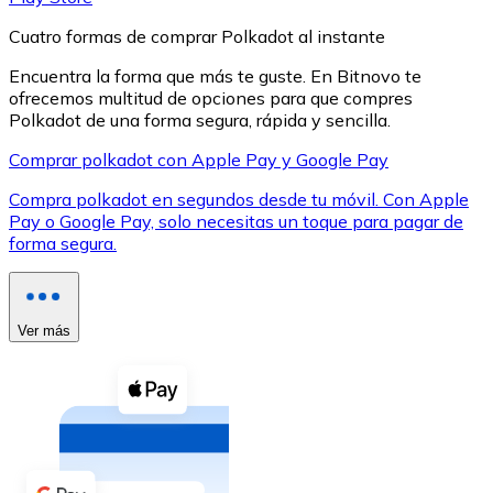
Cuatro formas de comprar Polkadot al instante
Encuentra la forma que más te guste. En Bitnovo te
ofrecemos multitud de opciones para que compres
Polkadot de una forma segura, rápida y sencilla.
XRP
Comprar polkadot con Apple Pay y Google Pay
XRP
Compra polkadot en segundos desde tu móvil. Con Apple
Pay o Google Pay, solo necesitas un toque para pagar de
forma segura.
Ver todo
Efectivo
Ver más
Compra criptomonedas con efectivo en tu tienda más 
Comprar con efectivo
Transferencia SEPA
Añade fondos a tu cuenta Bitnovo o realiza compras di