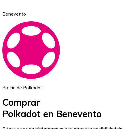
Benevento
Ethereum
ETH
Precio de Polkadot
Comprar
Polkadot en Benevento
USD Coin
Bitnovo es una plataforma que te ofrece la posibilidad de